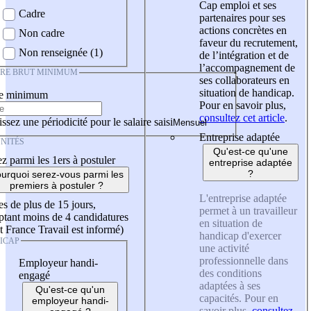
Cap emploi et ses
Cadre
partenaires pour ses
actions concrètes en
Non cadre
faveur du recrutement,
Non renseignée (1)
de l’intégration et de
l’accompagnement de
IRE BRUT MINIMUM
ses collaborateurs en
situation de handicap.
re minimum
Pour en savoir plus,
consultez cet article
.
ssez une périodicité pour le salaire saisi
Entreprise adaptée
NITÉS
Qu'est-ce qu'une
z parmi les 1ers à postuler
entreprise adaptée
?
urquoi serez-vous parmi les
premiers à postuler ?
L'entreprise adaptée
es de plus de 15 jours,
permet à un travailleur
tant moins de 4 candidatures
en situation de
t France Travail est informé)
handicap d'exercer
ICAP
une activité
professionnelle dans
Employeur handi-
des conditions
engagé
adaptées à ses
Qu'est-ce qu'un
capacités. Pour en
employeur handi-
savoir plus,
consultez