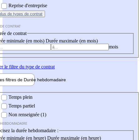
Reprise d'entreprise
plus
de types de contrat
 DE CONTRAT
ée de contrat
ée minimale (en mois)
Durée maximale (en mois)
mois
er
le filtre du type de contrat
les filtres de
Durée hebdo
madaire
 hebdomadaire
Temps plein
Temps partiel
Non renseignée (1)
 HEBDOMADAIRE
cisez la durée hebdomadaire :
ée minimale (en heure)
Durée maximale (en heure)