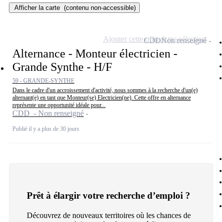
Afficher la carte
(contenu non-accessible)
Ajouter cette offre à ma sélection
CDD
Non renseigné
Alternance - Monteur électricien -
Grande Synthe - H/F
59 - GRANDE-SYNTHE
Dans le cadre d'un accroissement d'activité, nous sommes à la recherche d'un(e)
alternant(e) en tant que Monteur(se) Electricien(ne). Cette offre en alternance
représente une opportunité idéale pour...
CDD - Non renseigné
Publié il y a plus de 30 jours
Prêt à élargir votre recherche d’emploi ?
Découvrez de nouveaux territoires où les chances de