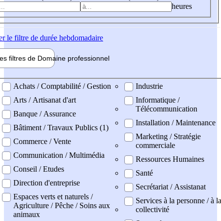
heures
er
le filtre de durée hebdomadaire
les filtres de
Domaine pro
fessionnel
ne professionel
Achats / Comptabilité / Gestion
Industrie
Arts / Artisanat d'art
Informatique /
Télécommunication
Banque / Assurance
Installation / Maintenance
Bâtiment / Travaux Publics (1)
Marketing / Stratégie
Commerce / Vente
commerciale
Communication / Multimédia
Ressources Humaines
Conseil / Etudes
Santé
Direction d'entreprise
Secrétariat / Assistanat
Espaces verts et naturels /
Services à la personne / à l
Agriculture / Pêche / Soins aux
collectivité
animaux