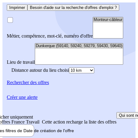
Imprimer
Besoin d'aide sur la recherche d'offres d'emploi ?
Métier, compétence, mot-clé, numéro d'offre
Lieu de travail
Distance autour du lieu choisi
Rechercher
des offres
Créer une alerte
Qui sont n
icher uniquement
 offres France Travail
Cette action recharge la liste des offres
les filtres de
Date de création
de l'offre