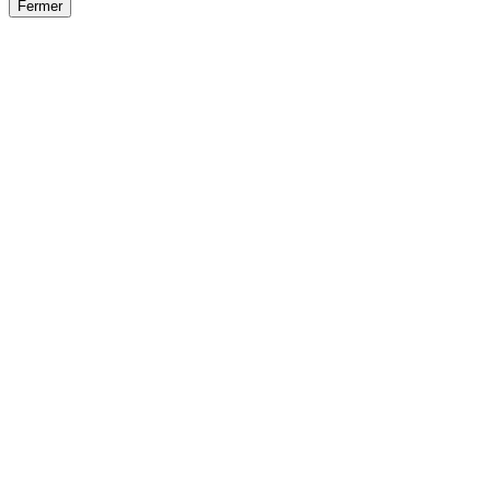
Fermer
Fermer
le détail de l'offre
/
Offre
sur
Offre précéden