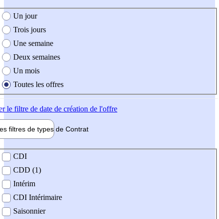
e création de l'offre
Un jour
Trois jours
Une semaine
Deux semaines
Un mois
Toutes les offres
er
le filtre de date de création de l'offre
les filtres de types de
Contrat
de contrat
CDI
CDD (1)
Intérim
CDI Intérimaire
Saisonnier