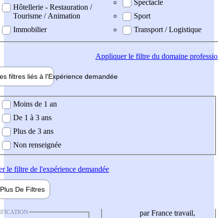
Spectacle
Hôtellerie - Restauration /
Tourisme / Animation
Sport
Immobilier
Transport / Logistique
Appliquer
le filtre du domaine professi
es filtres liés à l'
Expérience
demandée
ience demandée
Moins de 1 an
De 1 à 3 ans
Plus de 3 ans
Non renseignée
er
le filtre de l'expérience demandée
Plus De
Filtres
IFICATION
par France travail,