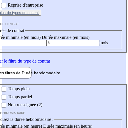
Reprise d'entreprise
plus
de types de contrat
 DE CONTRAT
ée de contrat
ée minimale (en mois)
Durée maximale (en mois)
mois
er
le filtre du type de contrat
les filtres de
Durée hebdo
madaire
 hebdomadaire
Temps plein
Temps partiel
Non renseignée (2)
 HEBDOMADAIRE
cisez la durée hebdomadaire :
ée minimale (en heure)
Durée maximale (en heure)