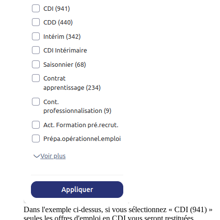
Dans l'exemple ci-dessus, si vous sélectionnez « CDI (941) »
seules les offres d'emploi en CDI vous seront restituées.