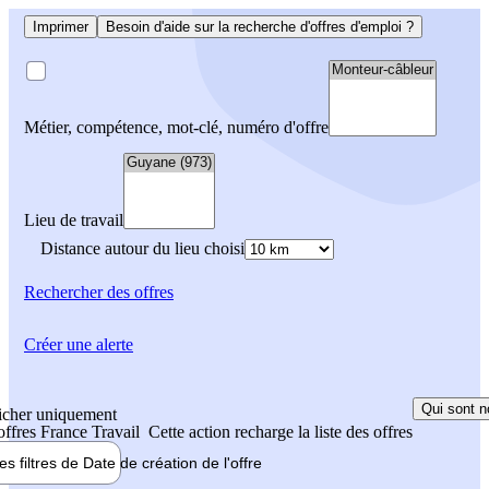
Imprimer
Besoin d'aide sur la recherche d'offres d'emploi ?
Métier, compétence, mot-clé, numéro d'offre
Lieu de travail
Distance autour du lieu choisi
Rechercher
des offres
Créer une alerte
Qui sont n
icher uniquement
 offres France Travail
Cette action recharge la liste des offres
les filtres de
Date de création
de l'offre