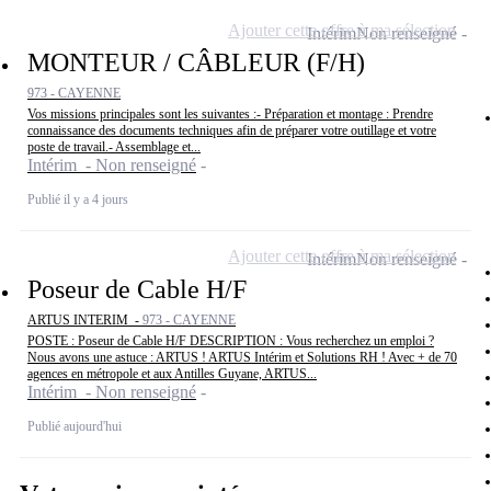
Ajouter cette offre à ma sélection
Intérim
Non renseigné
MONTEUR / CÂBLEUR (F/H)
973 - CAYENNE
Vos missions principales sont les suivantes :- Préparation et montage : Prendre
connaissance des documents techniques afin de préparer votre outillage et votre
poste de travail.- Assemblage et...
Intérim - Non renseigné
Publié il y a 4 jours
Ajouter cette offre à ma sélection
Intérim
Non renseigné
Poseur de Cable H/F
ARTUS INTERIM -
973 - CAYENNE
POSTE : Poseur de Cable H/F DESCRIPTION : Vous recherchez un emploi ?
Nous avons une astuce : ARTUS ! ARTUS Intérim et Solutions RH ! Avec + de 70
agences en métropole et aux Antilles Guyane, ARTUS...
Intérim - Non renseigné
Publié aujourd'hui