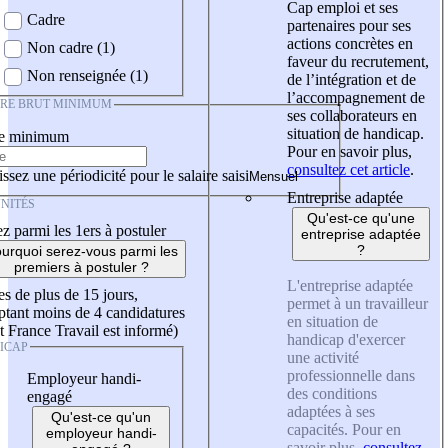
Cap emploi et ses
Cadre
partenaires pour ses
actions concrètes en
Non cadre (1)
faveur du recrutement,
Non renseignée (1)
de l’intégration et de
l’accompagnement de
IRE BRUT MINIMUM
ses collaborateurs en
situation de handicap.
re minimum
Pour en savoir plus,
consultez cet article
.
ssez une périodicité pour le salaire saisi
Entreprise adaptée
NITÉS
Qu'est-ce qu'une
z parmi les 1ers à postuler
entreprise adaptée
?
urquoi serez-vous parmi les
premiers à postuler ?
L'entreprise adaptée
es de plus de 15 jours,
permet à un travailleur
tant moins de 4 candidatures
en situation de
t France Travail est informé)
handicap d'exercer
ICAP
une activité
professionnelle dans
Employeur handi-
des conditions
engagé
adaptées à ses
Qu'est-ce qu'un
capacités. Pour en
employeur handi-
savoir plus,
consultez