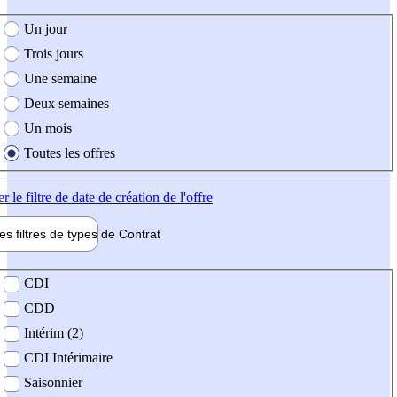
e création de l'offre
Un jour
Trois jours
Une semaine
Deux semaines
Un mois
Toutes les offres
er
le filtre de date de création de l'offre
les filtres de types de
Contrat
de contrat
CDI
CDD
Intérim (2)
CDI Intérimaire
Saisonnier