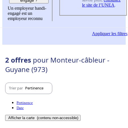
engagé ?
le site de l’UNEA
.
Un employeur handi-
engagé est un
employeur reconnu
Appliquer
les filtres
2 offres
pour Monteur-câbleur -
Guyane (973)
Trier par
Pertinence
Pertinence
Date
Afficher la carte
(contenu non-accessible)