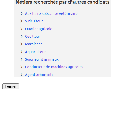
Fermer
Fermer
le détail de l'offre
/
Offre
sur
Offre précéden