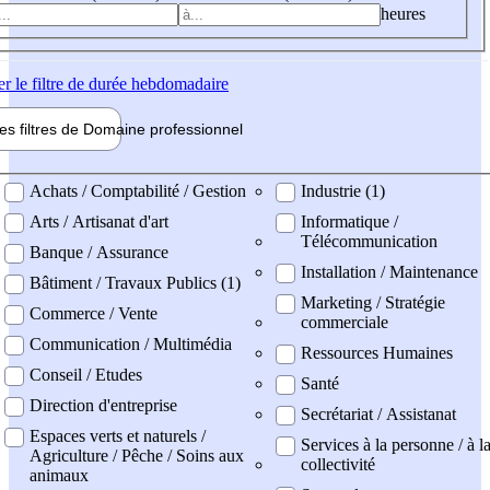
heures
er
le filtre de durée hebdomadaire
les filtres de
Domaine pro
fessionnel
ne professionel
Achats / Comptabilité / Gestion
Industrie (1)
Arts / Artisanat d'art
Informatique /
Télécommunication
Banque / Assurance
Installation / Maintenance
Bâtiment / Travaux Publics (1)
Marketing / Stratégie
Commerce / Vente
commerciale
Communication / Multimédia
Ressources Humaines
Conseil / Etudes
Santé
Direction d'entreprise
Secrétariat / Assistanat
Espaces verts et naturels /
Services à la personne / à l
Agriculture / Pêche / Soins aux
collectivité
animaux