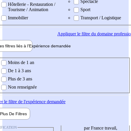
Spectacle
Hôtellerie - Restauration /
Tourisme / Animation
Sport
Immobilier
Transport / Logistique
Appliquer
le filtre du domaine professi
es filtres liés à l'
Expérience
demandée
ience demandée
Moins de 1 an
De 1 à 3 ans
Plus de 3 ans
Non renseignée
er
le filtre de l'expérience demandée
Plus De
Filtres
IFICATION
par France travail,