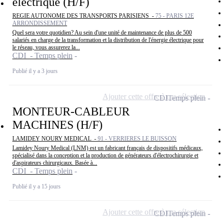
électrique (H/F)
REGIE AUTONOME DES TRANSPORTS PARISIENS -
75 - PARIS 12E
ARRONDISSEMENT
Quel sera votre quotidien? Au sein d'une unité de maintenance de plus de 500
salariés en charge de la transformation et la distribution de l'énergie électrique pour
le réseau, vous assurerez la...
CDI - Temps plein
Publié il y a 3 jours
Ajouter cette offre à ma sélection
CDI
Temps plein
MONTEUR-CABLEUR
MACHINES (H/F)
LAMIDEY NOURY MEDICAL -
91 - VERRIERES LE BUISSON
Lamidey Noury Medical (LNM) est un fabricant français de dispositifs médicaux,
spécialisé dans la conception et la production de générateurs d'électrochirurgie et
d'aspirateurs chirurgicaux. Basée à...
CDI - Temps plein
Publié il y a 15 jours
Ajouter cette offre à ma sélection
CDI
Temps plein