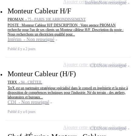
Ajouter cette offre à ma sélection
Intérim
Non renseigné
Monteur Cableur H/F
PROMAN -
75 - PARIS 10E ARRONDISSEMENT
POSTE : Monteur Cableur H/F DESCRIPTION : Votre agence PROMAN
recherche pour l'un de ses clients un Monteur câbleur H/F. Description du poste :
Nous recherchons un électricien qualifié pour...
Intérim - Non renseigné
Publié il y a 2 jours
Ajouter cette offre à ma sélection
CDI
Non renseigné
Monteur Cableur (H/F)
TERX -
94 - CRÉTEIL
TerX est un partenaire stratégique spécialisé dans le conseil en ingénierie et la mise à
disposition de compétences techniques pour l'industrie. Né du terrain - des ateliers,
laboratoires et bureaux...
CDI - Non renseigné
Publié il y a 6 jours
Ajouter cette offre à ma sélection
CDI
Non renseigné