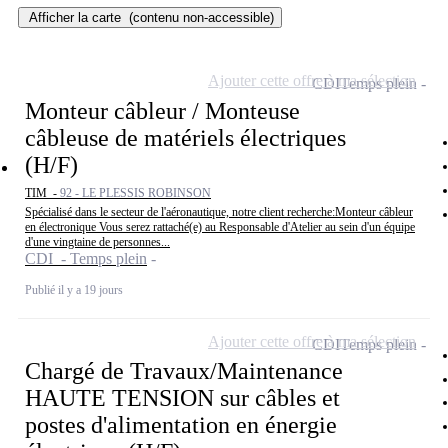
Afficher la carte
(contenu non-accessible)
Ajouter cette offre à ma sélection
CDI
Temps plein
Monteur câbleur / Monteuse
câbleuse de matériels électriques
(H/F)
TIM -
92 - LE PLESSIS ROBINSON
Spécialisé dans le secteur de l'aéronautique, notre client recherche:Monteur câbleur
en électronique Vous serez rattaché(e) au Responsable d'Atelier au sein d'un équipe
d'une vingtaine de personnes...
CDI - Temps plein
Publié il y a 19 jours
Ajouter cette offre à ma sélection
CDI
Temps plein
Chargé de Travaux/Maintenance
HAUTE TENSION sur câbles et
postes d'alimentation en énergie