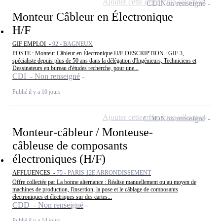
Ajouter cette offre à ma sélection
CDI
Non renseigné
Monteur Câbleur en Électronique
H/F
GIF EMPLOI -
92 - BAGNEUX
POSTE : Monteur Câbleur en Électronique H/F DESCRIPTION : GIF 3,
spécialiste depuis plus de 50 ans dans la délégation d'Ingénieurs, Techniciens et
Dessinateurs en bureau d'études recherche, pour une...
CDI - Non renseigné
Publié il y a 10 jours
Ajouter cette offre à ma sélection
CDD
Non renseigné
Monteur-câbleur / Monteuse-
câbleuse de composants
électroniques (H/F)
AFFLUENCES -
75 - PARIS 12E ARRONDISSEMENT
Offre collectée par La bonne alternance : Réalise manuellement ou au moyen de
machines de production, l'insertion, la pose et le câblage de composants
électroniques et électriques sur des cartes...
CDD - Non renseigné
Publié il y a 14 jours