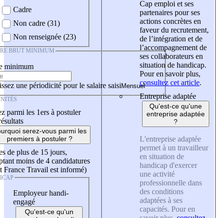
Cap emploi et ses
Cadre
partenaires pour ses
actions concrètes en
Non cadre (31)
faveur du recrutement,
Non renseignée (23)
de l’intégration et de
l’accompagnement de
IRE BRUT MINIMUM
ses collaborateurs en
situation de handicap.
re minimum
Pour en savoir plus,
consultez cet article
.
ssez une périodicité pour le salaire saisi
Entreprise adaptée
NITÉS
Qu'est-ce qu'une
z parmi les 1ers à postuler
entreprise adaptée
résultats
?
urquoi serez-vous parmi les
L'entreprise adaptée
premiers à postuler ?
permet à un travailleur
es de plus de 15 jours,
en situation de
tant moins de 4 candidatures
handicap d'exercer
t France Travail est informé)
une activité
ICAP
professionnelle dans
des conditions
Employeur handi-
adaptées à ses
engagé
capacités. Pour en
Qu'est-ce qu'un
savoir plus,
consultez