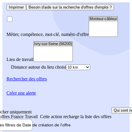
Imprimer
Besoin d'aide sur la recherche d'offres d'emploi ?
Métier, compétence, mot-clé, numéro d'offre
Lieu de travail
Distance autour du lieu choisi
Rechercher
des offres
Créer une alerte
Qui sont n
icher uniquement
 offres France Travail
Cette action recharge la liste des offres
les filtres de
Date de création
de l'offre