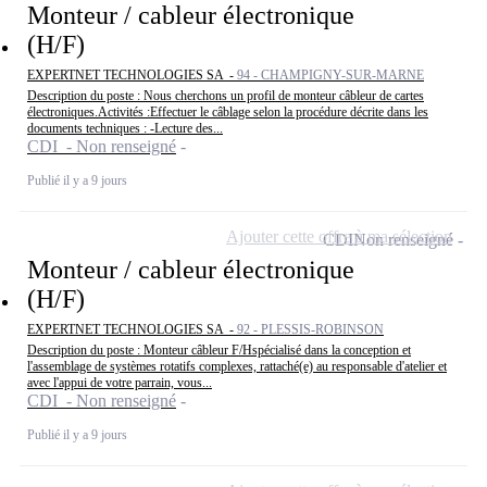
Monteur / cableur électronique
(H/F)
EXPERTNET TECHNOLOGIES SA -
94 - CHAMPIGNY-SUR-MARNE
Description du poste : Nous cherchons un profil de monteur câbleur de cartes
électroniques.Activités :Effectuer le câblage selon la procédure décrite dans les
documents techniques : -Lecture des...
CDI - Non renseigné
Publié il y a 9 jours
Ajouter cette offre à ma sélection
CDI
Non renseigné
Monteur / cableur électronique
(H/F)
EXPERTNET TECHNOLOGIES SA -
92 - PLESSIS-ROBINSON
Description du poste : Monteur câbleur F/Hspécialisé dans la conception et
l'assemblage de systèmes rotatifs complexes, rattaché(e) au responsable d'atelier et
avec l'appui de votre parrain, vous...
CDI - Non renseigné
Publié il y a 9 jours