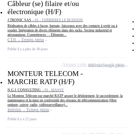
Câbleur (se) filaire et/ou
électronique (H/F)
J.TRONIC SAS -
91 - VERRIERES LE BUISSON
Réalisation de câbles à façon, harnais, faisceaux avec des contacts à sertir ou à
souder. Intégration de divers éléments dans des racks. Secteur industriel et
aéronautique. Compétences : - Eléments...
CDI - Temps plein
Publié il y a plus de 30 jours
Ajouter cette offre à ma sélection
Intérim
Temps plein
MONTEUR TELECOM -
MARCHE RATP (H/F)
N.G.I. CONSULTING -
91 - MASSY
Le Monteur Télécom sur marché RATP assure le déploiement, le raccordement, la
maintenance et la mise en conformité des réseaux de télécommunication (fibre
optique, cuivre, radio, vidéosurveillance)...
Intérim - Temps plein
Publié il y a 22 jours