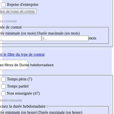
Reprise d'entreprise
plus
de types de contrat
 DE CONTRAT
ée de contrat
ée minimale (en mois)
Durée maximale (en mois)
mois
er
le filtre du type de contrat
les filtres de
Durée hebdo
madaire
 hebdomadaire
Temps plein (7)
Temps partiel
Non renseignée (47)
 HEBDOMADAIRE
cisez la durée hebdomadaire :
ée minimale (en heure)
Durée maximale (en heure)