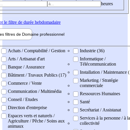
heures
er
le filtre de durée hebdomadaire
les filtres de
Domaine pro
fessionnel
ne professionel
Achats / Comptabilité / Gestion
Industrie (36)
Arts / Artisanat d'art
Informatique /
Télécommunication
Banque / Assurance
Installation / Maintenance (
Bâtiment / Travaux Publics (17)
Marketing / Stratégie
Commerce / Vente
commerciale
Communication / Multimédia
Ressources Humaines
Conseil / Etudes
Santé
Direction d'entreprise
Secrétariat / Assistanat
Espaces verts et naturels /
Services à la personne / à l
Agriculture / Pêche / Soins aux
collectivité
animaux