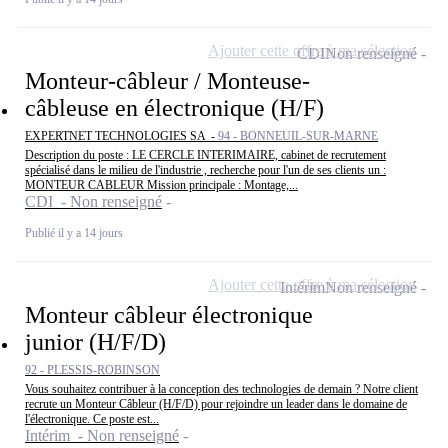
Ajouter cette offre à ma sélection
CDI
Non renseigné
Monteur-câbleur / Monteuse-
câbleuse en électronique (H/F)
EXPERTNET TECHNOLOGIES SA -
94 - BONNEUIL-SUR-MARNE
Description du poste : LE CERCLE INTERIMAIRE, cabinet de recrutement
spécialisé dans le milieu de l'industrie , recherche pour l'un de ses clients un :
MONTEUR CABLEUR Mission principale : Montage,...
CDI - Non renseigné
Publié il y a 14 jours
Ajouter cette offre à ma sélection
Intérim
Non renseigné
Monteur câbleur électronique
junior (H/F/D)
92 - PLESSIS-ROBINSON
Vous souhaitez contribuer à la conception des technologies de demain ? Notre client
recrute un Monteur Câbleur (H/F/D) pour rejoindre un leader dans le domaine de
l'électronique. Ce poste est...
Intérim - Non renseigné