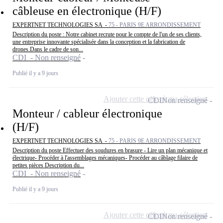
câbleuse en électronique (H/F)
EXPERTNET TECHNOLOGIES SA -
75 - PARIS 9E ARRONDISSEMENT
Description du poste : Notre cabinet recrute pour le compte de l'un de ses clients,
une entreprise innovante spécialisée dans la conception et la fabrication de
drones.Dans le cadre de son...
CDI - Non renseigné
Publié il y a 9 jours
Ajouter cette offre à ma sélection
CDI
Non renseigné
Monteur / cableur électronique
(H/F)
EXPERTNET TECHNOLOGIES SA -
75 - PARIS 9E ARRONDISSEMENT
Description du poste Effectuer des soudures en brasure - Lire un plan mécanique et
électrique- Procéder à l'assemblages mécaniques- Procéder au câblage filaire de
petites pièces Description du...
CDI - Non renseigné
Publié il y a 9 jours
Ajouter cette offre à ma sélection
CDI
Non renseigné