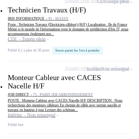
Ajouter cette offre à ma sélection
CDI
Temps plein
Technicien Travaux (H/F)
IRIS INFORMATIQUE -
91 - MASSY
Poste : Technicien Travaux (Electricien-câbleur) (H/F) Localisation : Ile de France
Même si le monde de l'informatique reste le domaine de prédilection d'Iris IT, nous
accompagnons également nos...
CDI - Temps plein
Publié il y a plus de 30 jours
Soyez parmi les 1ers à postuler
Ajouter cette offre à ma sélection
Intérim
Non renseigné
Monteur Cableur avec CACES
Nacelle H/F
JOB DIRECT -
75 - PARIS 1ER ARRONDISSEMENT
POSTE : Monteur Cableur avec CACES Nacelle H/F DESCRIPTION : Nous
recherchons des monteurs câbleurs En chemin de câble avec permis nacelle et
travaux en hauteur à jour Lecture des schémas...
Intérim - Non renseigné
Publié hier