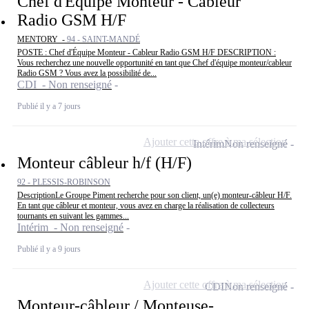
Chef d'Équipe Monteur - Cableur
Radio GSM H/F
MENTORY -
94 - SAINT-MANDÉ
POSTE : Chef d'Équipe Monteur - Cableur Radio GSM H/F DESCRIPTION :
Vous recherchez une nouvelle opportunité en tant que Chef d'équipe monteur/cableur
Radio GSM ? Vous avez la possibilité de...
CDI - Non renseigné
Publié il y a 7 jours
Ajouter cette offre à ma sélection
Intérim
Non renseigné
Monteur câbleur h/f (H/F)
92 - PLESSIS-ROBINSON
DescriptionLe Groupe Piment recherche pour son client, un(e) monteur-câbleur H/F.
En tant que câbleur et monteur, vous avez en charge la réalisation de collecteurs
tournants en suivant les gammes...
Intérim - Non renseigné
Publié il y a 9 jours
Ajouter cette offre à ma sélection
CDI
Non renseigné
Monteur-câbleur / Monteuse-