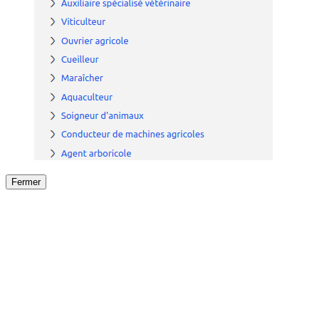
Fermer
Fermer
le détail de l'offre
/
Offre
sur
Offre précéden