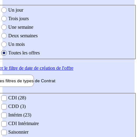
e création de l'offre
Un jour
Trois jours
Une semaine
Deux semaines
Un mois
Toutes les offres
er
le filtre de date de création de l'offre
les filtres de types de
Contrat
de contrat
CDI (28)
CDD (3)
Intérim (23)
CDI Intérimaire
Saisonnier