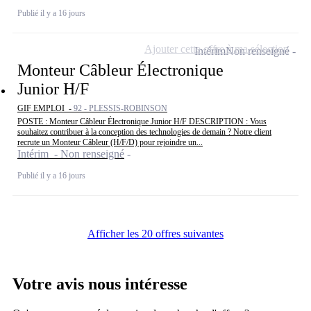
Publié il y a 16 jours
Ajouter cette offre à ma sélection
Intérim
Non renseigné
Monteur Câbleur Électronique
Junior H/F
GIF EMPLOI -
92 - PLESSIS-ROBINSON
POSTE : Monteur Câbleur Électronique Junior H/F DESCRIPTION : Vous
souhaitez contribuer à la conception des technologies de demain ? Notre client
recrute un Monteur Câbleur (H/F/D) pour rejoindre un...
Intérim - Non renseigné
Publié il y a 16 jours
Afficher les 20 offres suivantes
Votre avis nous intéresse