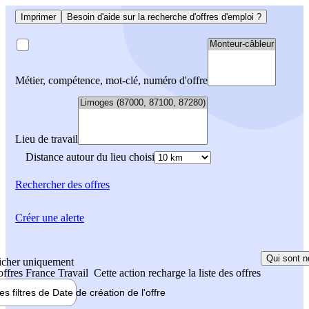
Imprimer
Besoin d'aide sur la recherche d'offres d'emploi ?
Métier, compétence, mot-clé, numéro d'offre
Lieu de travail
Distance autour du lieu choisi
Rechercher
des offres
Créer une alerte
Qui sont n
icher uniquement
 offres France Travail
Cette action recharge la liste des offres
les filtres de
Date de création
de l'offre