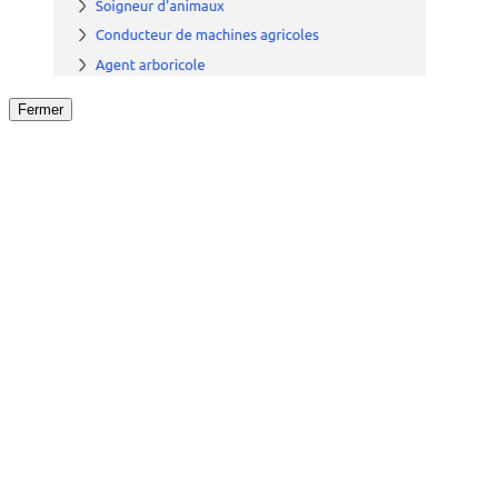
Fermer
Fermer
le détail de l'offre
/
Offre
sur
Offre précéden