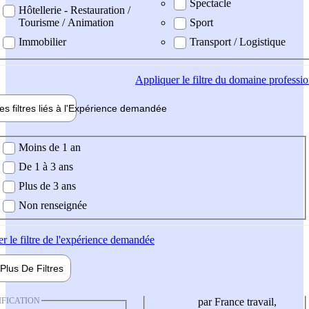
Spectacle
Hôtellerie - Restauration /
Tourisme / Animation
Sport
Immobilier
Transport / Logistique
Appliquer
le filtre du domaine professi
es filtres liés à l'
Expérience
demandée
ience demandée
Moins de 1 an
De 1 à 3 ans
Plus de 3 ans
Non renseignée
er
le filtre de l'expérience demandée
Plus De
Filtres
IFICATION
par France travail,