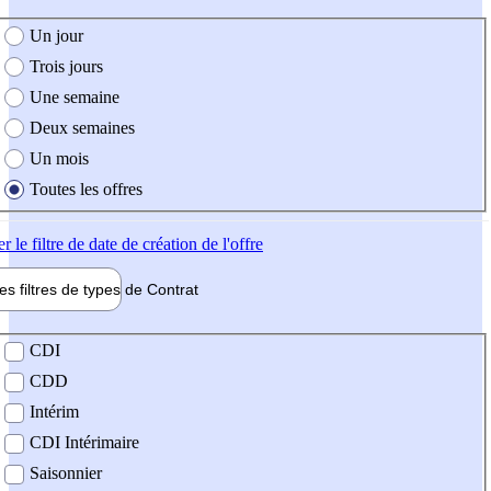
e création de l'offre
Un jour
Trois jours
Une semaine
Deux semaines
Un mois
Toutes les offres
er
le filtre de date de création de l'offre
les filtres de types de
Contrat
de contrat
CDI
CDD
Intérim
CDI Intérimaire
Saisonnier