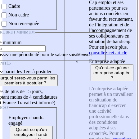
Cap emploi et ses
Cadre
partenaires pour ses
actions concrètes en
Non cadre
faveur du recrutement,
Non renseignée
de l’intégration et de
l’accompagnement de
IRE BRUT MINIMUM
ses collaborateurs en
situation de handicap.
re minimum
Pour en savoir plus,
consultez cet article
.
ssez une périodicité pour le salaire saisi
Entreprise adaptée
NITÉS
Qu'est-ce qu'une
z parmi les 1ers à postuler
entreprise adaptée
?
urquoi serez-vous parmi les
premiers à postuler ?
L'entreprise adaptée
es de plus de 15 jours,
permet à un travailleur
tant moins de 4 candidatures
en situation de
t France Travail est informé)
handicap d'exercer
ICAP
une activité
professionnelle dans
Employeur handi-
des conditions
engagé
adaptées à ses
Qu'est-ce qu'un
capacités. Pour en
employeur handi-
savoir plus,
consultez