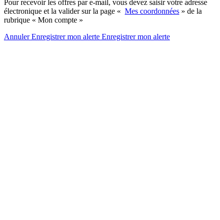
Pour recevoir les offres par e-mail, vous devez saisir votre adresse
électronique et la valider sur la page «
Mes coordonnées
» de la
rubrique « Mon compte »
Annuler
Enregistrer mon alerte
Enregistrer
mon alerte