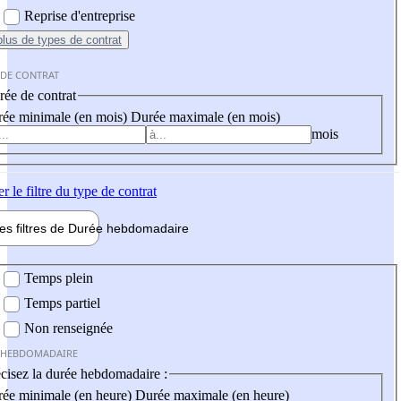
Reprise d'entreprise
plus
de types de contrat
 DE CONTRAT
ée de contrat
ée minimale (en mois)
Durée maximale (en mois)
mois
er
le filtre du type de contrat
les filtres de
Durée hebdo
madaire
 hebdomadaire
Temps plein
Temps partiel
Non renseignée
 HEBDOMADAIRE
cisez la durée hebdomadaire :
ée minimale (en heure)
Durée maximale (en heure)