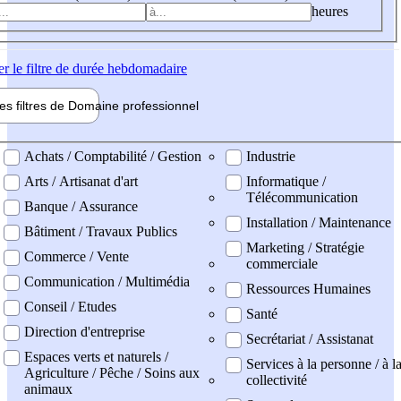
heures
er
le filtre de durée hebdomadaire
les filtres de
Domaine pro
fessionnel
ne professionel
Achats / Comptabilité / Gestion
Industrie
Arts / Artisanat d'art
Informatique /
Télécommunication
Banque / Assurance
Installation / Maintenance
Bâtiment / Travaux Publics
Marketing / Stratégie
Commerce / Vente
commerciale
Communication / Multimédia
Ressources Humaines
Conseil / Etudes
Santé
Direction d'entreprise
Secrétariat / Assistanat
Espaces verts et naturels /
Services à la personne / à l
Agriculture / Pêche / Soins aux
collectivité
animaux