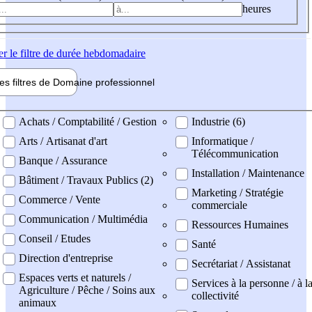
heures
er
le filtre de durée hebdomadaire
les filtres de
Domaine pro
fessionnel
ne professionel
Achats / Comptabilité / Gestion
Industrie (6)
Arts / Artisanat d'art
Informatique /
Télécommunication
Banque / Assurance
Installation / Maintenance
Bâtiment / Travaux Publics (2)
Marketing / Stratégie
Commerce / Vente
commerciale
Communication / Multimédia
Ressources Humaines
Conseil / Etudes
Santé
Direction d'entreprise
Secrétariat / Assistanat
Espaces verts et naturels /
Services à la personne / à l
Agriculture / Pêche / Soins aux
collectivité
animaux