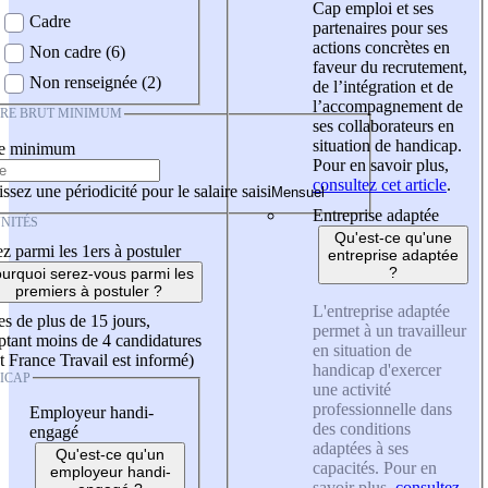
Cap emploi et ses
Cadre
partenaires pour ses
actions concrètes en
Non cadre (6)
faveur du recrutement,
Non renseignée (2)
de l’intégration et de
l’accompagnement de
IRE BRUT MINIMUM
ses collaborateurs en
situation de handicap.
re minimum
Pour en savoir plus,
consultez cet article
.
ssez une périodicité pour le salaire saisi
Entreprise adaptée
NITÉS
Qu'est-ce qu'une
z parmi les 1ers à postuler
entreprise adaptée
?
urquoi serez-vous parmi les
premiers à postuler ?
L'entreprise adaptée
es de plus de 15 jours,
permet à un travailleur
tant moins de 4 candidatures
en situation de
t France Travail est informé)
handicap d'exercer
ICAP
une activité
professionnelle dans
Employeur handi-
des conditions
engagé
adaptées à ses
Qu'est-ce qu'un
capacités. Pour en
employeur handi-
savoir plus,
consultez