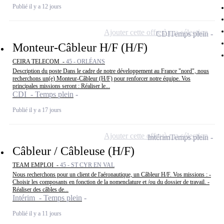
Publié il y a 12 jours
Ajouter cette offre à ma sélection
CDI
Temps plein
Monteur-Câbleur H/F (H/F)
CEIRA TELECOM -
45 - ORLÉANS
Description du poste Dans le cadre de notre développement au France "nord", nous
recherchons un(e) Monteur-Câbleur (H/F) pour renforcer notre équipe. Vos
principales missions seront : Réaliser le...
CDI - Temps plein
Publié il y a 17 jours
Ajouter cette offre à ma sélection
Intérim
Temps plein
Câbleur / Câbleuse (H/F)
TEAM EMPLOI -
45 - ST CYR EN VAL
Nous recherchons pour un client de l'aéronautique, un Câbleur H/F. Vos missions : -
Choisir les composants en fonction de la nomenclature et /ou du dossier de travail. -
Réaliser des câbles de...
Intérim - Temps plein
Publié il y a 11 jours