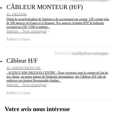
CÂBLEUR MONTEUR (H/F)
45 - ORLÉANS
Détail de posteSpécialiste de l'intérim et du recrutement par secteur, LIP compte plus
de 190 agences en France et à l'étranger. Nos agences d'emploi BTP & Industrie
recrutent en CDI, CDD et intérim...
Intérim - Non renseigné
Publié il y a 9 jours
Ajouter cette offre à ma sélection
Intérim
Non renseigné
Câbleur H/F
45 - SAINT-CYR-EN-VAL
- AGENCE SIM ORLEANS CENTRE - Nous recrutons pour le compte de l'un de
nos clients, un acteur majeur de l'industrie aéronautique, des Câbleurs H/F afin de
renforcer ses équipes.Responsable d'atelier...
Intérim - Non renseigné
Publié il y a 2 jours
Votre avis nous intéresse