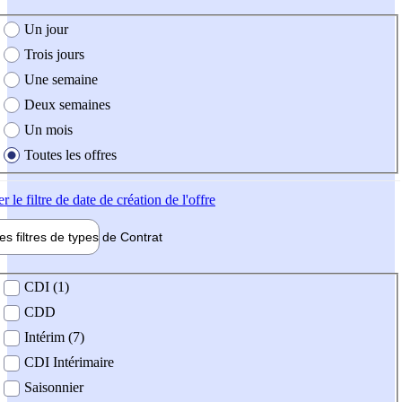
e création de l'offre
Un jour
Trois jours
Une semaine
Deux semaines
Un mois
Toutes les offres
er
le filtre de date de création de l'offre
les filtres de types de
Contrat
de contrat
CDI (1)
CDD
Intérim (7)
CDI Intérimaire
Saisonnier