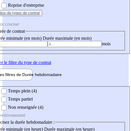
Reprise d'entreprise
plus
de types de contrat
 DE CONTRAT
ée de contrat
ée minimale (en mois)
Durée maximale (en mois)
mois
er
le filtre du type de contrat
les filtres de
Durée hebdo
madaire
 hebdomadaire
Temps plein (4)
Temps partiel
Non renseignée (4)
 HEBDOMADAIRE
cisez la durée hebdomadaire :
ée minimale (en heure)
Durée maximale (en heure)