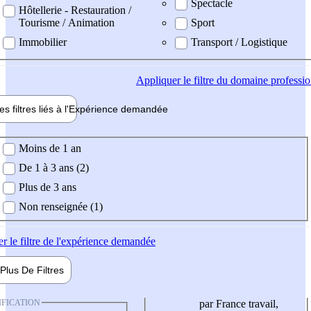
Spectacle
Hôtellerie - Restauration /
Tourisme / Animation
Sport
Immobilier
Transport / Logistique
Appliquer
le filtre du domaine professi
es filtres liés à l'
Expérience
demandée
ience demandée
Moins de 1 an
De 1 à 3 ans (2)
Plus de 3 ans
Non renseignée (1)
er
le filtre de l'expérience demandée
Plus De
Filtres
IFICATION
par France travail,