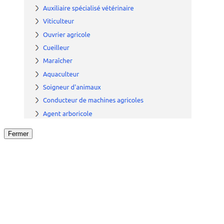
Fermer
Fermer
le détail de l'offre
/
Offre
sur
Offre précéden