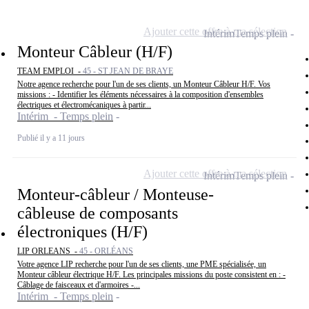
Ajouter cette offre à ma sélection
Intérim
Temps plein
Monteur Câbleur (H/F)
TEAM EMPLOI -
45 - ST JEAN DE BRAYE
Notre agence recherche pour l'un de ses clients, un Monteur Câbleur H/F. Vos
missions : - Identifier les éléments nécessaires à la composition d'ensembles
électriques et électromécaniques à partir...
Intérim - Temps plein
Publié il y a 11 jours
Ajouter cette offre à ma sélection
Intérim
Temps plein
Monteur-câbleur / Monteuse-
câbleuse de composants
électroniques (H/F)
LIP ORLEANS -
45 - ORLÉANS
Votre agence LIP recherche pour l'un de ses clients, une PME spécialisée, un
Monteur câbleur électrique H/F. Les principales missions du poste consistent en : -
Câblage de faisceaux et d'armoires -...
Intérim - Temps plein