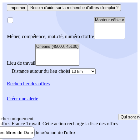
Imprimer
Besoin d'aide sur la recherche d'offres d'emploi ?
Métier, compétence, mot-clé, numéro d'offre
Lieu de travail
Distance autour du lieu choisi
Rechercher
des offres
Créer une alerte
Qui sont n
icher uniquement
 offres France Travail
Cette action recharge la liste des offres
les filtres de
Date de création
de l'offre