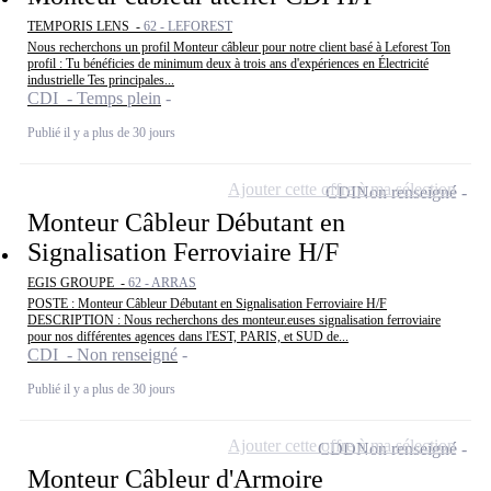
TEMPORIS LENS -
62 - LEFOREST
Nous recherchons un profil Monteur câbleur pour notre client basé à Leforest Ton
profil : Tu bénéficies de minimum deux à trois ans d'expériences en Électricité
industrielle Tes principales...
CDI - Temps plein
Publié il y a plus de 30 jours
Ajouter cette offre à ma sélection
CDI
Non renseigné
Monteur Câbleur Débutant en
Signalisation Ferroviaire H/F
EGIS GROUPE -
62 - ARRAS
POSTE : Monteur Câbleur Débutant en Signalisation Ferroviaire H/F
DESCRIPTION : Nous recherchons des monteur.euses signalisation ferroviaire
pour nos différentes agences dans l'EST, PARIS, et SUD de...
CDI - Non renseigné
Publié il y a plus de 30 jours
Ajouter cette offre à ma sélection
CDD
Non renseigné
Monteur Câbleur d'Armoire