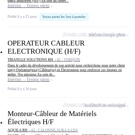
bancs inductriels (H/F) Au sein du centre...
Intérim - Temps plein
Publié il y a 25 jours
Soyez parmi les 1ers à postuler
Ajouter cette offre à ma sélection
Intérim
Temps plein
OPERATEUR CABLEUR
ELECTRONIQUE (H/F)
TRIANGLE SOLUTIONS RH -
62 - VERQUIN
Dans le cadre du développement de son activité nous recherchons pour notre client
un(e) Opérateur(trice) Câbleur(se) en Électronique pour renforcer ses équipes en
atelier. Vos missions Au sein de...
Intérim - Temps plein
Publié il y a 16 jours
Ajouter cette offre à ma sélection
Intérim
Non renseigné
Monteur-Câbleur de Matériels
Électriques H/F
AQUILA RH -
62 - CALONNE-SUR-LA-LYS