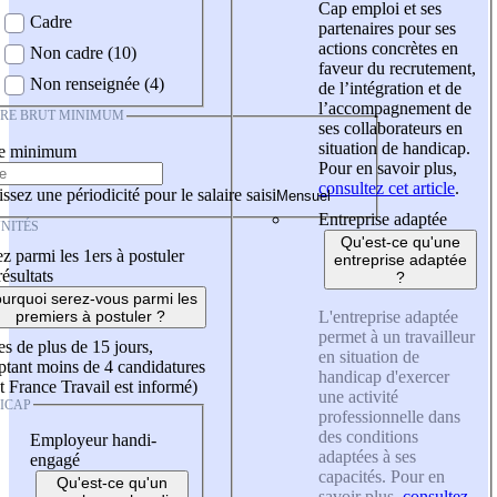
Cap emploi et ses
Cadre
partenaires pour ses
actions concrètes en
Non cadre (10)
faveur du recrutement,
Non renseignée (4)
de l’intégration et de
l’accompagnement de
IRE BRUT MINIMUM
ses collaborateurs en
situation de handicap.
re minimum
Pour en savoir plus,
consultez cet article
.
ssez une périodicité pour le salaire saisi
Entreprise adaptée
NITÉS
Qu'est-ce qu'une
z parmi les 1ers à postuler
entreprise adaptée
résultats
?
urquoi serez-vous parmi les
L'entreprise adaptée
premiers à postuler ?
permet à un travailleur
es de plus de 15 jours,
en situation de
tant moins de 4 candidatures
handicap d'exercer
t France Travail est informé)
une activité
ICAP
professionnelle dans
des conditions
Employeur handi-
adaptées à ses
engagé
capacités. Pour en
Qu'est-ce qu'un
savoir plus,
consultez