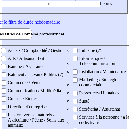
heures
er
le filtre de durée hebdomadaire
les filtres de
Domaine pro
fessionnel
ne professionel
Achats / Comptabilité / Gestion
Industrie (7)
Arts / Artisanat d'art
Informatique /
Télécommunication
Banque / Assurance
Installation / Maintenance
Bâtiment / Travaux Publics (7)
Marketing / Stratégie
Commerce / Vente
commerciale
Communication / Multimédia
Ressources Humaines
Conseil / Etudes
Santé
Direction d'entreprise
Secrétariat / Assistanat
Espaces verts et naturels /
Services à la personne / à l
Agriculture / Pêche / Soins aux
collectivité
animaux