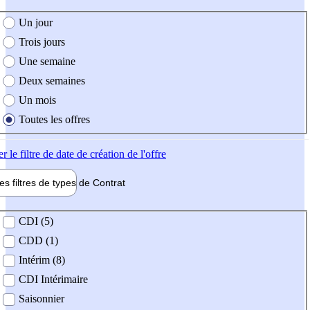
e création de l'offre
Un jour
Trois jours
Une semaine
Deux semaines
Un mois
Toutes les offres
er
le filtre de date de création de l'offre
les filtres de types de
Contrat
de contrat
CDI (5)
CDD (1)
Intérim (8)
CDI Intérimaire
Saisonnier