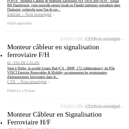
POSTE : Monteur-Câbleur de Matériels Électriques H/F DESCRIPTION : Aquila
RH Hazebrouck, votre nouvelle agence locale en Flandre intérieure spécialisée dans
l'Industrie, recherche pour l'un de ses...
Intérim - Non renseigné
Publié aujourd'hui
Ajouter cette offre à ma sélection
CDI
Non renseigné
Monteur câbleur en signalisation
ferroviaire F/H
62 - PAS-DE-CALAIS
Situé à Thélus, la société Axians Rail (CA : 30M€, 172 collaborateurs), du Pôle
VINCI Energies Renewables & Mobility, accompagnent les gestionnaires
d'infrastructures ferroviaires dans le...
CDI - Non renseigné
Publié il y a 16 jours
Ajouter cette offre à ma sélection
CDI
Non renseigné
Monteur Câbleur en Signalisation
Ferroviaire H/F