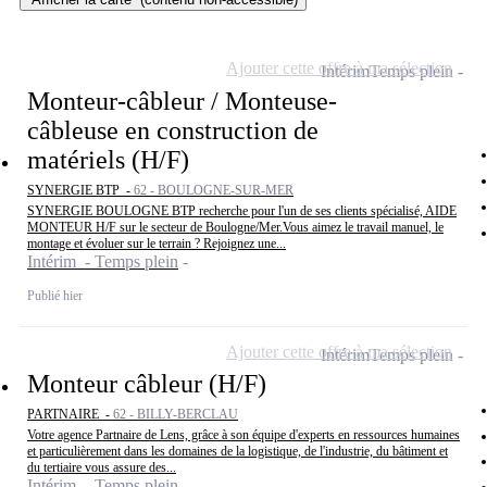
Ajouter cette offre à ma sélection
Intérim
Temps plein
Monteur-câbleur / Monteuse-
câbleuse en construction de
matériels (H/F)
SYNERGIE BTP -
62 - BOULOGNE-SUR-MER
SYNERGIE BOULOGNE BTP recherche pour l'un de ses clients spécialisé, AIDE
MONTEUR H/F sur le secteur de Boulogne/Mer.Vous aimez le travail manuel, le
montage et évoluer sur le terrain ? Rejoignez une...
Intérim - Temps plein
Publié hier
Ajouter cette offre à ma sélection
Intérim
Temps plein
Monteur câbleur (H/F)
PARTNAIRE -
62 - BILLY-BERCLAU
Votre agence Partnaire de Lens, grâce à son équipe d'experts en ressources humaines
et particulièrement dans les domaines de la logistique, de l'industrie, du bâtiment et
du tertiaire vous assure des...
Intérim - Temps plein