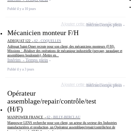
Publié il y a 10 jours
Ajouter cette offre à ma sélection
Intérim
Temps plein
Mécanicien monteur F/H
ADEQUAT 122 -
62 - COQUELLES
Adéquat Saint-Omer recrute pour son client, des mécaniciens monteurs (F/H).
Missions : -Réaliser des opérations de mécanique industrielle (perçage, taraudage et
assemblages boulonnés) -Mettre en...
Intérim - Temps plein
Publié il y a 3 jours
Ajouter cette offre à ma sélection
Intérim
Temps plein
Opérateur
assemblage/repair/contrôle/test
(H/F)
MANPOWER FRANCE -
62 - BILLY-BERCLAU
Manpower LENS recherche pour son client, un acteur du secteur des Industries
manufacturières et production, un Opérateur assemblage/repair/contrôle/test de