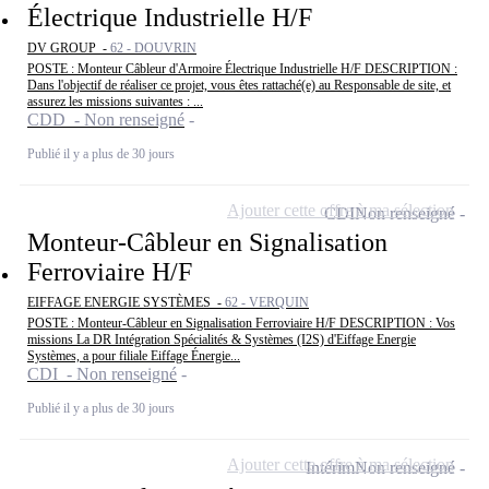
Électrique Industrielle H/F
DV GROUP -
62 - DOUVRIN
POSTE : Monteur Câbleur d'Armoire Électrique Industrielle H/F DESCRIPTION :
Dans l'objectif de réaliser ce projet, vous êtes rattaché(e) au Responsable de site, et
assurez les missions suivantes : ...
CDD - Non renseigné
Publié il y a plus de 30 jours
Ajouter cette offre à ma sélection
CDI
Non renseigné
Monteur-Câbleur en Signalisation
Ferroviaire H/F
EIFFAGE ENERGIE SYSTÈMES -
62 - VERQUIN
POSTE : Monteur-Câbleur en Signalisation Ferroviaire H/F DESCRIPTION : Vos
missions La DR Intégration Spécialités & Systèmes (I2S) d'Eiffage Energie
Systèmes, a pour filiale Eiffage Énergie...
CDI - Non renseigné
Publié il y a plus de 30 jours
Ajouter cette offre à ma sélection
Intérim
Non renseigné