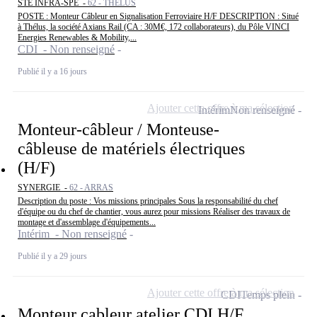
STE INFRA-SPE -
62 - THÉLUS
POSTE : Monteur Câbleur en Signalisation Ferroviaire H/F DESCRIPTION : Situé
à Thélus, la société Axians Rail (CA : 30M€, 172 collaborateurs), du Pôle VINCI
Energies Renewables & Mobility,...
CDI - Non renseigné
Publié il y a 16 jours
Ajouter cette offre à ma sélection
Intérim
Non renseigné
Monteur-câbleur / Monteuse-
câbleuse de matériels électriques
(H/F)
SYNERGIE -
62 - ARRAS
Description du poste : Vos missions principales Sous la responsabilité du chef
d'équipe ou du chef de chantier, vous aurez pour missions Réaliser des travaux de
montage et d'assemblage d'équipements...
Intérim - Non renseigné
Publié il y a 29 jours
Ajouter cette offre à ma sélection
CDI
Temps plein
Monteur cableur atelier CDI H/F