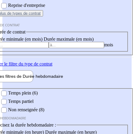
Reprise d'entreprise
plus
de types de contrat
 DE CONTRAT
ée de contrat
ée minimale (en mois)
Durée maximale (en mois)
mois
er
le filtre du type de contrat
les filtres de
Durée hebdo
madaire
 hebdomadaire
Temps plein (6)
Temps partiel
Non renseignée (8)
 HEBDOMADAIRE
cisez la durée hebdomadaire :
ée minimale (en heure)
Durée maximale (en heure)