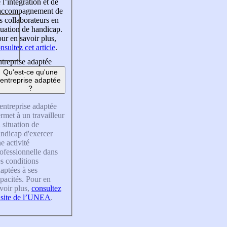
 l’intégration et de
’accompagnement de
s collaborateurs en
tuation de handicap.
ur en savoir plus,
nsultez cet article
.
treprise adaptée
Qu'est-ce qu'une
entreprise adaptée
?
entreprise adaptée
rmet à un travailleur
 situation de
ndicap d'exercer
e activité
ofessionnelle dans
s conditions
aptées à ses
pacités. Pour en
voir plus,
consultez
 site de l’UNEA
.