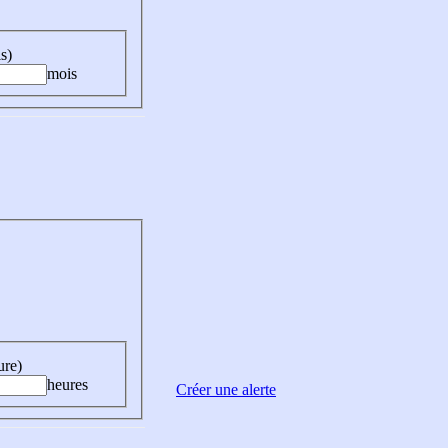
s)
mois
ure)
heures
Créer une alerte