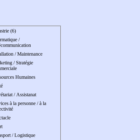
strie (6)
rmatique /
écommunication
allation / Maintenance
eting / Stratégie
merciale
sources Humaines
té
étariat / Assistanat
ices à la personne / à la
ectivité
ctacle
rt
sport / Logistique