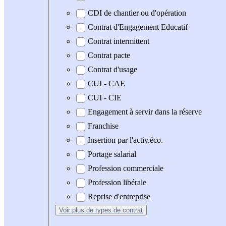
CDI de chantier ou d'opération
Contrat d'Engagement Educatif
Contrat intermittent
Contrat pacte
Contrat d'usage
CUI - CAE
CUI - CIE
Engagement à servir dans la réserve
Franchise
Insertion par l'activ.éco.
Portage salarial
Profession commerciale
Profession libérale
Reprise d'entreprise
Voir plus
de types de contrat