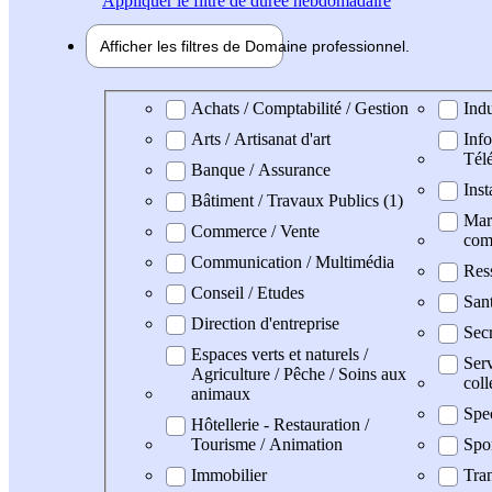
Appliquer
le filtre de durée hebdomadaire
Afficher les filtres de
Domaine pro
fessionnel
Domaine professionel
Achats / Comptabilité / Gestion
Indu
Arts / Artisanat d'art
Info
Tél
Banque / Assurance
Inst
Bâtiment / Travaux Publics (1)
Mark
Commerce / Vente
com
Communication / Multimédia
Res
Conseil / Etudes
San
Direction d'entreprise
Secr
Espaces verts et naturels /
Serv
Agriculture / Pêche / Soins aux
coll
animaux
Spe
Hôtellerie - Restauration /
Tourisme / Animation
Spo
Immobilier
Tran