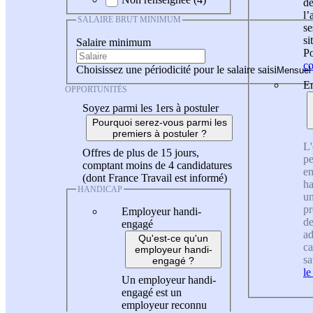
de
l
SALAIRE BRUT MINIMUM
se
si
Salaire minimum
Po
co
Choisissez une périodicité pour le salaire saisi
En
OPPORTUNITÉS
Soyez parmi les 1ers à postuler
Pourquoi serez-vous parmi les
premiers à postuler ?
L'
Offres de plus de 15 jours,
pe
comptant moins de 4 candidatures
en
(dont France Travail est informé)
ha
HANDICAP
un
pr
Employeur handi-
de
engagé
ad
Qu'est-ce qu'un
ca
employeur handi-
sa
engagé ?
le
Un employeur handi-
engagé est un
employeur reconnu