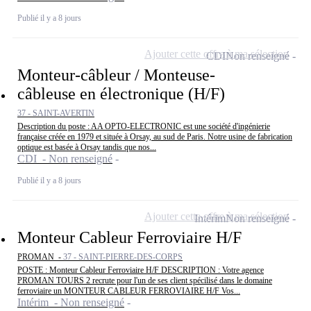
Publié il y a 8 jours
Ajouter cette offre à ma sélection
CDI
Non renseigné
Monteur-câbleur / Monteuse-
câbleuse en électronique (H/F)
37 - SAINT-AVERTIN
Description du poste : AA OPTO-ELECTRONIC est une société d'ingénierie
française créée en 1979 et située à Orsay, au sud de Paris. Notre usine de fabrication
optique est basée à Orsay tandis que nos...
CDI - Non renseigné
Publié il y a 8 jours
Ajouter cette offre à ma sélection
Intérim
Non renseigné
Monteur Cableur Ferroviaire H/F
PROMAN -
37 - SAINT-PIERRE-DES-CORPS
POSTE : Monteur Cableur Ferroviaire H/F DESCRIPTION : Votre agence
PROMAN TOURS 2 recrute pour l'un de ses client spécilisé dans le domaine
ferroviaire un MONTEUR CABLEUR FERROVIAIRE H/F Vos...
Intérim - Non renseigné