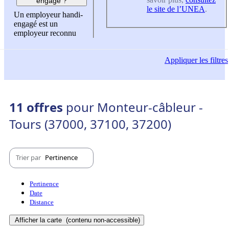
engagé ?
le site de l’UNEA
.
Un employeur handi-
engagé est un
employeur reconnu
Appliquer
les filtres
11 offres
pour Monteur-câbleur -
Tours (37000, 37100, 37200)
Trier par
Pertinence
Pertinence
Date
Distance
Afficher la carte
(contenu non-accessible)