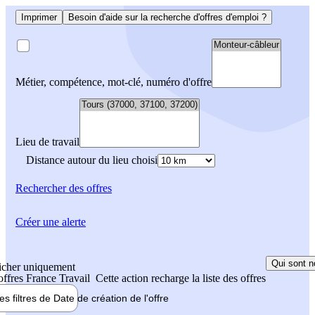
Imprimer
Besoin d'aide sur la recherche d'offres d'emploi ?
Métier, compétence, mot-clé, numéro d'offre
Lieu de travail
Distance autour du lieu choisi
Rechercher
des offres
Créer une alerte
Qui sont n
icher uniquement
 offres France Travail
Cette action recharge la liste des offres
les filtres de
Date de création
de l'offre