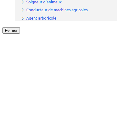
Fermer
Fermer
le détail de l'offre
/
Offre
sur
Offre précéden