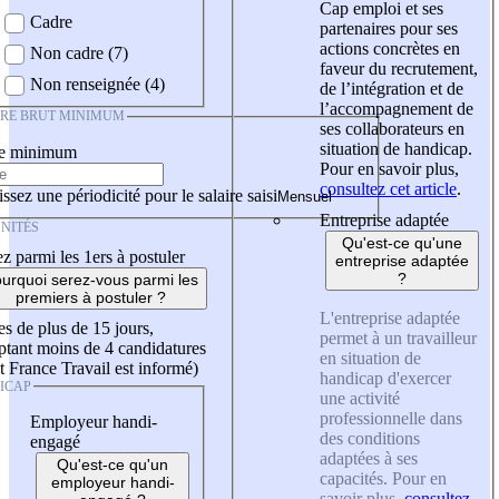
Cap emploi et ses
Cadre
partenaires pour ses
actions concrètes en
Non cadre (7)
faveur du recrutement,
Non renseignée (4)
de l’intégration et de
l’accompagnement de
IRE BRUT MINIMUM
ses collaborateurs en
situation de handicap.
re minimum
Pour en savoir plus,
consultez cet article
.
ssez une périodicité pour le salaire saisi
Entreprise adaptée
NITÉS
Qu'est-ce qu'une
z parmi les 1ers à postuler
entreprise adaptée
?
urquoi serez-vous parmi les
premiers à postuler ?
L'entreprise adaptée
es de plus de 15 jours,
permet à un travailleur
tant moins de 4 candidatures
en situation de
t France Travail est informé)
handicap d'exercer
ICAP
une activité
professionnelle dans
Employeur handi-
des conditions
engagé
adaptées à ses
Qu'est-ce qu'un
capacités. Pour en
employeur handi-
savoir plus,
consultez