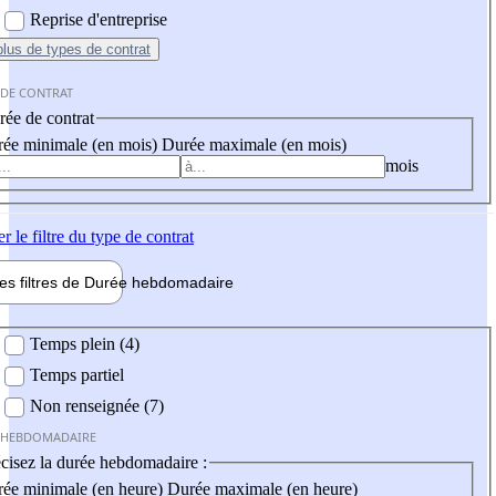
Reprise d'entreprise
plus
de types de contrat
 DE CONTRAT
ée de contrat
ée minimale (en mois)
Durée maximale (en mois)
mois
er
le filtre du type de contrat
les filtres de
Durée hebdo
madaire
 hebdomadaire
Temps plein (4)
Temps partiel
Non renseignée (7)
 HEBDOMADAIRE
cisez la durée hebdomadaire :
ée minimale (en heure)
Durée maximale (en heure)