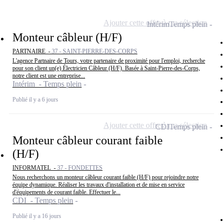
Ajouter cette offre à ma sélection
Intérim
Temps plein
Monteur câbleur (H/F)
PARTNAIRE -
37 - SAINT-PIERRE-DES-CORPS
L'agence Partnaire de Tours, votre partenaire de proximité pour l'emploi, recherche
pour son client un(e) Électricien Câbleur (H/F). Basée à Saint-Pierre-des-Corps,
notre client est une entreprise...
Intérim - Temps plein
Publié il y a 6 jours
Ajouter cette offre à ma sélection
CDI
Temps plein
Monteur câbleur courant faible
(H/F)
INFORMATEL -
37 - FONDETTES
Nous recherchons un monteur câbleur courant faible (H/F) pour rejoindre notre
équipe dynamique. Réaliser les travaux d'installation et de mise en service
d'équipements de courant faible. Effectuer le...
CDI - Temps plein
Publié il y a 16 jours