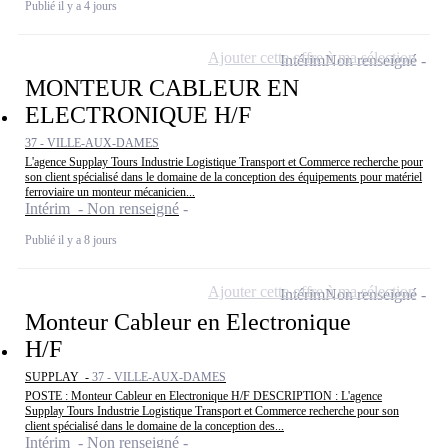
Publié il y a 4 jours
Ajouter cette offre à ma sélection
Intérim
Non renseigné
MONTEUR CABLEUR EN
ELECTRONIQUE H/F
37 - VILLE-AUX-DAMES
L'agence Supplay Tours Industrie Logistique Transport et Commerce recherche pour
son client spécialisé dans le domaine de la conception des équipements pour matériel
ferroviaire un monteur mécanicien...
Intérim - Non renseigné
Publié il y a 8 jours
Ajouter cette offre à ma sélection
Intérim
Non renseigné
Monteur Cableur en Electronique
H/F
SUPPLAY -
37 - VILLE-AUX-DAMES
POSTE : Monteur Cableur en Electronique H/F DESCRIPTION : L'agence
Supplay Tours Industrie Logistique Transport et Commerce recherche pour son
client spécialisé dans le domaine de la conception des...
Intérim - Non renseigné