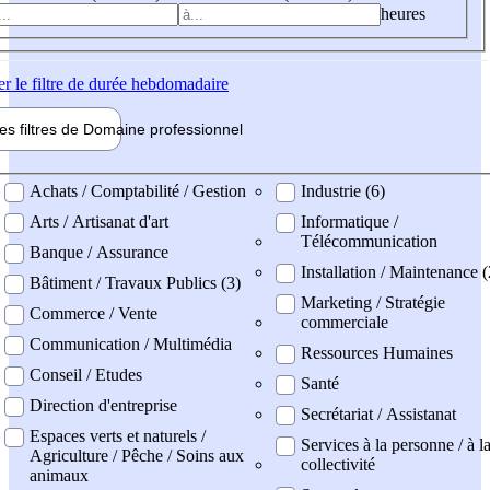
heures
er
le filtre de durée hebdomadaire
les filtres de
Domaine pro
fessionnel
ne professionel
Achats / Comptabilité / Gestion
Industrie (6)
Arts / Artisanat d'art
Informatique /
Télécommunication
Banque / Assurance
Installation / Maintenance (
Bâtiment / Travaux Publics (3)
Marketing / Stratégie
Commerce / Vente
commerciale
Communication / Multimédia
Ressources Humaines
Conseil / Etudes
Santé
Direction d'entreprise
Secrétariat / Assistanat
Espaces verts et naturels /
Services à la personne / à l
Agriculture / Pêche / Soins aux
collectivité
animaux