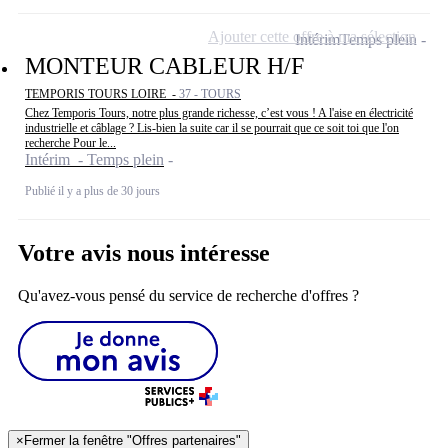
Ajouter cette offre à ma sélection
Intérim
Temps plein
MONTEUR CABLEUR H/F
TEMPORIS TOURS LOIRE -
37 - TOURS
Chez Temporis Tours, notre plus grande richesse, c’est vous ! A l'aise en électricité
industrielle et câblage ? Lis-bien la suite car il se pourrait que ce soit toi que l'on
recherche Pour le...
Intérim - Temps plein
Publié il y a plus de 30 jours
Votre avis nous intéresse
Qu'avez-vous pensé du service de recherche d'offres ?
×
Fermer la fenêtre "Offres partenaires"