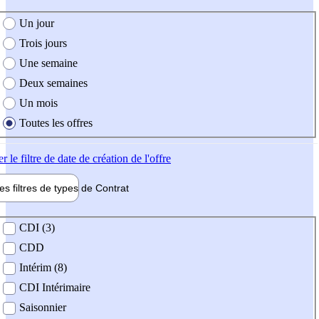
e création de l'offre
Un jour
Trois jours
Une semaine
Deux semaines
Un mois
Toutes les offres
er
le filtre de date de création de l'offre
les filtres de types de
Contrat
de contrat
CDI (3)
CDD
Intérim (8)
CDI Intérimaire
Saisonnier