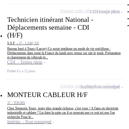
Ajouter cette offre à ma sélection
CDI
Temps plein
Technicien itinérant National -
Déplacements semaine - CDI
(H/F)
S.S.F -
37 - LARÇAY
Bureau basé à Tours (Larçay) Ce poste implique un mode de vie spécifique :
Déplacements dans toute la France du lundi avec retour sur site le jeudi. Préparation
et chargement du véhicule le...
CDI - Temps plein
Publié il y a 12 jours
Ajouter cette offre à ma sélection
Intérim
Non renseigné
MONTEUR CABLEUR H/F
37 - TOURS
Chez Temporis Tours, notre plus grande richesse, c'est vous ! A l'aise en electricite
industrielle et cablage ? Lis-bien la suite car il se pourrait que ce soit toi que l'on
recherche Pour le...
Intérim - Non renseigné