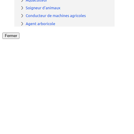
Fermer
Fermer
le détail de l'offre
/
Offre
sur
Offre précéden