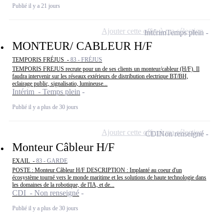
Publié il y a 21 jours
Ajouter cette offre à ma sélection
Intérim
Temps plein
MONTEUR/ CABLEUR H/F
TEMPORIS FRÉJUS -
83 - FRÉJUS
TEMPORIS FREJUS recrute pour un de ses clients un monteur/cableur (H/F). Il
faudra intervenir sur les réseaux extérieurs de distribution electrique BT/BH,
eclairage public, signalisatio, lumineuse...
Intérim - Temps plein
Publié il y a plus de 30 jours
Ajouter cette offre à ma sélection
CDI
Non renseigné
Monteur Câbleur H/F
EXAIL -
83 - GARDE
POSTE : Monteur Câbleur H/F DESCRIPTION : Implanté au coeur d'un
écosystème tourné vers le monde maritime et les solutions de haute technologie dans
les domaines de la robotique, de l'IA, et de...
CDI - Non renseigné
Publié il y a plus de 30 jours