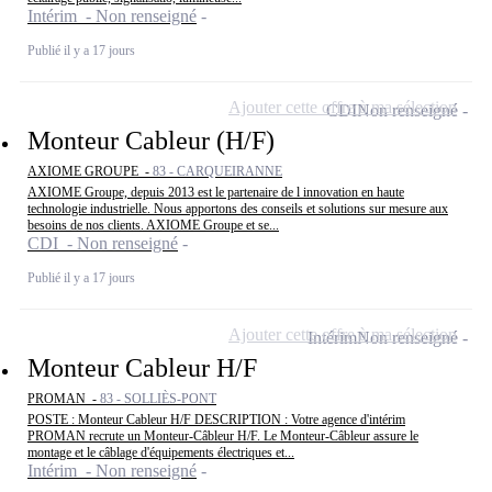
Intérim - Non renseigné
Publié il y a 17 jours
Ajouter cette offre à ma sélection
CDI
Non renseigné
Monteur Cableur (H/F)
AXIOME GROUPE -
83 - CARQUEIRANNE
AXIOME Groupe, depuis 2013 est le partenaire de l innovation en haute
technologie industrielle. Nous apportons des conseils et solutions sur mesure aux
besoins de nos clients. AXIOME Groupe et se...
CDI - Non renseigné
Publié il y a 17 jours
Ajouter cette offre à ma sélection
Intérim
Non renseigné
Monteur Cableur H/F
PROMAN -
83 - SOLLIÈS-PONT
POSTE : Monteur Cableur H/F DESCRIPTION : Votre agence d'intérim
PROMAN recrute un Monteur-Câbleur H/F. Le Monteur-Câbleur assure le
montage et le câblage d'équipements électriques et...
Intérim - Non renseigné