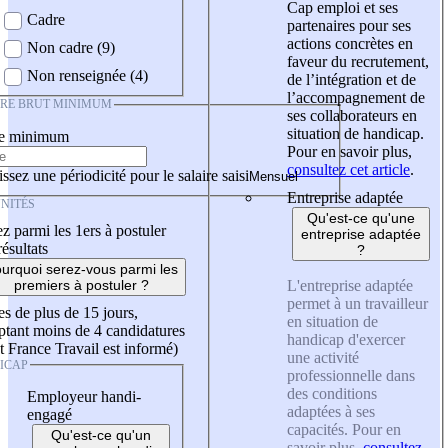
Cap emploi et ses
Cadre
partenaires pour ses
actions concrètes en
Non cadre (9)
faveur du recrutement,
Non renseignée (4)
de l’intégration et de
l’accompagnement de
IRE BRUT MINIMUM
ses collaborateurs en
situation de handicap.
re minimum
Pour en savoir plus,
consultez cet article
.
ssez une périodicité pour le salaire saisi
Entreprise adaptée
NITÉS
Qu'est-ce qu'une
z parmi les 1ers à postuler
entreprise adaptée
résultats
?
urquoi serez-vous parmi les
L'entreprise adaptée
premiers à postuler ?
permet à un travailleur
es de plus de 15 jours,
en situation de
tant moins de 4 candidatures
handicap d'exercer
t France Travail est informé)
une activité
ICAP
professionnelle dans
des conditions
Employeur handi-
adaptées à ses
engagé
capacités. Pour en
Qu'est-ce qu'un
savoir plus,
consultez