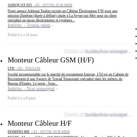
ADEQUAT 055 -
83 - SEYNE-SUR-MER
Notre agence Adéquat Toulon recrute un Câbleur Électronique F/H pour une
mission d'intérim (durée à définir) située à La Seyne-sur-Mer pour un client
spécialisé en puces électroniques et systèmes...
Intérim - Temps plein
Publié il y a 16 jours
Ajouter cette offre à ma sélection
Intérim
Non renseigné
Monteur Câbleur GSM (H/F)
LTD -
83 - TOULON
Société incontournable sur le marché du recrutement français, LTd est un Cabinet de
Recrutement et une Agence de Travail Temporaire spécialisé dans les métiers du
Bureau d'Etudes. Le poste : Sous...
Intérim - Non renseigné
Publié il y a 8 jours
Ajouter cette offre à ma sélection
Intérim
Non renseigné
Monteur Câbleur H/F
DOMINO RH -
83 - SEYNE-SUR-MER