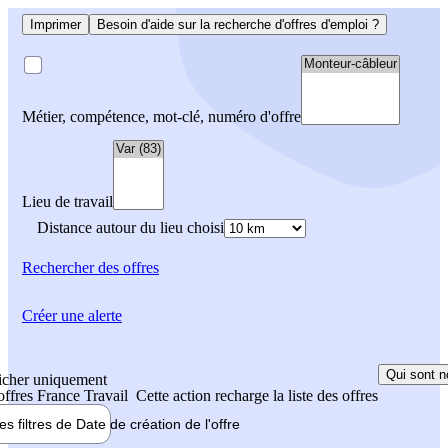
Imprimer
Besoin d'aide sur la recherche d'offres d'emploi ?
Métier, compétence, mot-clé, numéro d'offre
Lieu de travail
Distance autour du lieu choisi
Rechercher
des offres
Créer une alerte
Qui sont n
icher uniquement
 offres France Travail
Cette action recharge la liste des offres
les filtres de
Date de création
de l'offre