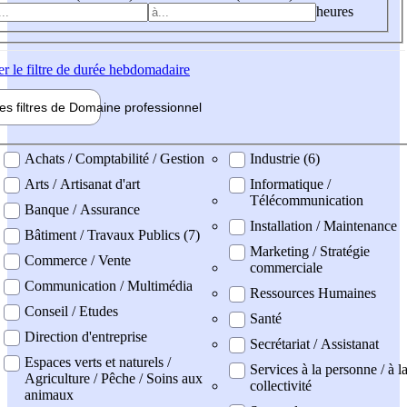
heures
er
le filtre de durée hebdomadaire
les filtres de
Domaine pro
fessionnel
ne professionel
Achats / Comptabilité / Gestion
Industrie (6)
Arts / Artisanat d'art
Informatique /
Télécommunication
Banque / Assurance
Installation / Maintenance
Bâtiment / Travaux Publics (7)
Marketing / Stratégie
Commerce / Vente
commerciale
Communication / Multimédia
Ressources Humaines
Conseil / Etudes
Santé
Direction d'entreprise
Secrétariat / Assistanat
Espaces verts et naturels /
Services à la personne / à l
Agriculture / Pêche / Soins aux
collectivité
animaux