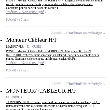
POSTE : Monteur Câbleur H/F DESCRIPTION : L'agence Domino RH de Toulon
recrute pour l'un de ses clients, spécialisé dans la fabrication d'équipements
électriques pour le secteur naval, un Monteur...
Intérim - Non renseigné
Publié il y a 9 jours
Ajouter cette offre à ma sélection
Intérim
Non renseigné
Monteur Câbleur H/F
MANPOWER -
83 - CUERS
POSTE : Monteur Câbleur H/F DESCRIPTION : Manpower TOULON
INDUSTRIE recherche pour son client, un acteur du secteur des technologies de
pointe, électrique et électronique, un Monteur câbleur (H/F)...
Intérim - Non renseigné
Publié il y a 9 jours
Ajouter cette offre à ma sélection
Intérim
Non renseigné
MONTEUR/ CABLEUR H/F
83 - FRÉJUS
TEMPORIS FREJUS recrute pour un de ses clients un monteur/cableur (H/F). Il
faudra intervenir sur les reseaux exterieurs de distribution electrique BT/BH,
eclairage public, signalisatio, lumineuse...