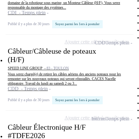
domaine de la robotique sous marine, un Monteur Câbleur (H/F), Vous serez
responsable du montage des systèmes...
CDI - Temps plein
Publié il y a plus de 30 jours
Soyez parmi les 1ers à postuler
Ajouter cette offre à ma sélection
CDD
Temps plein
Câbleur/Câbleuse de poteaux
(H/F)
SPEED LINE GROUP -
83 - TOULON
Vous serez chargé(e) de retirer les câbles aériens des anciens poteaux pour les
remonter sur les nouveaux poteaux qui seront réinstallés. CACES Nacelle
obligatoire. Travail du lundi au samedi 2 ou 3...
CDD - Temps plein
Publié il y a plus de 30 jours
Soyez parmi les 1ers à postuler
Ajouter cette offre à ma sélection
Intérim
Temps plein
Câbleur Électronique H/F
#TDFE2026