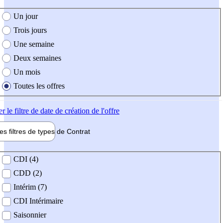
e création de l'offre
Un jour
Trois jours
Une semaine
Deux semaines
Un mois
Toutes les offres
er
le filtre de date de création de l'offre
les filtres de types de
Contrat
de contrat
CDI (4)
CDD (2)
Intérim (7)
CDI Intérimaire
Saisonnier