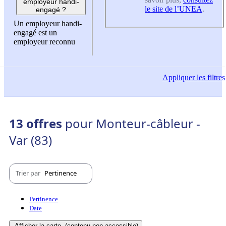
employeur handi-
le site de l’UNEA
.
engagé ?
Un employeur handi-
engagé est un
employeur reconnu
Appliquer
les filtres
13 offres
pour Monteur-câbleur -
Var (83)
Trier par
Pertinence
Pertinence
Date
Afficher la carte
(contenu non-accessible)