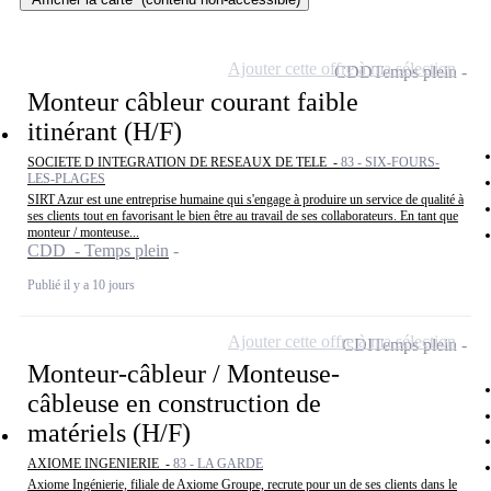
Ajouter cette offre à ma sélection
CDD
Temps plein
Monteur câbleur courant faible
itinérant (H/F)
SOCIETE D INTEGRATION DE RESEAUX DE TELE -
83 - SIX-FOURS-
LES-PLAGES
SIRT Azur est une entreprise humaine qui s'engage à produire un service de qualité à
ses clients tout en favorisant le bien être au travail de ses collaborateurs. En tant que
monteur / monteuse...
CDD - Temps plein
Publié il y a 10 jours
Ajouter cette offre à ma sélection
CDI
Temps plein
Monteur-câbleur / Monteuse-
câbleuse en construction de
matériels (H/F)
AXIOME INGENIERIE -
83 - LA GARDE
Axiome Ingénierie, filiale de Axiome Groupe, recrute pour un de ses clients dans le