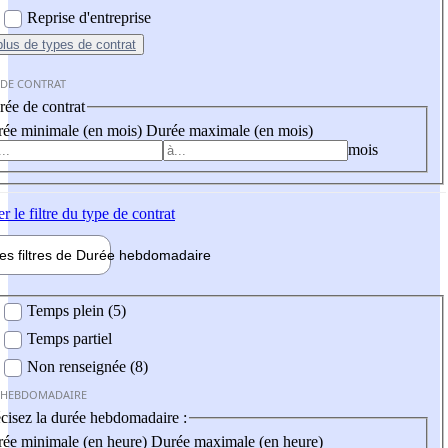
Reprise d'entreprise
plus
de types de contrat
 DE CONTRAT
ée de contrat
ée minimale (en mois)
Durée maximale (en mois)
mois
er
le filtre du type de contrat
les filtres de
Durée hebdo
madaire
 hebdomadaire
Temps plein (5)
Temps partiel
Non renseignée (8)
 HEBDOMADAIRE
cisez la durée hebdomadaire :
ée minimale (en heure)
Durée maximale (en heure)