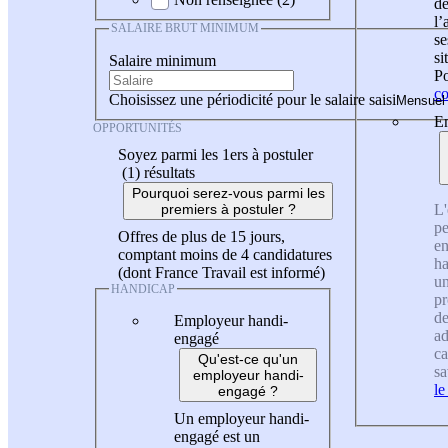
de
l
SALAIRE BRUT MINIMUM
se
si
Salaire minimum
Po
co
Choisissez une périodicité pour le salaire saisi
En
OPPORTUNITÉS
Soyez parmi les 1ers à postuler
(1)
résultats
Pourquoi serez-vous parmi les
L'
premiers à postuler ?
pe
Offres de plus de 15 jours,
en
comptant moins de 4 candidatures
ha
(dont France Travail est informé)
un
HANDICAP
pr
de
Employeur handi-
ad
engagé
ca
Qu'est-ce qu'un
sa
employeur handi-
le
engagé ?
Un employeur handi-
engagé est un