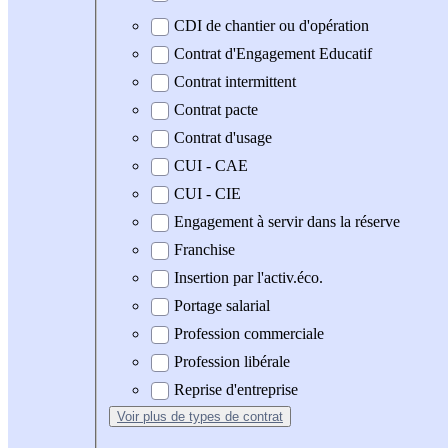
CDI de chantier ou d'opération
Contrat d'Engagement Educatif
Contrat intermittent
Contrat pacte
Contrat d'usage
CUI - CAE
CUI - CIE
Engagement à servir dans la réserve
Franchise
Insertion par l'activ.éco.
Portage salarial
Profession commerciale
Profession libérale
Reprise d'entreprise
Voir plus
de types de contrat