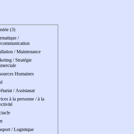
strie (3)
rmatique /
écommunication
allation / Maintenance
eting / Stratégie
merciale
sources Humaines
té
étariat / Assistanat
ices à la personne / à la
ectivité
ctacle
rt
sport / Logistique