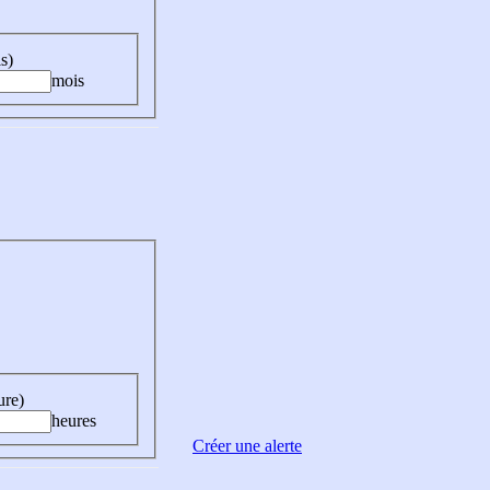
s)
mois
ure)
heures
Créer une alerte