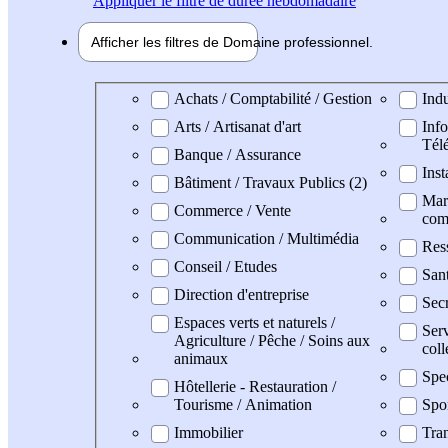
Appliquer
le filtre de durée hebdomadaire
Afficher les filtres de
Domaine pro
fessionnel
Domaine professionel
Achats / Comptabilité / Gestion
Indu
Arts / Artisanat d'art
Info
Tél
Banque / Assurance
Inst
Bâtiment / Travaux Publics (2)
Mark
Commerce / Vente
com
Communication / Multimédia
Res
Conseil / Etudes
San
Direction d'entreprise
Secr
Espaces verts et naturels /
Serv
Agriculture / Pêche / Soins aux
coll
animaux
Spe
Hôtellerie - Restauration /
Tourisme / Animation
Spo
Immobilier
Tran