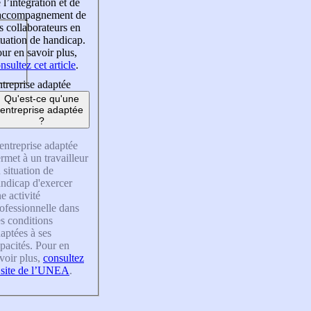
 l’intégration et de
’accompagnement de
s collaborateurs en
tuation de handicap.
ur en savoir plus,
nsultez cet article
.
treprise adaptée
Qu'est-ce qu'une
entreprise adaptée
?
entreprise adaptée
rmet à un travailleur
 situation de
ndicap d'exercer
e activité
ofessionnelle dans
s conditions
aptées à ses
pacités. Pour en
voir plus,
consultez
 site de l’UNEA
.