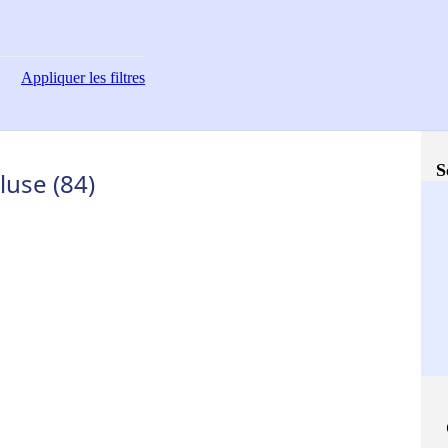
Appliquer
les filtres
S
luse (84)