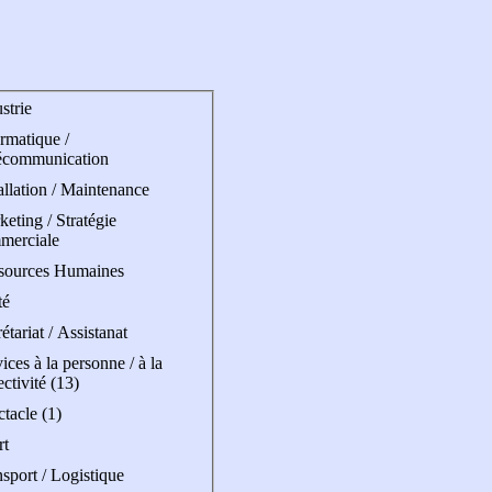
strie
rmatique /
écommunication
allation / Maintenance
eting / Stratégie
merciale
sources Humaines
té
étariat / Assistanat
ices à la personne / à la
ectivité (13)
tacle (1)
rt
sport / Logistique