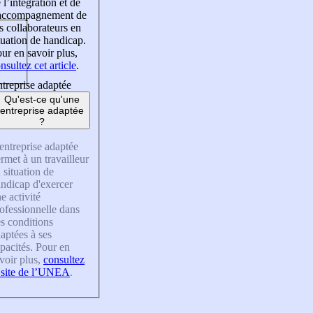
 l’intégration et de
’accompagnement de
s collaborateurs en
tuation de handicap.
ur en savoir plus,
nsultez cet article
.
treprise adaptée
Qu'est-ce qu'une
entreprise adaptée
?
entreprise adaptée
rmet à un travailleur
 situation de
ndicap d'exercer
e activité
ofessionnelle dans
s conditions
aptées à ses
pacités. Pour en
voir plus,
consultez
 site de l’UNEA
.