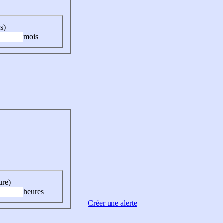
s)
mois
ure)
heures
Créer une alerte