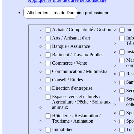
Appliquer
le filtre de durée hebdomadaire
Afficher les filtres de
Domaine pro
fessionnel
Domaine professionel
Achats / Comptabilité / Gestion
Indu
Arts / Artisanat d'art
Info
Tél
Banque / Assurance
Inst
Bâtiment / Travaux Publics
Mark
Commerce / Vente
com
Communication / Multimédia
Res
Conseil / Etudes
San
Direction d'entreprise
Secr
Espaces verts et naturels /
Serv
Agriculture / Pêche / Soins aux
coll
animaux
Spec
Hôtellerie - Restauration /
Tourisme / Animation
Spo
Immobilier
Tran