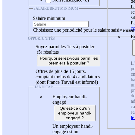
de
l
SALAIRE BRUT MINIMUM
se
si
Salaire minimum
Po
co
Choisissez une périodicité pour le salaire saisi
En
OPPORTUNITÉS
Soyez parmi les 1ers à postuler
(5)
résultats
Pourquoi serez-vous parmi les
L'
premiers à postuler ?
pe
Offres de plus de 15 jours,
en
comptant moins de 4 candidatures
ha
(dont France Travail est informé)
un
HANDICAP
pr
de
Employeur handi-
ad
engagé
ca
Qu'est-ce qu'un
sa
employeur handi-
le
engagé ?
Un employeur handi-
engagé est un