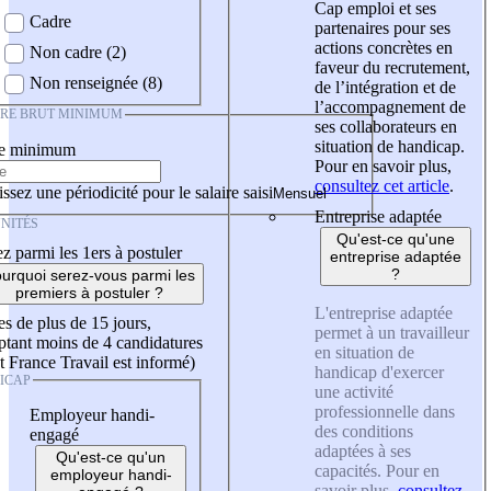
Cap emploi et ses
Cadre
partenaires pour ses
actions concrètes en
Non cadre (2)
faveur du recrutement,
Non renseignée (8)
de l’intégration et de
l’accompagnement de
IRE BRUT MINIMUM
ses collaborateurs en
situation de handicap.
re minimum
Pour en savoir plus,
consultez cet article
.
ssez une périodicité pour le salaire saisi
Entreprise adaptée
NITÉS
Qu'est-ce qu'une
z parmi les 1ers à postuler
entreprise adaptée
?
urquoi serez-vous parmi les
premiers à postuler ?
L'entreprise adaptée
es de plus de 15 jours,
permet à un travailleur
tant moins de 4 candidatures
en situation de
t France Travail est informé)
handicap d'exercer
ICAP
une activité
professionnelle dans
Employeur handi-
des conditions
engagé
adaptées à ses
Qu'est-ce qu'un
capacités. Pour en
employeur handi-
savoir plus,
consultez