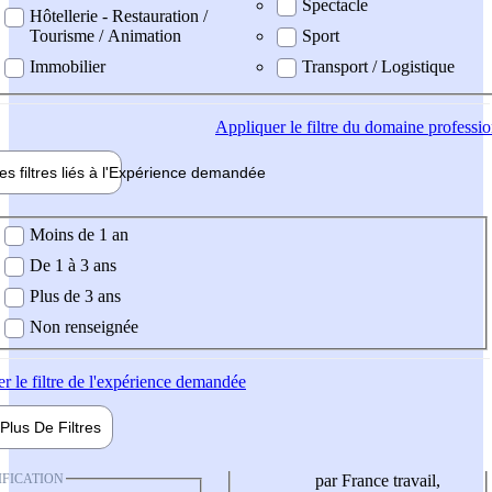
Spectacle
Hôtellerie - Restauration /
Tourisme / Animation
Sport
Immobilier
Transport / Logistique
Appliquer
le filtre du domaine professi
es filtres liés à l'
Expérience
demandée
ience demandée
Moins de 1 an
De 1 à 3 ans
Plus de 3 ans
Non renseignée
er
le filtre de l'expérience demandée
Plus De
Filtres
IFICATION
par France travail,