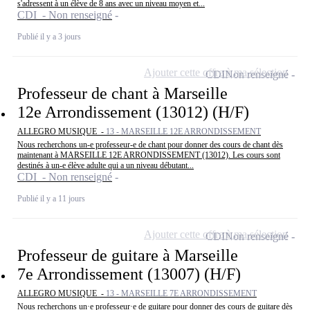
s'adressent à un élève de 8 ans avec un niveau moyen et...
CDI - Non renseigné
Publié il y a 3 jours
Ajouter cette offre à ma sélection
CDI
Non renseigné
Professeur de chant à Marseille
12e Arrondissement (13012) (H/F)
ALLEGRO MUSIQUE -
13 - MARSEILLE 12E ARRONDISSEMENT
Nous recherchons un-e professeur-e de chant pour donner des cours de chant dès
maintenant à MARSEILLE 12E ARRONDISSEMENT (13012). Les cours sont
destinés à un-e élève adulte qui a un niveau débutant...
CDI - Non renseigné
Publié il y a 11 jours
Ajouter cette offre à ma sélection
CDI
Non renseigné
Professeur de guitare à Marseille
7e Arrondissement (13007) (H/F)
ALLEGRO MUSIQUE -
13 - MARSEILLE 7E ARRONDISSEMENT
Nous recherchons un·e professeur·e de guitare pour donner des cours de guitare dès