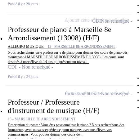
Publié il y a 28 jours
Ajouter cette offre à ma sélection
CDI
Non renseigné
Professeur de piano à Marseille 8e
Arrondissement (13008) (H/F)
ALLEGRO MUSIQUE -
13 - MARSEILLE 8E ARRONDISSEMENT
Nous recherchons un·e professeur·e de piano pour donner des cours de piano dès
maintenant à MARSEILLE 8E ARRONDISSEMENT (13008). Les cours sont
destinés à un·e élève de 14 ans qui présente un niveau...
CDI - Non renseigné
Publié il y a 24 jours
Ajouter cette offre à ma sélection
Profession libérale
Non renseigné
Professeur / Professeure
d'instrument de musique (H/F)
13 - MARSEILLE 7E ARRONDISSEMENT
Description du poste : Vous êtes passionné par le piano ? Nous recherchons des
formateurs, avec ou sans expérience, pour partager avec nos élèves vos
connaissances. Vous pouvez donner des cours de...