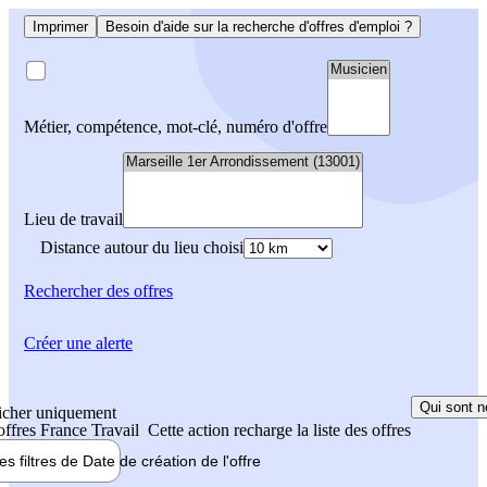
Imprimer
Besoin d'aide sur la recherche d'offres d'emploi ?
Métier, compétence, mot-clé, numéro d'offre
Lieu de travail
Distance autour du lieu choisi
Rechercher
des offres
Créer une alerte
Qui sont n
icher uniquement
 offres France Travail
Cette action recharge la liste des offres
les filtres de
Date de création
de l'offre