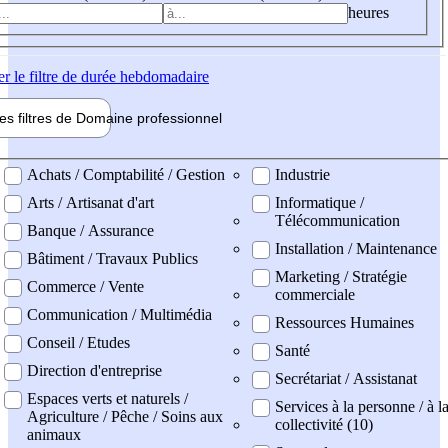
heures
er
le filtre de durée hebdomadaire
les filtres de
Domaine pro
fessionnel
ne professionel
Achats / Comptabilité / Gestion
Industrie
Arts / Artisanat d'art
Informatique /
Télécommunication
Banque / Assurance
Installation / Maintenance
Bâtiment / Travaux Publics
Marketing / Stratégie
Commerce / Vente
commerciale
Communication / Multimédia
Ressources Humaines
Conseil / Etudes
Santé
Direction d'entreprise
Secrétariat / Assistanat
Espaces verts et naturels /
Services à la personne / à l
Agriculture / Pêche / Soins aux
collectivité (10)
animaux