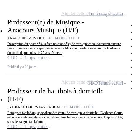
Ajouter cette offre à ma sélection
CDD
Temps partiel
Professeur(e) de Musique -
Anacours Musique (H/F)
ANACOURS MUSIQUE -
13 - MARSEILLE 01
Description du poste : Vous êtes passionné(e) de musique et souhaitez transmettre
vos connaissances ? Rejoignez Anacours Musique, leader des cours particuliers à
domicile depuis plus de 25 ans. Nous...
CDD - Temps partiel
Publié il y a 22 jours
Ajouter cette offre à ma sélection
CDD
Temps partiel
Professeur de hautbois à domicile
(H/F)
EVIDENCE COURS FASILADOM -
13 - MARSEILLE 08
Rejoignez fasiladom, spécialiste des cours de musique à domicile ! Evidence Cours
est une société mandataire spécialisée dans les services à la personne. Depuis 2006,
sous l'enseigne fasiladom,...
CDD - Temps partiel