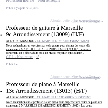
Profession libérale - Non renseigné
Publié il y a plus de 30 jours
Ajouter cette offre à ma sélection
CDI
Non renseigné
Professeur de guitare à Marseille
9e Arrondissement (13009) (H/F)
ALLEGRO MUSIQUE -
13 - MARSEILLE 9E ARRONDISSEMENT
Nous recherchons un-e professeur-e de guitare pour donner des cours dès
maintenant à MARSEILLE 9E ARRONDISSEMENT (13009). Les cours
concernent un-e élève adulte qui a un niveau moyen et qui souhaite...
CDI - Non renseigné
Publié hier
Ajouter cette offre à ma sélection
CDI
Non renseigné
Professeur de piano à Marseille
13e Arrondissement (13013) (H/F)
ALLEGRO MUSIQUE -
13 - MARSEILLE 13E ARRONDISSEMENT
Nous recherchons un-e professeur-e de piano pour dispenser des cours de piano dès
maintenant à MARSEILLE 13E ARRONDISSEMENT (13013). Les cours