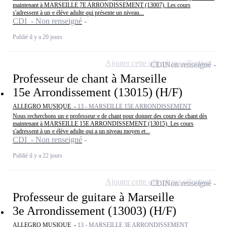
maintenant à MARSEILLE 7E ARRONDISSEMENT (13007). Les cours
s'adressent à un·e élève adulte qui présente un niveau...
CDI - Non renseigné
Publié il y a 20 jours
Ajouter cette offre à ma sélection
CDI
Non renseigné
Professeur de chant à Marseille
15e Arrondissement (13015) (H/F)
ALLEGRO MUSIQUE -
13 - MARSEILLE 15E ARRONDISSEMENT
Nous recherchons un·e professeur·e de chant pour donner des cours de chant dès
maintenant à MARSEILLE 15E ARRONDISSEMENT (13015). Les cours
s'adressent à un·e élève adulte qui a un niveau moyen et...
CDI - Non renseigné
Publié il y a 22 jours
Ajouter cette offre à ma sélection
CDI
Non renseigné
Professeur de guitare à Marseille
3e Arrondissement (13003) (H/F)
ALLEGRO MUSIQUE -
13 - MARSEILLE 3E ARRONDISSEMENT