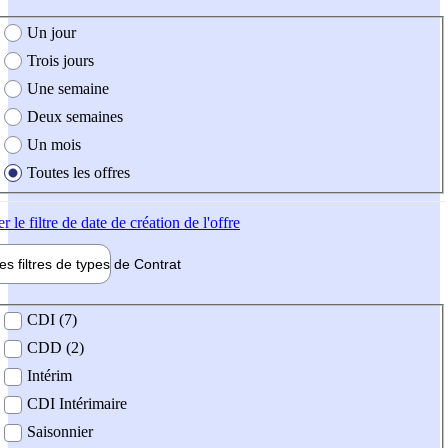
e création de l'offre
Un jour
Trois jours
Une semaine
Deux semaines
Un mois
Toutes les offres
er
le filtre de date de création de l'offre
les filtres de types de
Contrat
de contrat
CDI (7)
CDD (2)
Intérim
CDI Intérimaire
Saisonnier