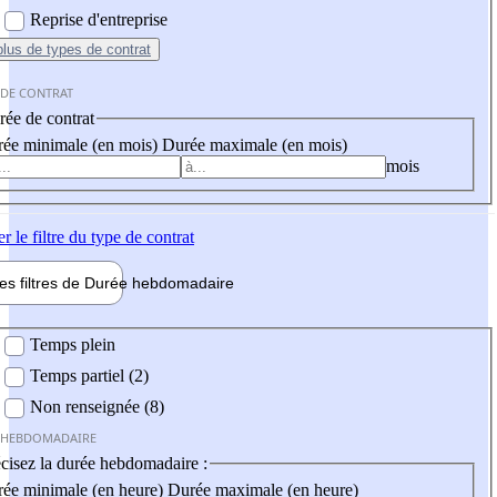
Reprise d'entreprise
plus
de types de contrat
 DE CONTRAT
ée de contrat
ée minimale (en mois)
Durée maximale (en mois)
mois
er
le filtre du type de contrat
les filtres de
Durée hebdo
madaire
 hebdomadaire
Temps plein
Temps partiel (2)
Non renseignée (8)
 HEBDOMADAIRE
cisez la durée hebdomadaire :
ée minimale (en heure)
Durée maximale (en heure)