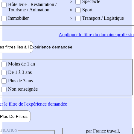
Spectacle
Hôtellerie - Restauration /
Tourisme / Animation
Sport
Immobilier
Transport / Logistique
Appliquer
le filtre du domaine professi
es filtres liés à l'
Expérience
demandée
ience demandée
Moins de 1 an
De 1 à 3 ans
Plus de 3 ans
Non renseignée
er
le filtre de l'expérience demandée
Plus De
Filtres
IFICATION
par France travail,