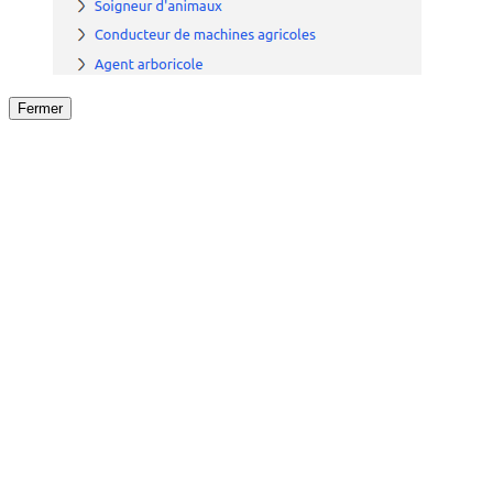
Fermer
Fermer
le détail de l'offre
/
Offre
sur
Offre précéden