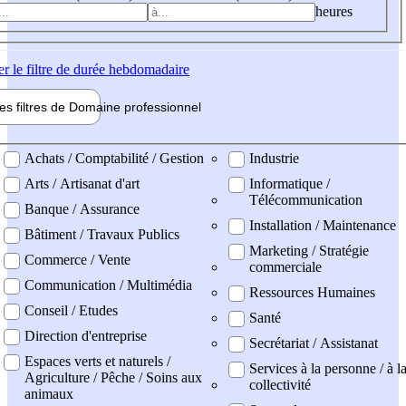
heures
er
le filtre de durée hebdomadaire
les filtres de
Domaine pro
fessionnel
ne professionel
Achats / Comptabilité / Gestion
Industrie
Arts / Artisanat d'art
Informatique /
Télécommunication
Banque / Assurance
Installation / Maintenance
Bâtiment / Travaux Publics
Marketing / Stratégie
Commerce / Vente
commerciale
Communication / Multimédia
Ressources Humaines
Conseil / Etudes
Santé
Direction d'entreprise
Secrétariat / Assistanat
Espaces verts et naturels /
Services à la personne / à l
Agriculture / Pêche / Soins aux
collectivité
animaux