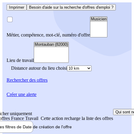
Imprimer
Besoin d'aide sur la recherche d'offres d'emploi ?
Métier, compétence, mot-clé, numéro d'offre
Lieu de travail
Distance autour du lieu choisi
Rechercher
des offres
Créer une alerte
Qui sont n
icher uniquement
 offres France Travail
Cette action recharge la liste des offres
les filtres de
Date de création
de l'offre