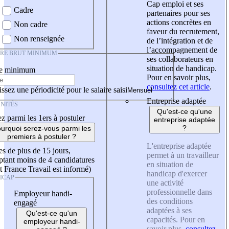
Cap emploi et ses
Cadre
partenaires pour ses
actions concrètes en
Non cadre
faveur du recrutement,
Non renseignée
de l’intégration et de
l’accompagnement de
IRE BRUT MINIMUM
ses collaborateurs en
situation de handicap.
re minimum
Pour en savoir plus,
consultez cet article
.
ssez une périodicité pour le salaire saisi
Entreprise adaptée
NITÉS
Qu'est-ce qu'une
z parmi les 1ers à postuler
entreprise adaptée
?
urquoi serez-vous parmi les
premiers à postuler ?
L'entreprise adaptée
es de plus de 15 jours,
permet à un travailleur
tant moins de 4 candidatures
en situation de
t France Travail est informé)
handicap d'exercer
ICAP
une activité
professionnelle dans
Employeur handi-
des conditions
engagé
adaptées à ses
Qu'est-ce qu'un
capacités. Pour en
employeur handi-
savoir plus,
consultez