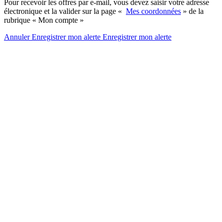
Pour recevoir les offres par e-mail, vous devez saisir votre adresse
électronique et la valider sur la page «
Mes coordonnées
» de la
rubrique « Mon compte »
Annuler
Enregistrer mon alerte
Enregistrer
mon alerte