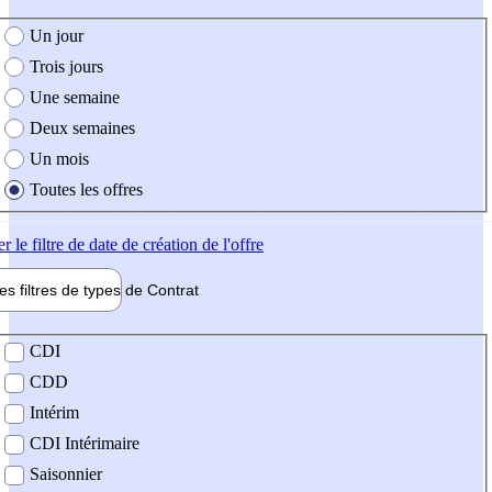
e création de l'offre
Un jour
Trois jours
Une semaine
Deux semaines
Un mois
Toutes les offres
er
le filtre de date de création de l'offre
les filtres de types de
Contrat
de contrat
CDI
CDD
Intérim
CDI Intérimaire
Saisonnier