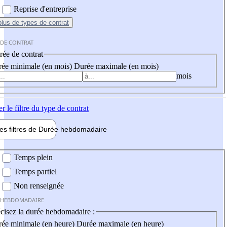
Reprise d'entreprise
plus
de types de contrat
 DE CONTRAT
ée de contrat
ée minimale (en mois)
Durée maximale (en mois)
mois
er
le filtre du type de contrat
les filtres de
Durée hebdo
madaire
 hebdomadaire
Temps plein
Temps partiel
Non renseignée
 HEBDOMADAIRE
cisez la durée hebdomadaire :
ée minimale (en heure)
Durée maximale (en heure)