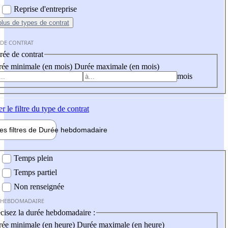
Reprise d'entreprise
plus
de types de contrat
 DE CONTRAT
ée de contrat
ée minimale (en mois)
Durée maximale (en mois)
mois
er
le filtre du type de contrat
les filtres de
Durée hebdo
madaire
 hebdomadaire
Temps plein
Temps partiel
Non renseignée
 HEBDOMADAIRE
cisez la durée hebdomadaire :
ée minimale (en heure)
Durée maximale (en heure)