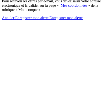
Pour recevoir les offres par e-mail, vous devez saisir votre adresse
électronique et la valider sur la page «
Mes coordonnées
» de la
rubrique « Mon compte »
Annuler
Enregistrer mon alerte
Enregistrer
mon alerte