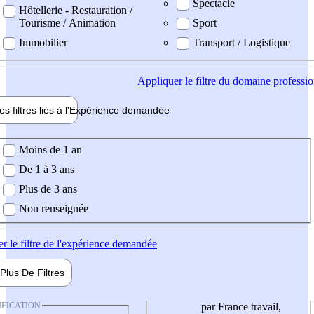
Spectacle
Hôtellerie - Restauration /
Tourisme / Animation
Sport
Immobilier
Transport / Logistique
Appliquer
le filtre du domaine professi
es filtres liés à l'
Expérience
demandée
ience demandée
Moins de 1 an
De 1 à 3 ans
Plus de 3 ans
Non renseignée
er
le filtre de l'expérience demandée
Plus De
Filtres
IFICATION
par France travail,