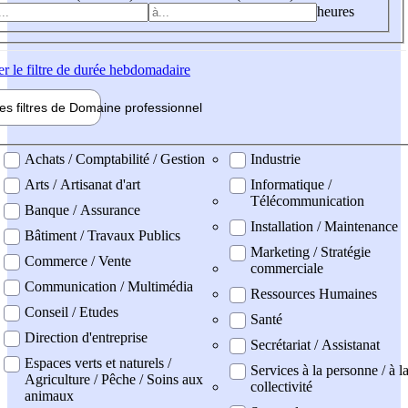
heures
er
le filtre de durée hebdomadaire
les filtres de
Domaine pro
fessionnel
ne professionel
Achats / Comptabilité / Gestion
Industrie
Arts / Artisanat d'art
Informatique /
Télécommunication
Banque / Assurance
Installation / Maintenance
Bâtiment / Travaux Publics
Marketing / Stratégie
Commerce / Vente
commerciale
Communication / Multimédia
Ressources Humaines
Conseil / Etudes
Santé
Direction d'entreprise
Secrétariat / Assistanat
Espaces verts et naturels /
Services à la personne / à l
Agriculture / Pêche / Soins aux
collectivité
animaux