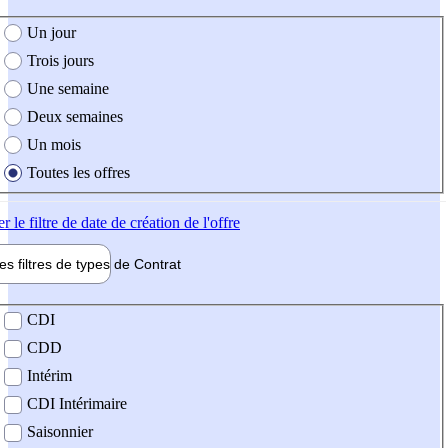
e création de l'offre
Un jour
Trois jours
Une semaine
Deux semaines
Un mois
Toutes les offres
er
le filtre de date de création de l'offre
les filtres de types de
Contrat
de contrat
CDI
CDD
Intérim
CDI Intérimaire
Saisonnier