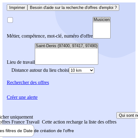
Imprimer
Besoin d'aide sur la recherche d'offres d'emploi ?
Métier, compétence, mot-clé, numéro d'offre
Lieu de travail
Distance autour du lieu choisi
Rechercher
des offres
Créer une alerte
Qui sont n
icher uniquement
 offres France Travail
Cette action recharge la liste des offres
les filtres de
Date de création
de l'offre