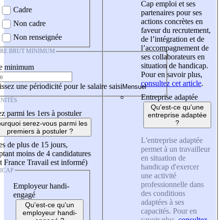
Cap emploi et ses
Cadre
partenaires pour ses
actions concrètes en
Non cadre
faveur du recrutement,
Non renseignée
de l’intégration et de
l’accompagnement de
IRE BRUT MINIMUM
ses collaborateurs en
situation de handicap.
re minimum
Pour en savoir plus,
consultez cet article
.
ssez une périodicité pour le salaire saisi
Entreprise adaptée
NITÉS
Qu'est-ce qu'une
z parmi les 1ers à postuler
entreprise adaptée
?
urquoi serez-vous parmi les
premiers à postuler ?
L'entreprise adaptée
es de plus de 15 jours,
permet à un travailleur
tant moins de 4 candidatures
en situation de
t France Travail est informé)
handicap d'exercer
ICAP
une activité
professionnelle dans
Employeur handi-
des conditions
engagé
adaptées à ses
Qu'est-ce qu'un
capacités. Pour en
employeur handi-
savoir plus,
consultez