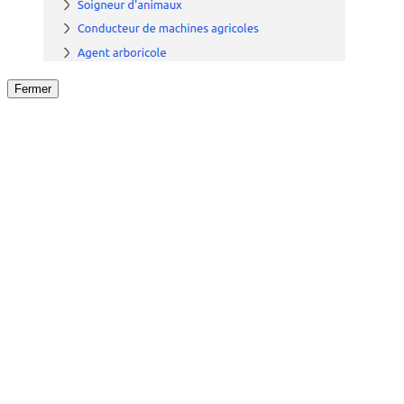
Fermer
Fermer
le détail de l'offre
/
Offre
sur
Offre précéden