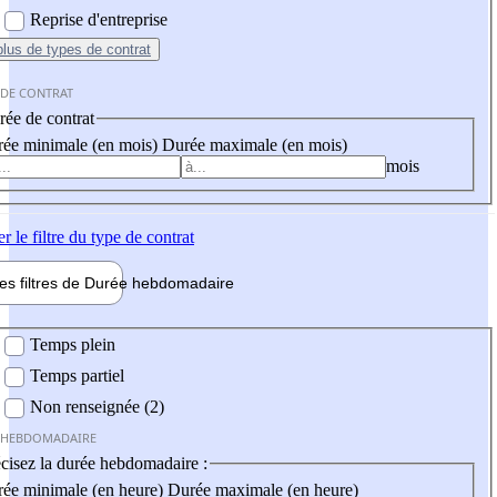
Reprise d'entreprise
plus
de types de contrat
 DE CONTRAT
ée de contrat
ée minimale (en mois)
Durée maximale (en mois)
mois
er
le filtre du type de contrat
les filtres de
Durée hebdo
madaire
 hebdomadaire
Temps plein
Temps partiel
Non renseignée (2)
 HEBDOMADAIRE
cisez la durée hebdomadaire :
ée minimale (en heure)
Durée maximale (en heure)