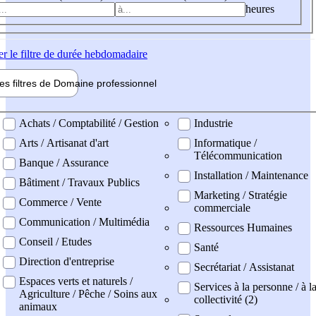
heures
er
le filtre de durée hebdomadaire
les filtres de
Domaine pro
fessionnel
ne professionel
Achats / Comptabilité / Gestion
Industrie
Arts / Artisanat d'art
Informatique /
Télécommunication
Banque / Assurance
Installation / Maintenance
Bâtiment / Travaux Publics
Marketing / Stratégie
Commerce / Vente
commerciale
Communication / Multimédia
Ressources Humaines
Conseil / Etudes
Santé
Direction d'entreprise
Secrétariat / Assistanat
Espaces verts et naturels /
Services à la personne / à l
Agriculture / Pêche / Soins aux
collectivité (2)
animaux