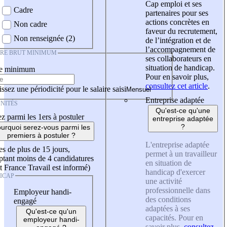
Cap emploi et ses
Cadre
partenaires pour ses
actions concrètes en
Non cadre
faveur du recrutement,
Non renseignée (2)
de l’intégration et de
l’accompagnement de
IRE BRUT MINIMUM
ses collaborateurs en
situation de handicap.
re minimum
Pour en savoir plus,
consultez cet article
.
ssez une périodicité pour le salaire saisi
Entreprise adaptée
NITÉS
Qu'est-ce qu'une
z parmi les 1ers à postuler
entreprise adaptée
?
urquoi serez-vous parmi les
premiers à postuler ?
L'entreprise adaptée
es de plus de 15 jours,
permet à un travailleur
tant moins de 4 candidatures
en situation de
t France Travail est informé)
handicap d'exercer
ICAP
une activité
professionnelle dans
Employeur handi-
des conditions
engagé
adaptées à ses
Qu'est-ce qu'un
capacités. Pour en
employeur handi-
savoir plus,
consultez