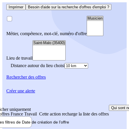
Imprimer
Besoin d'aide sur la recherche d'offres d'emploi ?
Métier, compétence, mot-clé, numéro d'offre
Lieu de travail
Distance autour du lieu choisi
Rechercher
des offres
Créer une alerte
Qui sont n
icher uniquement
 offres France Travail
Cette action recharge la liste des offres
les filtres de
Date de création
de l'offre