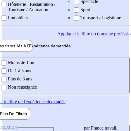
Spectacle
Hôtellerie - Restauration /
Tourisme / Animation
Sport
Immobilier
Transport / Logistique
Appliquer
le filtre du domaine professi
es filtres liés à l'
Expérience
demandée
ience demandée
Moins de 1 an
De 1 à 3 ans
Plus de 3 ans
Non renseignée
er
le filtre de l'expérience demandée
Plus De
Filtres
IFICATION
par France travail,