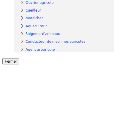
Fermer
Fermer
le détail de l'offre
/
Offre
sur
Offre précéden