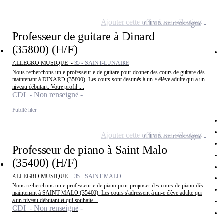
Ajouter cette offre à ma sélection
CDI
Non renseigné
Professeur de guitare à Dinard
(35800) (H/F)
ALLEGRO MUSIQUE -
35 - SAINT-LUNAIRE
Nous recherchons un-e professeur-e de guitare pour donner des cours de guitare dès
maintenant à DINARD (35800). Les cours sont destinés à un-e élève adulte qui a un
niveau débutant. Votre profil :...
CDI - Non renseigné
Publié hier
Ajouter cette offre à ma sélection
CDI
Non renseigné
Professeur de piano à Saint Malo
(35400) (H/F)
ALLEGRO MUSIQUE -
35 - SAINT-MALO
Nous recherchons un-e professeur-e de piano pour proposer des cours de piano dès
maintenant à SAINT MALO (35400). Les cours s'adressent à un-e élève adulte qui
a un niveau débutant et qui souhaite...
CDI - Non renseigné