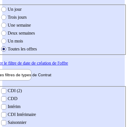
e création de l'offre
Un jour
Trois jours
Une semaine
Deux semaines
Un mois
Toutes les offres
er
le filtre de date de création de l'offre
les filtres de types de
Contrat
de contrat
CDI (2)
CDD
Intérim
CDI Intérimaire
Saisonnier