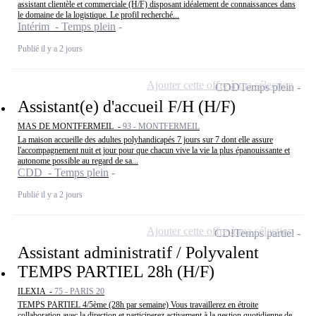
assistant clientèle et commerciale (H/F) disposant idéalement de connaissances dans
le domaine de la logistique. Le profil recherché...
Intérim - Temps plein
Publié il y a 2 jours
Ajouter cette offre à ma sélection
CDD
Temps plein
Assistant(e) d'accueil F/H (H/F)
MAS DE MONTFERMEIL -
93 - MONTFERMEIL
La maison accueille des adultes polyhandicapés 7 jours sur 7 dont elle assure
l'accompagnement nuit et jour pour que chacun vive la vie la plus épanouissante et
autonome possible au regard de sa...
CDD - Temps plein
Publié il y a 2 jours
Ajouter cette offre à ma sélection
CDI
Temps partiel
Assistant administratif / Polyvalent
TEMPS PARTIEL 28h (H/F)
ILEXIA -
75 - PARIS 20
TEMPS PARTIEL 4/5ème (28h par semaine) Vous travaillerez en étroite
collaboration avec la direction et participerez activement à la gestion quotidienne de