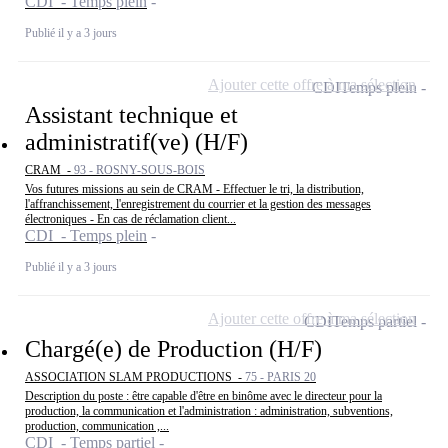
CDI - Temps plein
Publié il y a 3 jours
Ajouter cette offre à ma sélection
CDI
Temps plein
Assistant technique et
administratif(ve) (H/F)
CRAM -
93 - ROSNY-SOUS-BOIS
Vos futures missions au sein de CRAM - Effectuer le tri, la distribution,
l'affranchissement, l'enregistrement du courrier et la gestion des messages
électroniques - En cas de réclamation client...
CDI - Temps plein
Publié il y a 3 jours
Ajouter cette offre à ma sélection
CDI
Temps partiel
Chargé(e) de Production (H/F)
ASSOCIATION SLAM PRODUCTIONS -
75 - PARIS 20
Description du poste : être capable d'être en binôme avec le directeur pour la
production, la communication et l'administration : administration, subventions,
production, communication ,...
CDI - Temps partiel