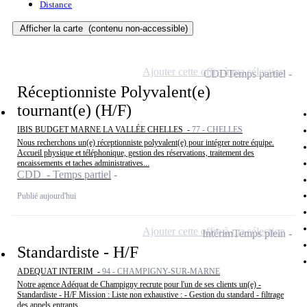
Distance
Afficher la carte
(contenu non-accessible)
Ajouter cette offre à ma sélection
CDD
Temps partiel
Réceptionniste Polyvalent(e)
tournant(e) (H/F)
IBIS BUDGET MARNE LA VALLÉE CHELLES -
77 - CHELLES
Nous recherchons un(e) réceptionniste polyvalent(e) pour intégrer notre équipe.
Accueil physique et téléphonique, gestion des réservations, traitement des
encaissements et taches administratives...
CDD - Temps partiel
Publié aujourd'hui
Ajouter cette offre à ma sélection
Intérim
Temps plein
Standardiste - H/F
ADEQUAT INTERIM -
94 - CHAMPIGNY-SUR-MARNE
Notre agence Adéquat de Champigny recrute pour l'un de ses clients un(e) -
Standardiste - H/F Mission : Liste non exhaustive : - Gestion du standard - filtrage
des appels entrants...