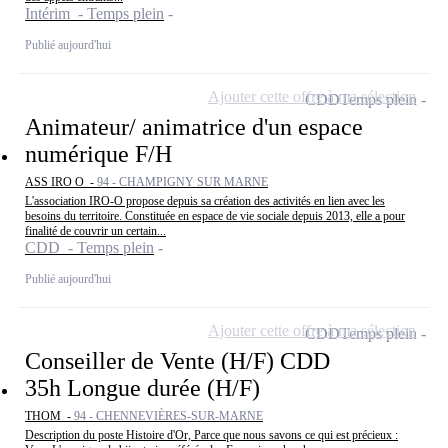
Intérim - Temps plein
Publié aujourd'hui
Ajouter cette offre à ma sélection
CDD
Temps plein
Animateur/ animatrice d'un espace
numérique F/H
ASS IRO O -
94 - CHAMPIGNY SUR MARNE
L'association IRO-O propose depuis sa création des activités en lien avec les
besoins du territoire. Constituée en espace de vie sociale depuis 2013, elle a pour
finalité de couvrir un certain...
CDD - Temps plein
Publié aujourd'hui
Ajouter cette offre à ma sélection
CDD
Temps plein
Conseiller de Vente (H/F) CDD
35h Longue durée (H/F)
THOM -
94 - CHENNEVIÈRES-SUR-MARNE
Description du poste Histoire d'Or, Parce que nous savons ce qui est précieux :