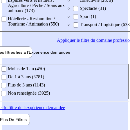
Espaces verts et naturels /
collectivité (2879)
Agriculture / Pêche / Soins aux
Spectacle (31)
animaux (173)
Sport (1)
Hôtellerie - Restauration /
Tourisme / Animation (550)
Transport / Logistique (633
Appliquer
le filtre du domaine professi
es filtres liés à l'
Expérience
demandée
ience demandée
Moins de 1 an (450)
De 1 à 3 ans (3781)
Plus de 3 ans (1143)
Non renseignée (3925)
er
le filtre de l'expérience demandée
Plus De
Filtres