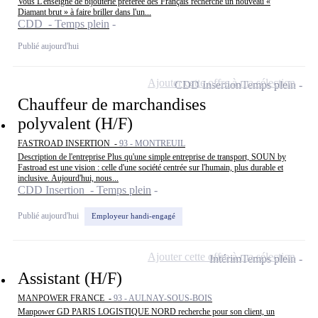
Vous L'enseigne de bijouterie préférée des Français recherche un nouveau «
Diamant brut » à faire briller dans l'un...
CDD - Temps plein
Publié aujourd'hui
Ajouter cette offre à ma sélection
CDD Insertion
Temps plein
Chauffeur de marchandises
polyvalent (H/F)
FASTROAD INSERTION -
93 - MONTREUIL
Description de l'entreprise Plus qu'une simple entreprise de transport, SOUN by
Fastroad est une vision : celle d'une société centrée sur l'humain, plus durable et
inclusive. Aujourd'hui, nous...
CDD Insertion - Temps plein
Publié aujourd'hui
Employeur handi-engagé
Ajouter cette offre à ma sélection
Intérim
Temps plein
Assistant (H/F)
MANPOWER FRANCE -
93 - AULNAY-SOUS-BOIS
Manpower GD PARIS LOGISTIQUE NORD recherche pour son client, un