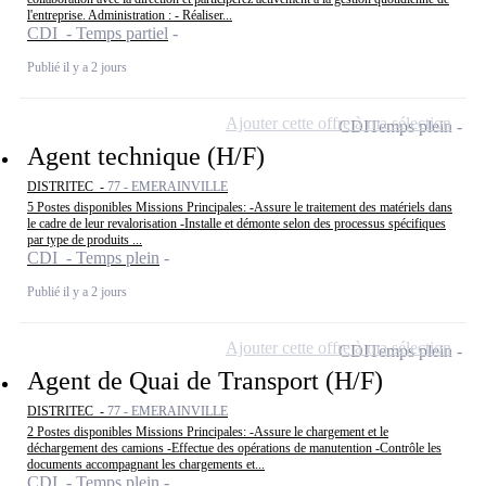
l'entreprise. Administration : - Réaliser...
CDI - Temps partiel
Publié il y a 2 jours
Ajouter cette offre à ma sélection
CDI
Temps plein
Agent technique (H/F)
DISTRITEC -
77 - EMERAINVILLE
5 Postes disponibles Missions Principales: -Assure le traitement des matériels dans
le cadre de leur revalorisation -Installe et démonte selon des processus spécifiques
par type de produits ...
CDI - Temps plein
Publié il y a 2 jours
Ajouter cette offre à ma sélection
CDI
Temps plein
Agent de Quai de Transport (H/F)
DISTRITEC -
77 - EMERAINVILLE
2 Postes disponibles Missions Principales: -Assure le chargement et le
déchargement des camions -Effectue des opérations de manutention -Contrôle les
documents accompagnant les chargements et...
CDI - Temps plein