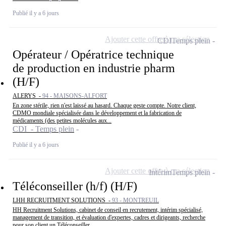
Publié il y a 6 jours
Ajouter cette offre à ma sélection
CDI
Temps plein
Opérateur / Opératrice technique
de production en industrie pharm
(H/F)
ALERYS -
94 - MAISONS-ALFORT
En zone stérile, rien n'est laissé au hasard. Chaque geste compte. Notre client,
CDMO mondiale spécialisée dans le développement et la fabrication de
médicaments (des petites molécules aux...
CDI - Temps plein
Publié il y a 6 jours
Ajouter cette offre à ma sélection
Intérim
Temps plein
Téléconseiller (h/f) (H/F)
LHH RECRUITMENT SOLUTIONS -
93 - MONTREUIL
HH Recruitment Solutions, cabinet de conseil en recrutement, intérim spécialisé,
management de transition, et évaluation d'expertes, cadres et dirigeants, recherche
pour son client un Téléconseiller...