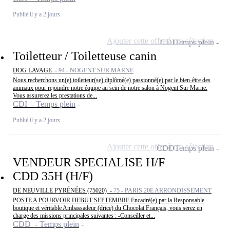
Publié il y a 2 jours
Ajouter cette offre à ma sélection
CDI
Temps plein
Toiletteur / Toiletteuse canin
DOG LAVAGE -
94 - NOGENT SUR MARNE
Nous recherchons un(e) toiletteur(se) diplômé(e) passionné(e) par le bien-être des
animaux pour rejoindre notre équipe au sein de notre salon à Nogent Sur Marne.
Vous assurerez les prestations de...
CDI - Temps plein
Publié il y a 2 jours
Ajouter cette offre à ma sélection
CDD
Temps plein
VENDEUR SPECIALISE H/F
CDD 35H (H/F)
DE NEUVILLE PYRÉNÉES (75020) -
75 - PARIS 20E ARRONDISSEMENT
POSTE A POURVOIR DEBUT SEPTEMBRE Encadré(e) par la Responsable
boutique et véritable Ambassadeur (drice) du Chocolat Français, vous serez en
charge des missions principales suivantes : -Conseiller et...
CDD - Temps plein