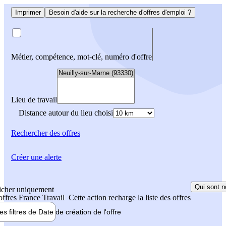
Imprimer
Besoin d'aide sur la recherche d'offres d'emploi ?
Métier, compétence, mot-clé, numéro d'offre
Lieu de travail
Distance autour du lieu choisi
Rechercher
des offres
Créer une alerte
Qui sont n
icher uniquement
 offres France Travail
Cette action recharge la liste des offres
les filtres de
Date de création
de l'offre