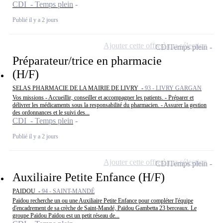
CDI - Temps plein
Publié il y a 2 jours
Ajouter cette offre à ma sélection
CDI
Temps plein
Préparateur/trice en pharmacie
(H/F)
SELAS PHARMACIE DE LA MAIRIE DE LIVRY -
93 - LIVRY GARGAN
Vos missions - Accueillir, conseiller et accompagner les patients. - Préparer et
délivrer les médicaments sous la responsabilité du pharmacien. - Assurer la gestion
des ordonnances et le suivi des...
CDI - Temps plein
Publié il y a 2 jours
Ajouter cette offre à ma sélection
CDI
Temps plein
Auxiliaire Petite Enfance (H/F)
PAIDOU -
94 - SAINT-MANDÉ
Païdou recherche un ou une Auxiliaire Petite Enfance pour compléter l'équipe
d'encadrement de sa crèche de Saint-Mandé, Païdou Gambetta 23 berceaux. Le
groupe Païdou Païdou est un petit réseau de...