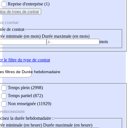
Reprise d'entreprise (1)
plus
de types de contrat
 DE CONTRAT
ée de contrat
ée minimale (en mois)
Durée maximale (en mois)
mois
er
le filtre du type de contrat
les filtres de
Durée hebdo
madaire
 hebdomadaire
Temps plein (2998)
Temps partiel (872)
Non renseignée (11929)
 HEBDOMADAIRE
cisez la durée hebdomadaire :
ée minimale (en heure)
Durée maximale (en heure)