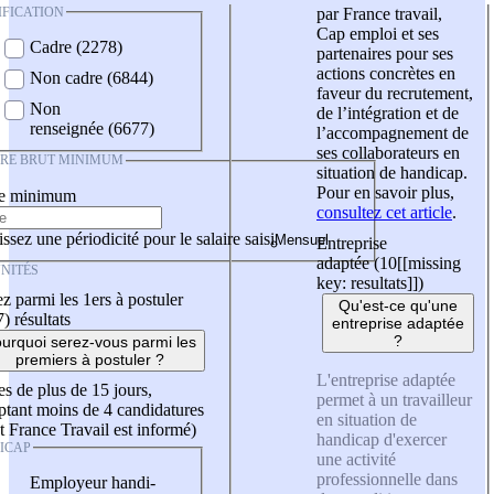
IFICATION
par France travail,
Cap emploi et ses
Cadre (2278)
partenaires pour ses
actions concrètes en
Non cadre (6844)
faveur du recrutement,
Non
de l’intégration et de
renseignée (6677)
l’accompagnement de
ses collaborateurs en
IRE BRUT MINIMUM
situation de handicap.
Pour en savoir plus,
re minimum
consultez cet article
.
ssez une périodicité pour le salaire saisi
Entreprise
adaptée (10
[[missing
NITÉS
key: resultats]]
)
z parmi les 1ers à postuler
Qu'est-ce qu'une
7)
résultats
entreprise adaptée
?
urquoi serez-vous parmi les
premiers à postuler ?
L'entreprise adaptée
es de plus de 15 jours,
permet à un travailleur
tant moins de 4 candidatures
en situation de
t France Travail est informé)
handicap d'exercer
ICAP
une activité
professionnelle dans
Employeur handi-