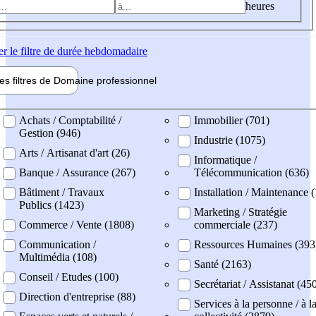
heures
er
le filtre de durée hebdomadaire
les filtres de
Domaine pro
fessionnel
ne professionel
Achats / Comptabilité /
Immobilier (701)
Gestion (946)
Industrie (1075)
Arts / Artisanat d'art (26)
Informatique /
Banque / Assurance (267)
Télécommunication (636)
Bâtiment / Travaux
Installation / Maintenance 
Publics (1423)
Marketing / Stratégie
Commerce / Vente (1808)
commerciale (237)
Communication /
Ressources Humaines (393
Multimédia (108)
Santé (2163)
Conseil / Etudes (100)
Secrétariat / Assistanat (45
Direction d'entreprise (88)
Services à la personne / à l