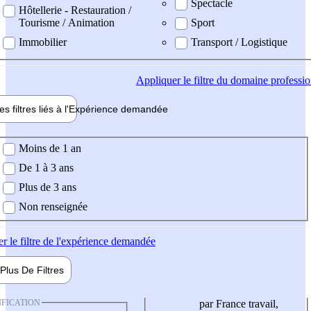
Spectacle
Hôtellerie - Restauration /
Tourisme / Animation
Sport
Immobilier
Transport / Logistique
Appliquer
le filtre du domaine professi
es filtres liés à l'
Expérience
demandée
ience demandée
Moins de 1 an
De 1 à 3 ans
Plus de 3 ans
Non renseignée
er
le filtre de l'expérience demandée
Plus De
Filtres
IFICATION
par France travail,