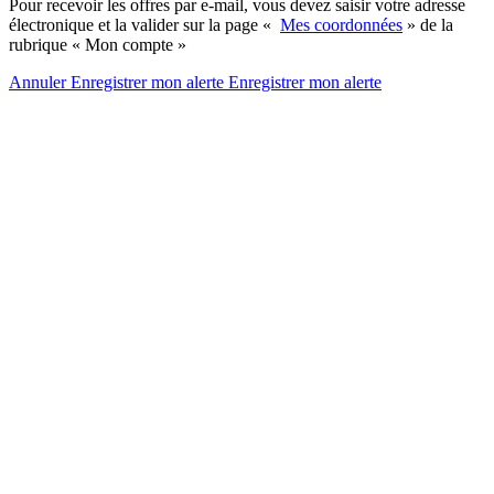
Pour recevoir les offres par e-mail, vous devez saisir votre adresse
électronique et la valider sur la page «
Mes coordonnées
» de la
rubrique « Mon compte »
Annuler
Enregistrer mon alerte
Enregistrer
mon alerte