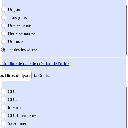
e création de l'offre
Un jour
Trois jours
Une semaine
Deux semaines
Un mois
Toutes les offres
er
le filtre de date de création de l'offre
les filtres de types de
Contrat
de contrat
CDI
CDD
Intérim
CDI Intérimaire
Saisonnier