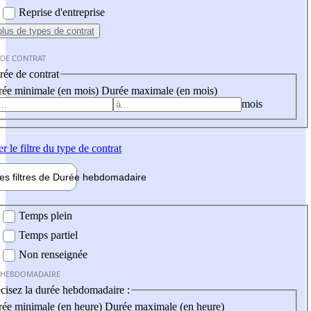
Reprise d'entreprise
plus
de types de contrat
 DE CONTRAT
ée de contrat
ée minimale (en mois)
Durée maximale (en mois)
mois
er
le filtre du type de contrat
les filtres de
Durée hebdo
madaire
 hebdomadaire
Temps plein
Temps partiel
Non renseignée
 HEBDOMADAIRE
cisez la durée hebdomadaire :
ée minimale (en heure)
Durée maximale (en heure)