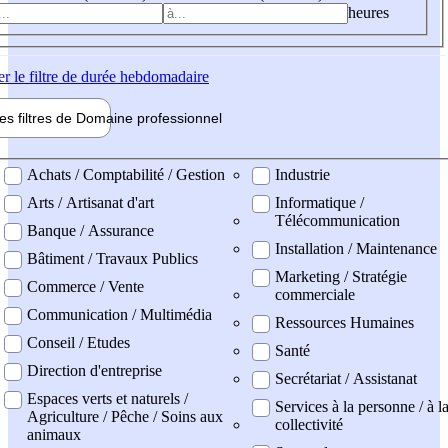
heures
er
le filtre de durée hebdomadaire
les filtres de
Domaine pro
fessionnel
ne professionel
Achats / Comptabilité / Gestion
Industrie
Arts / Artisanat d'art
Informatique /
Télécommunication
Banque / Assurance
Installation / Maintenance
Bâtiment / Travaux Publics
Marketing / Stratégie
Commerce / Vente
commerciale
Communication / Multimédia
Ressources Humaines
Conseil / Etudes
Santé
Direction d'entreprise
Secrétariat / Assistanat
Espaces verts et naturels /
Services à la personne / à l
Agriculture / Pêche / Soins aux
collectivité
animaux