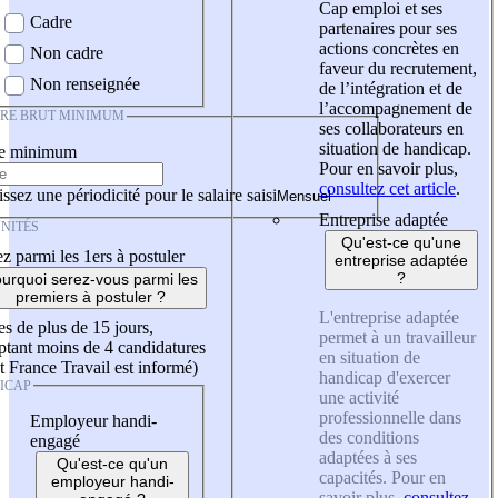
Cap emploi et ses
Cadre
partenaires pour ses
actions concrètes en
Non cadre
faveur du recrutement,
Non renseignée
de l’intégration et de
l’accompagnement de
IRE BRUT MINIMUM
ses collaborateurs en
situation de handicap.
re minimum
Pour en savoir plus,
consultez cet article
.
ssez une périodicité pour le salaire saisi
Entreprise adaptée
NITÉS
Qu'est-ce qu'une
z parmi les 1ers à postuler
entreprise adaptée
?
urquoi serez-vous parmi les
premiers à postuler ?
L'entreprise adaptée
es de plus de 15 jours,
permet à un travailleur
tant moins de 4 candidatures
en situation de
t France Travail est informé)
handicap d'exercer
ICAP
une activité
professionnelle dans
Employeur handi-
des conditions
engagé
adaptées à ses
Qu'est-ce qu'un
capacités. Pour en
employeur handi-
savoir plus,
consultez