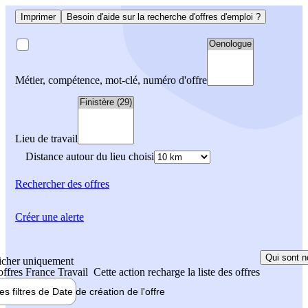
Imprimer
Besoin d'aide sur la recherche d'offres d'emploi ?
Métier, compétence, mot-clé, numéro d'offre
Lieu de travail
Distance autour du lieu choisi
Rechercher
des offres
Créer une alerte
Qui sont n
icher uniquement
 offres France Travail
Cette action recharge la liste des offres
les filtres de
Date de création
de l'offre