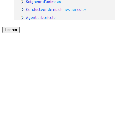
Fermer
Fermer
le détail de l'offre
/
Offre
sur
Offre précéden