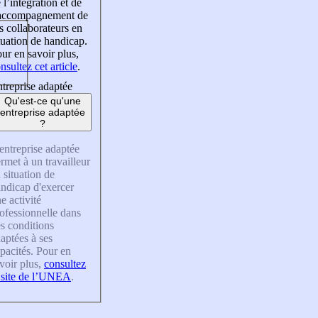
 l’intégration et de
’accompagnement de
s collaborateurs en
tuation de handicap.
ur en savoir plus,
nsultez cet article
.
treprise adaptée
Qu'est-ce qu'une
entreprise adaptée
?
entreprise adaptée
rmet à un travailleur
 situation de
ndicap d'exercer
e activité
ofessionnelle dans
s conditions
aptées à ses
pacités. Pour en
voir plus,
consultez
 site de l’UNEA
.