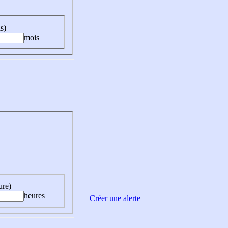
s)
mois
ure)
heures
Créer une alerte