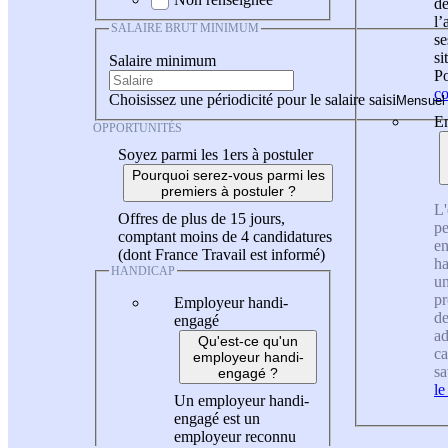
de
l
SALAIRE BRUT MINIMUM
se
si
Salaire minimum
Po
co
Choisissez une périodicité pour le salaire saisi
En
OPPORTUNITÉS
Soyez parmi les 1ers à postuler
Pourquoi serez-vous parmi les
premiers à postuler ?
L'
Offres de plus de 15 jours,
pe
comptant moins de 4 candidatures
en
(dont France Travail est informé)
ha
HANDICAP
un
pr
Employeur handi-
de
engagé
ad
Qu'est-ce qu'un
ca
employeur handi-
sa
engagé ?
le
Un employeur handi-
engagé est un
employeur reconnu