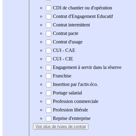
CDI de chantier ou d'opération
Contrat d'Engagement Educatif
Contrat intermittent
Contrat pacte
Contrat d'usage
CUI - CAE
CUI - CIE
Engagement à servir dans la réserve
Franchise
Insertion par l'activ.éco.
Portage salarial
Profession commerciale
Profession libérale
Reprise d'entreprise
Voir plus
de types de contrat