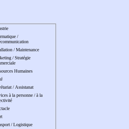
strie
rmatique /
écommunication
allation / Maintenance
eting / Stratégie
merciale
sources Humaines
té
étariat / Assistanat
ices à la personne / à la
ectivité
ctacle
rt
sport / Logistique