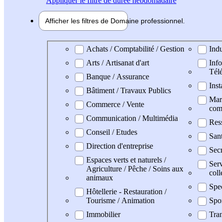
Appliquer
le filtre de durée hebdomadaire
Afficher les filtres de
Domaine pro
fessionnel
Domaine professionel
Achats / Comptabilité / Gestion
Indu
Arts / Artisanat d'art
Info
Tél
Banque / Assurance
Inst
Bâtiment / Travaux Publics
Mark
Commerce / Vente
com
Communication / Multimédia
Res
Conseil / Etudes
San
Direction d'entreprise
Secr
Espaces verts et naturels /
Serv
Agriculture / Pêche / Soins aux
coll
animaux
Spe
Hôtellerie - Restauration /
Tourisme / Animation
Spo
Immobilier
Tran