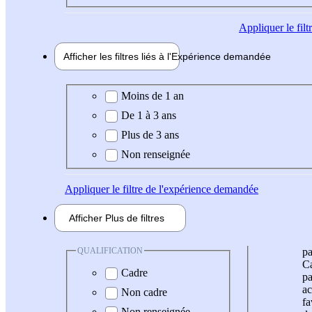
Appliquer
le fil
Afficher les filtres liés à l'
Expérience
demandée
Expérience demandée
Moins de 1 an
De 1 à 3 ans
Plus de 3 ans
Non renseignée
Appliquer
le filtre de l'expérience demandée
Afficher
Plus de
filtres
QUALIFICATION
pa
Ca
Cadre
pa
ac
Non cadre
fa
Non renseignée