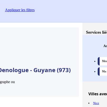
Appliquer
les filtres
Services li
Ac
Mes 
Oenologue - Guyane (973)
Ma s
hographe ou
Villes
avec
Nice