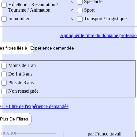
Spectacle
Hôtellerie - Restauration /
Tourisme / Animation
Sport
Immobilier
Transport / Logistique
Appliquer
le filtre du domaine professi
es filtres liés à l'
Expérience
demandée
ience demandée
Moins de 1 an
De 1 à 3 ans
Plus de 3 ans
Non renseignée
er
le filtre de l'expérience demandée
Plus De
Filtres
IFICATION
par France travail,