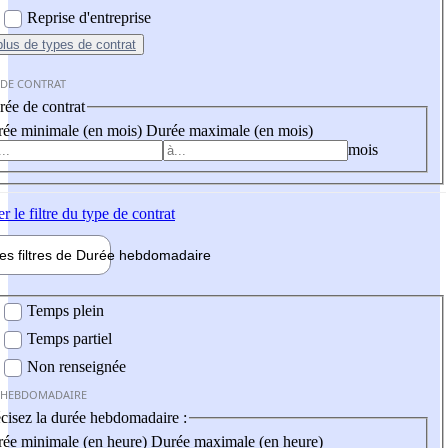
Reprise d'entreprise
plus
de types de contrat
 DE CONTRAT
ée de contrat
ée minimale (en mois)
Durée maximale (en mois)
mois
er
le filtre du type de contrat
les filtres de
Durée hebdo
madaire
 hebdomadaire
Temps plein
Temps partiel
Non renseignée
 HEBDOMADAIRE
cisez la durée hebdomadaire :
ée minimale (en heure)
Durée maximale (en heure)