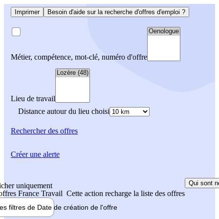
Imprimer
Besoin d'aide sur la recherche d'offres d'emploi ?
Métier, compétence, mot-clé, numéro d'offre
Lieu de travail
Distance autour du lieu choisi
Rechercher
des offres
Créer une alerte
Qui sont n
icher uniquement
 offres France Travail
Cette action recharge la liste des offres
les filtres de
Date de création
de l'offre