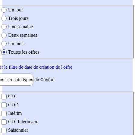
e création de l'offre
Un jour
Trois jours
Une semaine
Deux semaines
Un mois
Toutes les offres
er
le filtre de date de création de l'offre
les filtres de types de
Contrat
de contrat
CDI
CDD
Intérim
CDI Intérimaire
Saisonnier