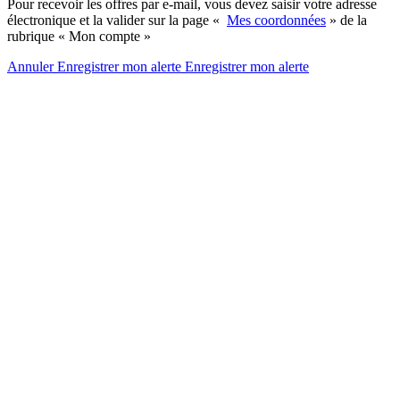
Pour recevoir les offres par e-mail, vous devez saisir votre adresse
électronique et la valider sur la page «
Mes coordonnées
» de la
rubrique « Mon compte »
Annuler
Enregistrer mon alerte
Enregistrer
mon alerte