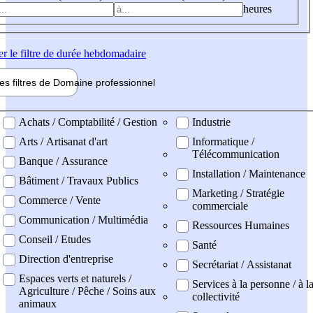
heures
er
le filtre de durée hebdomadaire
les filtres de
Domaine pro
fessionnel
ne professionel
Achats / Comptabilité / Gestion
Industrie
Arts / Artisanat d'art
Informatique /
Télécommunication
Banque / Assurance
Installation / Maintenance
Bâtiment / Travaux Publics
Marketing / Stratégie
Commerce / Vente
commerciale
Communication / Multimédia
Ressources Humaines
Conseil / Etudes
Santé
Direction d'entreprise
Secrétariat / Assistanat
Espaces verts et naturels /
Services à la personne / à l
Agriculture / Pêche / Soins aux
collectivité
animaux