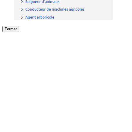
Fermer
Fermer
le détail de l'offre
/
Offre
sur
Offre précéden