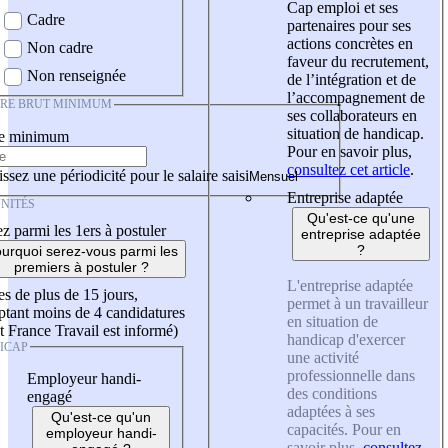
Cap emploi et ses
Cadre
partenaires pour ses
actions concrètes en
Non cadre
faveur du recrutement,
Non renseignée
de l’intégration et de
l’accompagnement de
IRE BRUT MINIMUM
ses collaborateurs en
situation de handicap.
re minimum
Pour en savoir plus,
consultez cet article
.
ssez une périodicité pour le salaire saisi
Entreprise adaptée
NITÉS
Qu'est-ce qu'une
z parmi les 1ers à postuler
entreprise adaptée
?
urquoi serez-vous parmi les
premiers à postuler ?
L'entreprise adaptée
es de plus de 15 jours,
permet à un travailleur
tant moins de 4 candidatures
en situation de
t France Travail est informé)
handicap d'exercer
ICAP
une activité
professionnelle dans
Employeur handi-
des conditions
engagé
adaptées à ses
Qu'est-ce qu'un
capacités. Pour en
employeur handi-
savoir plus,
consultez