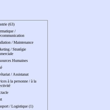
strie (63)
rmatique /
écommunication
allation / Maintenance
eting / Stratégie
merciale
sources Humaines
té
étariat / Assistanat
ices à la personne / à la
ectivité
ctacle
rt
sport / Logistique (1)