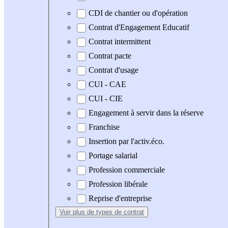
CDI de chantier ou d'opération
Contrat d'Engagement Educatif
Contrat intermittent
Contrat pacte
Contrat d'usage
CUI - CAE
CUI - CIE
Engagement à servir dans la réserve
Franchise
Insertion par l'activ.éco.
Portage salarial
Profession commerciale
Profession libérale
Reprise d'entreprise
Voir plus
de types de contrat