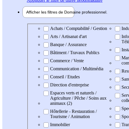
Appliquer
le filtre de durée hebdomadaire
Afficher les filtres de
Domaine pro
fessionnel
Domaine professionel
Achats / Comptabilité / Gestion
Indu
Arts / Artisanat d'art
Info
Tél
Banque / Assurance
Inst
Bâtiment / Travaux Publics
Mark
Commerce / Vente
com
Communication / Multimédia
Res
Conseil / Etudes
San
Direction d'entreprise
Secr
Espaces verts et naturels /
Serv
Agriculture / Pêche / Soins aux
coll
animaux (2)
Spe
Hôtellerie - Restauration /
Tourisme / Animation
Spo
Immobilier
Tran