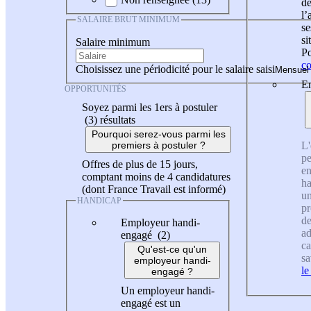
de
l
SALAIRE BRUT MINIMUM
se
si
Salaire minimum
Po
co
Choisissez une périodicité pour le salaire saisi
En
OPPORTUNITÉS
Soyez parmi les 1ers à postuler
(3)
résultats
Pourquoi serez-vous parmi les
L'
premiers à postuler ?
pe
Offres de plus de 15 jours,
en
comptant moins de 4 candidatures
ha
(dont France Travail est informé)
un
HANDICAP
pr
de
Employeur handi-
ad
engagé (2)
ca
Qu'est-ce qu'un
sa
employeur handi-
le
engagé ?
Un employeur handi-
engagé est un