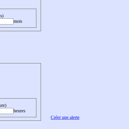
s)
mois
ure)
heures
Créer une alerte