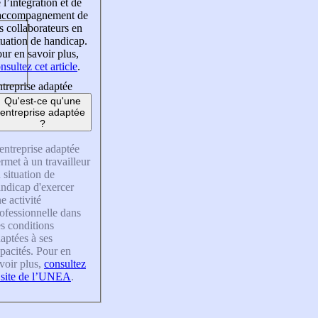
 l’intégration et de
’accompagnement de
s collaborateurs en
tuation de handicap.
ur en savoir plus,
nsultez cet article
.
treprise adaptée
Qu'est-ce qu'une
entreprise adaptée
?
entreprise adaptée
rmet à un travailleur
 situation de
ndicap d'exercer
e activité
ofessionnelle dans
s conditions
aptées à ses
pacités. Pour en
voir plus,
consultez
 site de l’UNEA
.