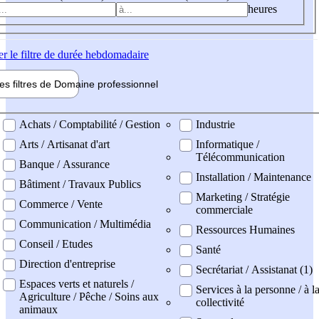
heures
er
le filtre de durée hebdomadaire
les filtres de
Domaine pro
fessionnel
ne professionel
Achats / Comptabilité / Gestion
Industrie
Arts / Artisanat d'art
Informatique /
Télécommunication
Banque / Assurance
Installation / Maintenance
Bâtiment / Travaux Publics
Marketing / Stratégie
Commerce / Vente
commerciale
Communication / Multimédia
Ressources Humaines
Conseil / Etudes
Santé
Direction d'entreprise
Secrétariat / Assistanat (1)
Espaces verts et naturels /
Services à la personne / à l
Agriculture / Pêche / Soins aux
collectivité
animaux