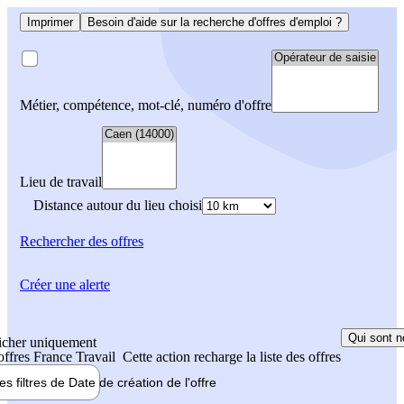
Imprimer
Besoin d'aide sur la recherche d'offres d'emploi ?
Métier, compétence, mot-clé, numéro d'offre
Lieu de travail
Distance autour du lieu choisi
Rechercher
des offres
Créer une alerte
Qui sont n
icher uniquement
 offres France Travail
Cette action recharge la liste des offres
les filtres de
Date de création
de l'offre