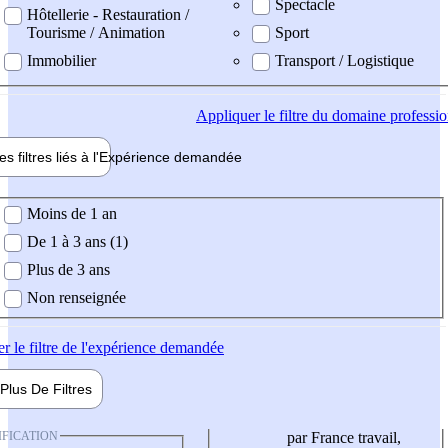
Spectacle
Hôtellerie - Restauration /
Tourisme / Animation
Sport
Immobilier
Transport / Logistique
Appliquer
le filtre du domaine professi
es filtres liés à l'
Expérience
demandée
ience demandée
Moins de 1 an
De 1 à 3 ans (1)
Plus de 3 ans
Non renseignée
er
le filtre de l'expérience demandée
Plus De
Filtres
IFICATION
par France travail,