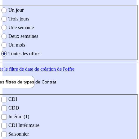
e création de l'offre
Un jour
Trois jours
Une semaine
Deux semaines
Un mois
Toutes les offres
er
le filtre de date de création de l'offre
les filtres de types de
Contrat
de contrat
CDI
CDD
Intérim (1)
CDI Intérimaire
Saisonnier