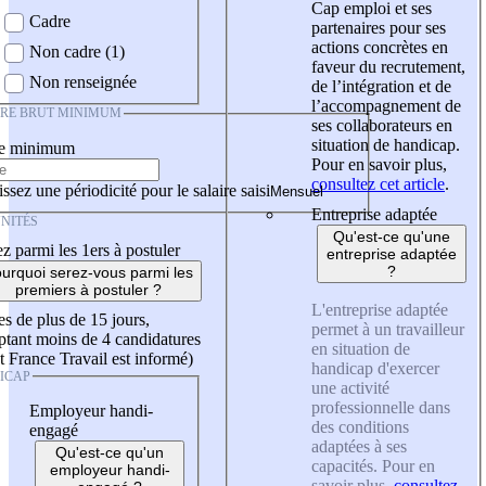
Cap emploi et ses
Cadre
partenaires pour ses
actions concrètes en
Non cadre (1)
faveur du recrutement,
Non renseignée
de l’intégration et de
l’accompagnement de
IRE BRUT MINIMUM
ses collaborateurs en
situation de handicap.
re minimum
Pour en savoir plus,
consultez cet article
.
ssez une périodicité pour le salaire saisi
Entreprise adaptée
NITÉS
Qu'est-ce qu'une
z parmi les 1ers à postuler
entreprise adaptée
?
urquoi serez-vous parmi les
premiers à postuler ?
L'entreprise adaptée
es de plus de 15 jours,
permet à un travailleur
tant moins de 4 candidatures
en situation de
t France Travail est informé)
handicap d'exercer
ICAP
une activité
professionnelle dans
Employeur handi-
des conditions
engagé
adaptées à ses
Qu'est-ce qu'un
capacités. Pour en
employeur handi-
savoir plus,
consultez