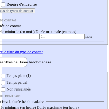
Reprise d'entreprise
plus
de types de contrat
 DE CONTRAT
ée de contrat
ée minimale (en mois)
Durée maximale (en mois)
mois
er
le filtre du type de contrat
les filtres de
Durée hebdo
madaire
 hebdomadaire
Temps plein (1)
Temps partiel
Non renseignée
 HEBDOMADAIRE
cisez la durée hebdomadaire :
ée minimale (en heure)
Durée maximale (en heure)