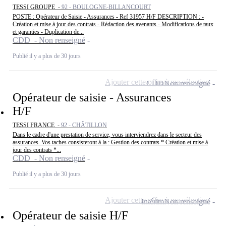
TESSI GROUPE -
92 - BOULOGNE-BILLANCOURT
POSTE : Opérateur de Saisie - Assurances - Ref 31957 H/F DESCRIPTION : -
Création et mise à jour des contrats - Rédaction des avenants - Modifications de taux
et garanties - Duplication de...
CDD - Non renseigné
Publié il y a plus de 30 jours
Ajouter cette offre à ma sélection
CDD
Non renseigné
Opérateur de saisie - Assurances
H/F
TESSI FRANCE -
92 - CHÂTILLON
Dans le cadre d'une prestation de service, vous interviendrez dans le secteur des
assurances. Vos taches consisteront à la : Gestion des contrats * Création et mise à
jour des contrats *...
CDD - Non renseigné
Publié il y a plus de 30 jours
Ajouter cette offre à ma sélection
Intérim
Non renseigné
Opérateur de saisie H/F