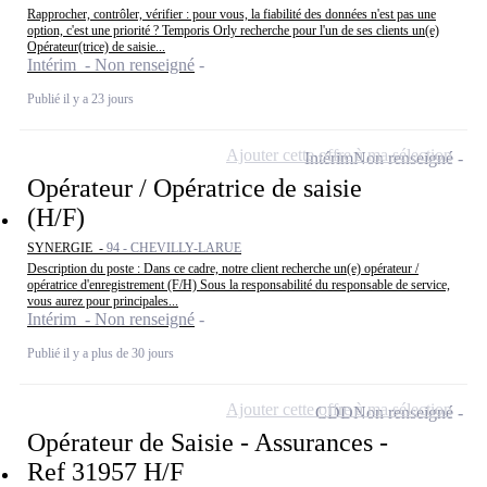
Rapprocher, contrôler, vérifier : pour vous, la fiabilité des données n'est pas une
option, c'est une priorité ? Temporis Orly recherche pour l'un de ses clients un(e)
Opérateur(trice) de saisie...
Intérim - Non renseigné
Publié il y a 23 jours
Ajouter cette offre à ma sélection
Intérim
Non renseigné
Opérateur / Opératrice de saisie
(H/F)
SYNERGIE -
94 - CHEVILLY-LARUE
Description du poste : Dans ce cadre, notre client recherche un(e) opérateur /
opératrice d'enregistrement (F/H) Sous la responsabilité du responsable de service,
vous aurez pour principales...
Intérim - Non renseigné
Publié il y a plus de 30 jours
Ajouter cette offre à ma sélection
CDD
Non renseigné
Opérateur de Saisie - Assurances -
Ref 31957 H/F