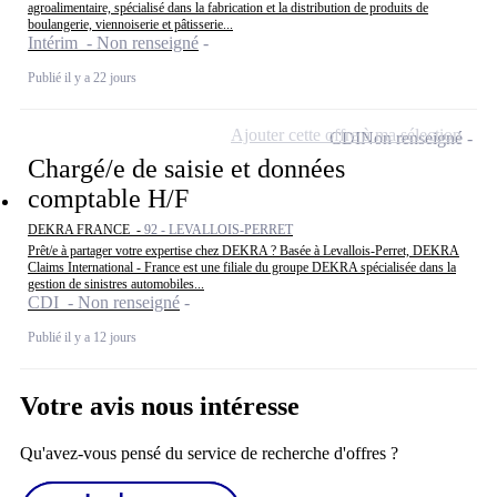
agroalimentaire, spécialisé dans la fabrication et la distribution de produits de
boulangerie, viennoiserie et pâtisserie...
Intérim - Non renseigné
Publié il y a 22 jours
Ajouter cette offre à ma sélection
CDI
Non renseigné
Chargé/e de saisie et données
comptable H/F
DEKRA FRANCE -
92 - LEVALLOIS-PERRET
Prêt/e à partager votre expertise chez DEKRA ? Basée à Levallois-Perret, DEKRA
Claims International - France est une filiale du groupe DEKRA spécialisée dans la
gestion de sinistres automobiles...
CDI - Non renseigné
Publié il y a 12 jours
Votre avis nous intéresse
Qu'avez-vous pensé du service de recherche d'offres ?