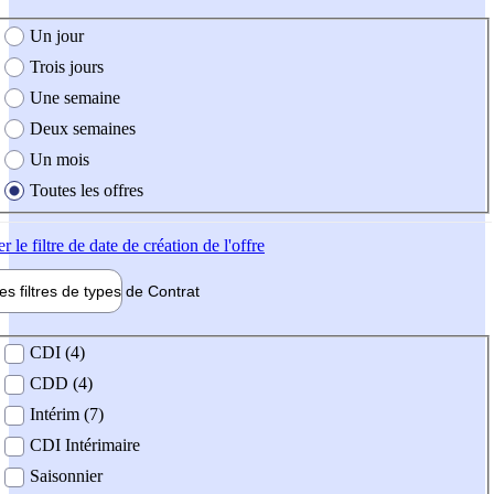
e création de l'offre
Un jour
Trois jours
Une semaine
Deux semaines
Un mois
Toutes les offres
er
le filtre de date de création de l'offre
les filtres de types de
Contrat
de contrat
CDI (4)
CDD (4)
Intérim (7)
CDI Intérimaire
Saisonnier