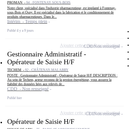
PROMAN -
94 - FONTENAY-SOUS-BOIS
Notre client, spécialisé dans l'industrie pharmaceutique, est implanté à Fontenay-
sous-Bois et Osny. Il est spécialisé dans la fabrication et le conditionnement de
produits pharmaceutiques. Dans le...
Intérim - Temps plein
Publié il y a 9 jours
Ajouter cette offre à ma sélection
CDD
Non renseigné
Gestionnaire Administratif -
Opérateur de Saisie H/F
TECHEM -
92 - CHÂTENAY-MALABRY
POSTE : Gestionnaire Administratif - Opérateur de Saisie H/F DESCRIPTION :
Au sein de Techem, acteur reconnu de la gestion énergétique, vous assurez la
fiabilité des données liées aux relevés de...
CDD - Non renseigné
Publié hier
Ajouter cette offre à ma sélection
CDI
Non renseigné
Opérateur de Saisie H/F