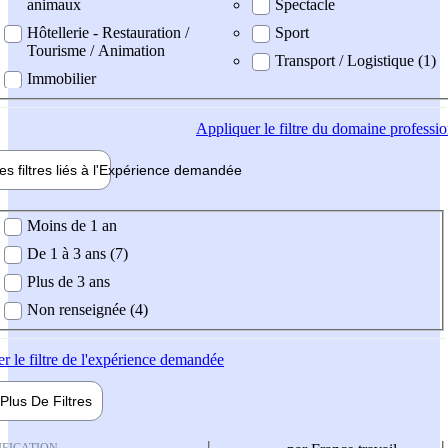
animaux
Spectacle
Hôtellerie - Restauration /
Sport
Tourisme / Animation
Transport / Logistique (1)
Immobilier
Appliquer
le filtre du domaine professi
es filtres liés à l'
Expérience
demandée
ience demandée
Moins de 1 an
De 1 à 3 ans (7)
Plus de 3 ans
Non renseignée (4)
er
le filtre de l'expérience demandée
Plus De
Filtres