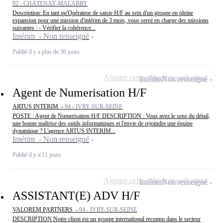
92 - CHÂTENAY-MALABRY
Description: En tant qu'Opérateur de saisie H/F au sein d'un groupe en pleine
expansion pour une mission d'intérim de 3 mois, vous serez en charge des missions
suivantes : - Vérifier la cohérence...
Intérim - Non renseigné
Publié il y a plus de 30 jours
Ajouter cette offre à ma sélection
Intérim
Non renseigné
Agent de Numerisation H/F
ARTUS INTERIM -
94 - IVRY-SUR-SEINE
POSTE : Agent de Numerisation H/F DESCRIPTION : Vous avez le sens du détail,
une bonne maîtrise des outils informatiques et l'envie de rejoindre une équipe
dynamique ? L'agence ARTUS INTERIM...
Intérim - Non renseigné
Publié il y a 11 jours
Ajouter cette offre à ma sélection
Intérim
Non renseigné
ASSISTANT(E) ADV H/F
VALOREM PARTNERS -
94 - IVRY-SUR-SEINE
DESCRIPTION Notre client est un groupe international reconnu dans le secteur