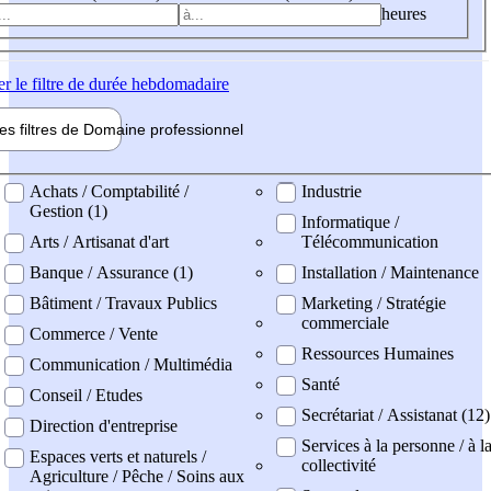
heures
er
le filtre de durée hebdomadaire
les filtres de
Domaine pro
fessionnel
ne professionel
Achats / Comptabilité /
Industrie
Gestion (1)
Informatique /
Arts / Artisanat d'art
Télécommunication
Banque / Assurance (1)
Installation / Maintenance
Bâtiment / Travaux Publics
Marketing / Stratégie
commerciale
Commerce / Vente
Ressources Humaines
Communication / Multimédia
Santé
Conseil / Etudes
Secrétariat / Assistanat (12)
Direction d'entreprise
Services à la personne / à l
Espaces verts et naturels /
collectivité
Agriculture / Pêche / Soins aux