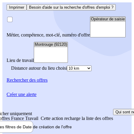
Imprimer
Besoin d'aide sur la recherche d'offres d'emploi ?
Métier, compétence, mot-clé, numéro d'offre
Lieu de travail
Distance autour du lieu choisi
Rechercher
des offres
Créer une alerte
Qui sont n
icher uniquement
 offres France Travail
Cette action recharge la liste des offres
les filtres de
Date de création
de l'offre