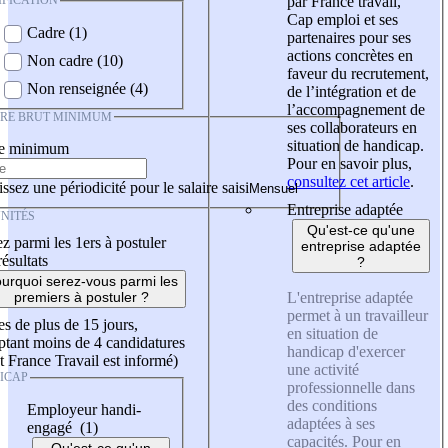
IFICATION
par France travail,
Cap emploi et ses
Cadre (1)
partenaires pour ses
actions concrètes en
Non cadre (10)
faveur du recrutement,
Non renseignée (4)
de l’intégration et de
l’accompagnement de
IRE BRUT MINIMUM
ses collaborateurs en
situation de handicap.
re minimum
Pour en savoir plus,
consultez cet article
.
ssez une périodicité pour le salaire saisi
Entreprise adaptée
NITÉS
Qu'est-ce qu'une
z parmi les 1ers à postuler
entreprise adaptée
résultats
?
urquoi serez-vous parmi les
L'entreprise adaptée
premiers à postuler ?
permet à un travailleur
es de plus de 15 jours,
en situation de
tant moins de 4 candidatures
handicap d'exercer
t France Travail est informé)
une activité
ICAP
professionnelle dans
des conditions
Employeur handi-
adaptées à ses
engagé (1)
capacités. Pour en
Qu'est-ce qu'un