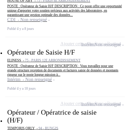
HOUSE OF ABY -
75 - PARIS 8E ARRONDISSEMENT
POSTE : Opérateur de Saisie H/F DESCRIPTION : Ce poste offre une opportunité
unique d'apporter votre soutien précieux aux activités des laboratoires, en
garantissant une gestion optimale des données...
CDI - Non renseigné
Publié il y a 8 jours
Ajouter cette offre à ma sélection
Intérim
Non renseigné
Opérateur de Saisie H/F
ELINESS -
75 - PARIS 12E ARRONDISSEMENT
POSTE : Opérateur de Saisie H/F DESCRIPTION : Vous travaillez pour une
grande structure reception de documents et factures saisie de données et montants
rigueur sur le poste longue mission à...
Intérim - Non renseigné
Publié il y a 18 jours
Ajouter cette offre à ma sélection
Intérim
Non renseigné
Opérateur / Opératrice de saisie
(H/F)
TEMPORIS ORLY -
94 - RUNGIS