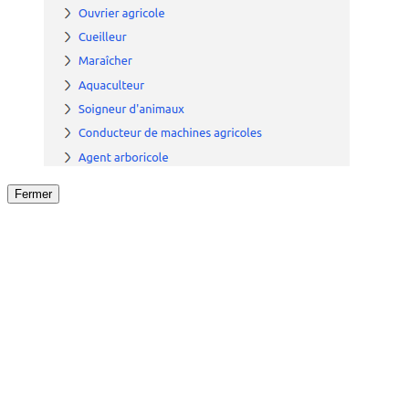
Fermer
Fermer
le détail de l'offre
/
Offre
sur
Offre précéden