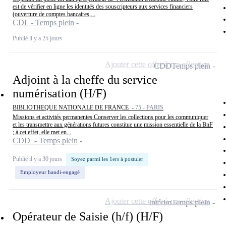
est de vérifier en ligne les identités des souscripteurs aux services financiers
(ouverture de comptes bancaires,...
CDI - Temps plein
Publié il y a 25 jours
Ajouter cette offre à ma sélection
CDD
Temps plein
Adjoint à la cheffe du service
numérisation (H/F)
BIBLIOTHEQUE NATIONALE DE FRANCE -
75 - PARIS
Missions et activités permanentes Conserver les collections pour les communiquer
et les transmettre aux générations futures constitue une mission essentielle de la BnF
; à cet effet, elle met en...
CDD - Temps plein
Publié il y a 30 jours
Soyez parmi les 1ers à postuler
Employeur handi-engagé
Ajouter cette offre à ma sélection
Intérim
Temps plein
Opérateur de Saisie (h/f) (H/F)