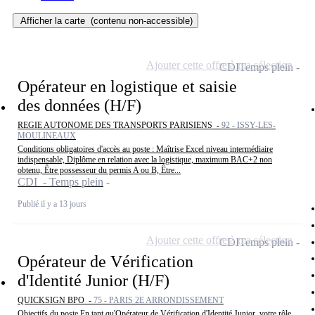
Afficher la carte
(contenu non-accessible)
Ajouter cette offre à ma sélection
CDI
Temps plein
Opérateur en logistique et saisie
des données (H/F)
REGIE AUTONOME DES TRANSPORTS PARISIENS -
92 - ISSY-LES-
MOULINEAUX
Conditions obligatoires d'accès au poste : Maîtrise Excel niveau intermédiaire
indispensable, Diplôme en relation avec la logistique, maximum BAC+2 non
obtenu, Être possesseur du permis A ou B, Être...
CDI - Temps plein
Publié il y a 13 jours
Ajouter cette offre à ma sélection
CDI
Temps plein
Opérateur de Vérification
d'Identité Junior (H/F)
QUICKSIGN BPO -
75 - PARIS 2E ARRONDISSEMENT
Objectifs du poste En tant qu'Opérateur de Vérification d'Identité Junior, votre rôle