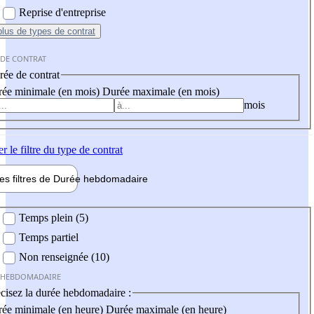
Reprise d'entreprise
plus
de types de contrat
 DE CONTRAT
ée de contrat
ée minimale (en mois)
Durée maximale (en mois)
mois
er
le filtre du type de contrat
les filtres de
Durée hebdo
madaire
 hebdomadaire
Temps plein (5)
Temps partiel
Non renseignée (10)
 HEBDOMADAIRE
cisez la durée hebdomadaire :
ée minimale (en heure)
Durée maximale (en heure)