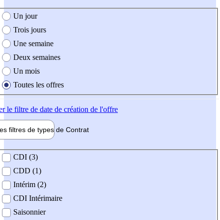
e création de l'offre
Un jour
Trois jours
Une semaine
Deux semaines
Un mois
Toutes les offres
er
le filtre de date de création de l'offre
les filtres de types de
Contrat
de contrat
CDI (3)
CDD (1)
Intérim (2)
CDI Intérimaire
Saisonnier