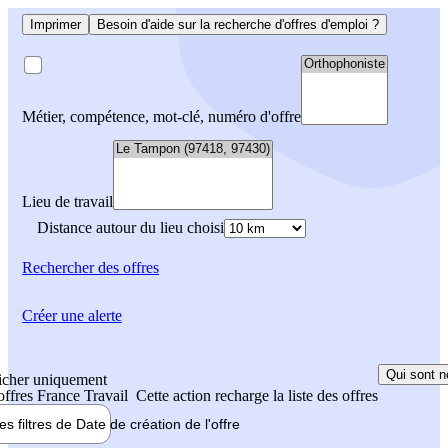
Imprimer
Besoin d'aide sur la recherche d'offres d'emploi ?
Métier, compétence, mot-clé, numéro d'offre
Lieu de travail
Distance autour du lieu choisi
Rechercher
des offres
Créer une alerte
Qui sont n
icher uniquement
 offres France Travail
Cette action recharge la liste des offres
les filtres de
Date de création
de l'offre