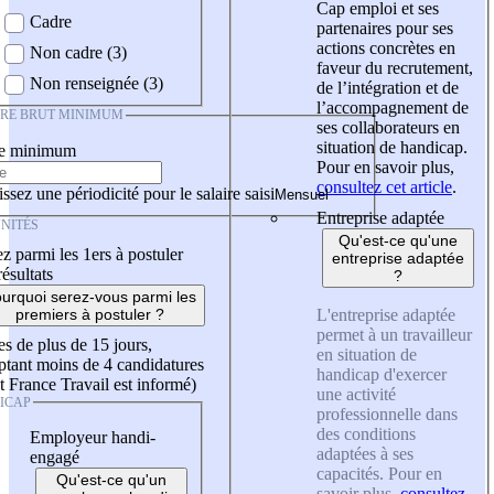
Cap emploi et ses
Cadre
partenaires pour ses
actions concrètes en
Non cadre (3)
faveur du recrutement,
Non renseignée (3)
de l’intégration et de
l’accompagnement de
IRE BRUT MINIMUM
ses collaborateurs en
situation de handicap.
re minimum
Pour en savoir plus,
consultez cet article
.
ssez une périodicité pour le salaire saisi
Entreprise adaptée
NITÉS
Qu'est-ce qu'une
z parmi les 1ers à postuler
entreprise adaptée
résultats
?
urquoi serez-vous parmi les
L'entreprise adaptée
premiers à postuler ?
permet à un travailleur
es de plus de 15 jours,
en situation de
tant moins de 4 candidatures
handicap d'exercer
t France Travail est informé)
une activité
ICAP
professionnelle dans
des conditions
Employeur handi-
adaptées à ses
engagé
capacités. Pour en
Qu'est-ce qu'un
savoir plus,
consultez