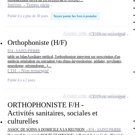
Remplacement prévu du 26/10/2026 au 07/03/2027...
Intérim - Temps plein
Publié il y a plus de 30 jours
Soyez parmi les 1ers à postuler
Ajouter cette offre à ma sélection
CDI
Non renseigné
Orthophoniste (H/F)
974 - SAINT-PIERRE
tablir un bilanAuxiliaire médical, l'orthophoniste intervient sur prescription d'un
médecin généraliste ou spécialiste (oto-rhino-laryngologiste, pédiatre, psychiatre,
neurologue, gérontologue...)....
CDI - Non renseigné
Publié il y a 2 jours
Ajouter cette offre à ma sélection
CDI
Non renseigné
ORTHOPHONISTE F/H -
Activités sanitaires, sociales et
culturelles
ASSOC DE SOINS A DOMICILE A LA REUNION -
974 - SAINT-PIERRE