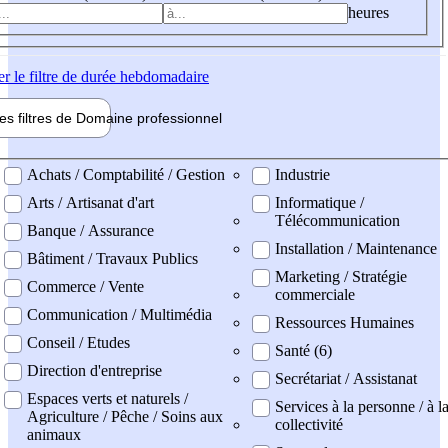
heures
er
le filtre de durée hebdomadaire
les filtres de
Domaine pro
fessionnel
ne professionel
Achats / Comptabilité / Gestion
Industrie
Arts / Artisanat d'art
Informatique /
Télécommunication
Banque / Assurance
Installation / Maintenance
Bâtiment / Travaux Publics
Marketing / Stratégie
Commerce / Vente
commerciale
Communication / Multimédia
Ressources Humaines
Conseil / Etudes
Santé (6)
Direction d'entreprise
Secrétariat / Assistanat
Espaces verts et naturels /
Services à la personne / à l
Agriculture / Pêche / Soins aux
collectivité
animaux