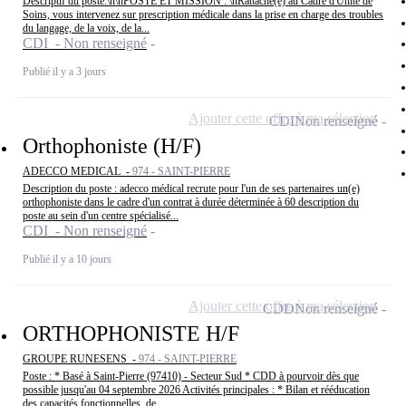
Descriptif du poste:\n\nPOSTE ET MISSION : \nRattaché(e) au Cadre d'Unité de
Soins, vous intervenez sur prescription médicale dans la prise en charge des troubles
du langage, de la voix, de la...
CDI - Non renseigné
Publié il y a 3 jours
Ajouter cette offre à ma sélection
CDI
Non renseigné
Orthophoniste (H/F)
ADECCO MEDICAL -
974 - SAINT-PIERRE
Description du poste : adecco médical recrute pour l'un de ses partenaires un(e)
orthophoniste dans le cadre d'un contrat à durée déterminée à 60 description du
poste au sein d'un centre spécialisé...
CDI - Non renseigné
Publié il y a 10 jours
Ajouter cette offre à ma sélection
CDD
Non renseigné
ORTHOPHONISTE H/F
GROUPE RUNESENS -
974 - SAINT-PIERRE
Poste : * Basé à Saint-Pierre (97410) - Secteur Sud * CDD à pourvoir dès que
possible jusqu'au 04 septembre 2026 Activités principales : * Bilan et rééducation
des capacités fonctionnelles, de...