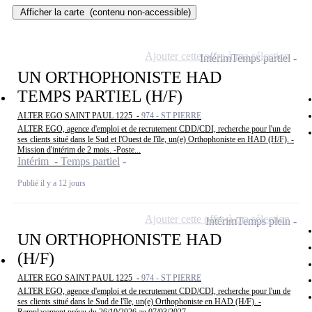
Afficher la carte
(contenu non-accessible)
Ajouter cette offre à ma sélection
Intérim
Temps partiel
UN ORTHOPHONISTE HAD
TEMPS PARTIEL (H/F)
ALTER EGO SAINT PAUL 1225 -
974 - ST PIERRE
ALTER EGO, agence d'emploi et de recrutement CDD/CDI, recherche pour l'un de
ses clients situé dans le Sud et l'Ouest de l'île, un(e) Orthophoniste en HAD (H/F). -
Mission d'intérim de 2 mois. -Poste...
Intérim - Temps partiel
Publié il y a 12 jours
Ajouter cette offre à ma sélection
Intérim
Temps plein
UN ORTHOPHONISTE HAD
(H/F)
ALTER EGO SAINT PAUL 1225 -
974 - ST PIERRE
ALTER EGO, agence d'emploi et de recrutement CDD/CDI, recherche pour l'un de
ses clients situé dans le Sud de l'île, un(e) Orthophoniste en HAD (H/F). -