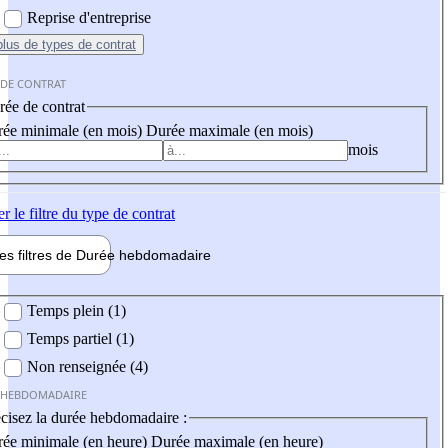
Reprise d'entreprise
plus
de types de contrat
 DE CONTRAT
ée de contrat
ée minimale (en mois)
Durée maximale (en mois)
mois
er
le filtre du type de contrat
les filtres de
Durée hebdo
madaire
 hebdomadaire
Temps plein (1)
Temps partiel (1)
Non renseignée (4)
 HEBDOMADAIRE
cisez la durée hebdomadaire :
ée minimale (en heure)
Durée maximale (en heure)