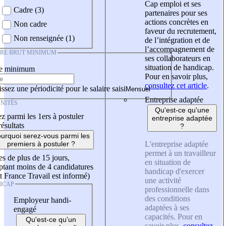
Cap emploi et ses
Cadre (3)
partenaires pour ses
actions concrètes en
Non cadre
faveur du recrutement,
Non renseignée (1)
de l’intégration et de
l’accompagnement de
IRE BRUT MINIMUM
ses collaborateurs en
situation de handicap.
re minimum
Pour en savoir plus,
consultez cet article
.
ssez une périodicité pour le salaire saisi
Entreprise adaptée
NITÉS
Qu'est-ce qu'une
z parmi les 1ers à postuler
entreprise adaptée
résultats
?
urquoi serez-vous parmi les
L'entreprise adaptée
premiers à postuler ?
permet à un travailleur
es de plus de 15 jours,
en situation de
tant moins de 4 candidatures
handicap d'exercer
t France Travail est informé)
une activité
ICAP
professionnelle dans
des conditions
Employeur handi-
adaptées à ses
engagé
capacités. Pour en
Qu'est-ce qu'un
savoir plus,
consultez