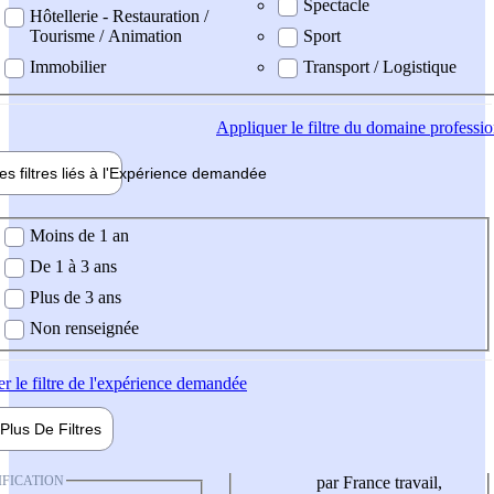
Spectacle
Hôtellerie - Restauration /
Tourisme / Animation
Sport
Immobilier
Transport / Logistique
Appliquer
le filtre du domaine professi
es filtres liés à l'
Expérience
demandée
ience demandée
Moins de 1 an
De 1 à 3 ans
Plus de 3 ans
Non renseignée
er
le filtre de l'expérience demandée
Plus De
Filtres
IFICATION
par France travail,