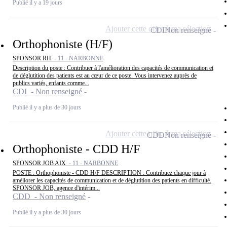
Publié il y a 19 jours
Ajouter cette offre à ma sélection
CDI
Non renseigné
Orthophoniste (H/F)
SPONSOR RH -
11 - NARBONNE
Description du poste : Contribuer à l'amélioration des capacités de communication et
de déglutition des patients est au cœur de ce poste. Vous intervenez auprès de
publics variés, enfants comme...
CDI - Non renseigné
Publié il y a plus de 30 jours
Ajouter cette offre à ma sélection
CDD
Non renseigné
Orthophoniste - CDD H/F
SPONSOR JOB AIX -
11 - NARBONNE
POSTE : Orthophoniste - CDD H/F DESCRIPTION : Contribuez chaque jour à
améliorer les capacités de communication et de déglutition des patients en difficulté.
SPONSOR JOB, agence d'intérim...
CDD - Non renseigné
Publié il y a plus de 30 jours