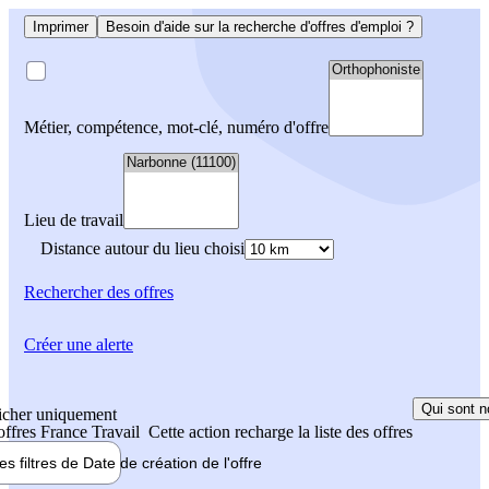
Imprimer
Besoin d'aide sur la recherche d'offres d'emploi ?
Métier, compétence, mot-clé, numéro d'offre
Lieu de travail
Distance autour du lieu choisi
Rechercher
des offres
Créer une alerte
Qui sont n
icher uniquement
 offres France Travail
Cette action recharge la liste des offres
les filtres de
Date de création
de l'offre