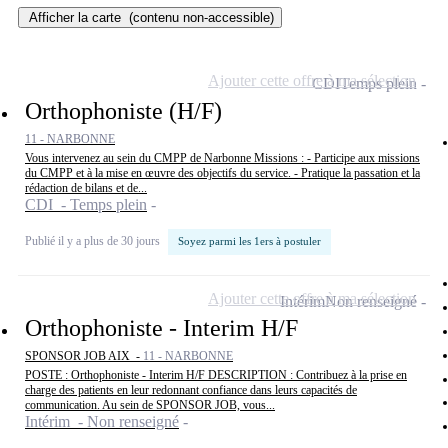
Afficher la carte
(contenu non-accessible)
Ajouter cette offre à ma sélection
CDI
Temps plein
Orthophoniste (H/F)
11 - NARBONNE
Vous intervenez au sein du CMPP de Narbonne Missions : - Participe aux missions
du CMPP et à la mise en œuvre des objectifs du service. - Pratique la passation et la
rédaction de bilans et de...
CDI - Temps plein
Publié il y a plus de 30 jours
Soyez parmi les 1ers à postuler
Ajouter cette offre à ma sélection
Intérim
Non renseigné
Orthophoniste - Interim H/F
SPONSOR JOB AIX -
11 - NARBONNE
POSTE : Orthophoniste - Interim H/F DESCRIPTION : Contribuez à la prise en
charge des patients en leur redonnant confiance dans leurs capacités de
communication. Au sein de SPONSOR JOB, vous...
Intérim - Non renseigné