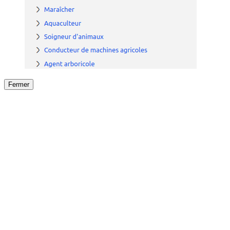
Fermer
Fermer
le détail de l'offre
/
Offre
sur
Offre précéden