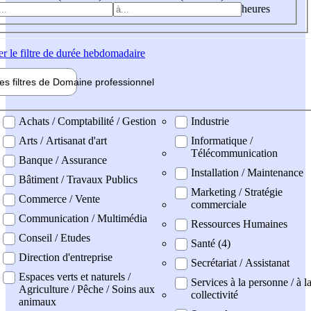
heures
er
le filtre de durée hebdomadaire
les filtres de
Domaine pro
fessionnel
ne professionel
Achats / Comptabilité / Gestion
Industrie
Arts / Artisanat d'art
Informatique /
Télécommunication
Banque / Assurance
Installation / Maintenance
Bâtiment / Travaux Publics
Marketing / Stratégie
Commerce / Vente
commerciale
Communication / Multimédia
Ressources Humaines
Conseil / Etudes
Santé (4)
Direction d'entreprise
Secrétariat / Assistanat
Espaces verts et naturels /
Services à la personne / à l
Agriculture / Pêche / Soins aux
collectivité
animaux