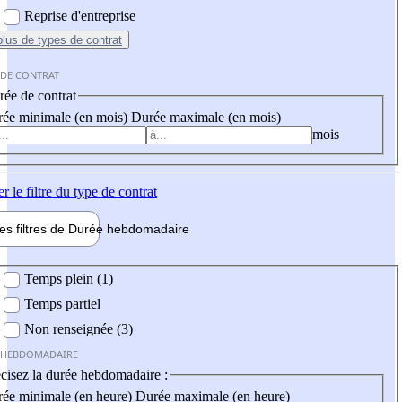
Reprise d'entreprise
plus
de types de contrat
 DE CONTRAT
ée de contrat
ée minimale (en mois)
Durée maximale (en mois)
mois
er
le filtre du type de contrat
les filtres de
Durée hebdo
madaire
 hebdomadaire
Temps plein (1)
Temps partiel
Non renseignée (3)
 HEBDOMADAIRE
cisez la durée hebdomadaire :
ée minimale (en heure)
Durée maximale (en heure)