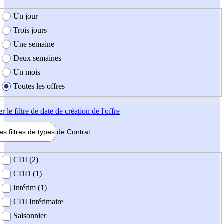
e création de l'offre
Un jour
Trois jours
Une semaine
Deux semaines
Un mois
Toutes les offres
er
le filtre de date de création de l'offre
les filtres de types de
Contrat
de contrat
CDI (2)
CDD (1)
Intérim (1)
CDI Intérimaire
Saisonnier