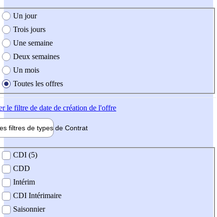
e création de l'offre
Un jour
Trois jours
Une semaine
Deux semaines
Un mois
Toutes les offres
er
le filtre de date de création de l'offre
les filtres de types de
Contrat
de contrat
CDI (5)
CDD
Intérim
CDI Intérimaire
Saisonnier