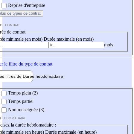
Reprise d'entreprise
plus
de types de contrat
 DE CONTRAT
ée de contrat
ée minimale (en mois)
Durée maximale (en mois)
mois
er
le filtre du type de contrat
les filtres de
Durée hebdo
madaire
 hebdomadaire
Temps plein (2)
Temps partiel
Non renseignée (3)
 HEBDOMADAIRE
cisez la durée hebdomadaire :
ée minimale (en heure)
Durée maximale (en heure)