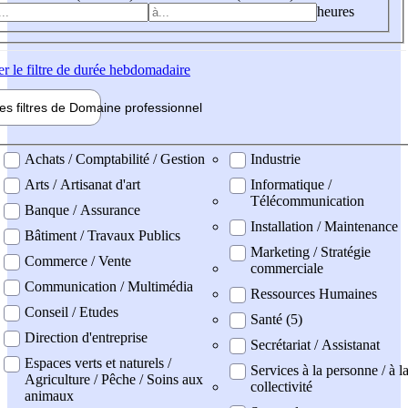
heures
er
le filtre de durée hebdomadaire
les filtres de
Domaine pro
fessionnel
ne professionel
Achats / Comptabilité / Gestion
Industrie
Arts / Artisanat d'art
Informatique /
Télécommunication
Banque / Assurance
Installation / Maintenance
Bâtiment / Travaux Publics
Marketing / Stratégie
Commerce / Vente
commerciale
Communication / Multimédia
Ressources Humaines
Conseil / Etudes
Santé (5)
Direction d'entreprise
Secrétariat / Assistanat
Espaces verts et naturels /
Services à la personne / à l
Agriculture / Pêche / Soins aux
collectivité
animaux