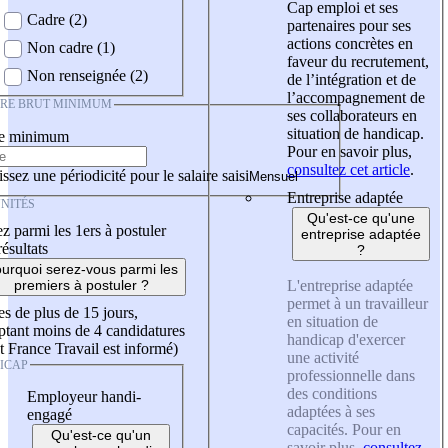
Cap emploi et ses
Cadre (2)
partenaires pour ses
actions concrètes en
Non cadre (1)
faveur du recrutement,
Non renseignée (2)
de l’intégration et de
l’accompagnement de
IRE BRUT MINIMUM
ses collaborateurs en
situation de handicap.
re minimum
Pour en savoir plus,
consultez cet article
.
ssez une périodicité pour le salaire saisi
Entreprise adaptée
NITÉS
Qu'est-ce qu'une
z parmi les 1ers à postuler
entreprise adaptée
résultats
?
urquoi serez-vous parmi les
L'entreprise adaptée
premiers à postuler ?
permet à un travailleur
es de plus de 15 jours,
en situation de
tant moins de 4 candidatures
handicap d'exercer
t France Travail est informé)
une activité
ICAP
professionnelle dans
des conditions
Employeur handi-
adaptées à ses
engagé
capacités. Pour en
Qu'est-ce qu'un
savoir plus,
consultez