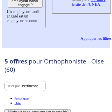
employeur handi-
le site de l’UNEA
.
engagé ?
Un employeur handi-
engagé est un
employeur reconnu
Appliquer
les filtres
5 offres
pour Orthophoniste - Oise
(60)
Trier par
Pertinence
Pertinence
Date
Afficher la carte
(contenu non-accessible)