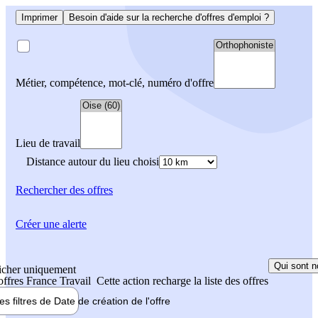
Imprimer
Besoin d'aide sur la recherche d'offres d'emploi ?
Métier, compétence, mot-clé, numéro d'offre
Lieu de travail
Distance autour du lieu choisi
Rechercher
des offres
Créer une alerte
Qui sont n
icher uniquement
 offres France Travail
Cette action recharge la liste des offres
les filtres de
Date de création
de l'offre