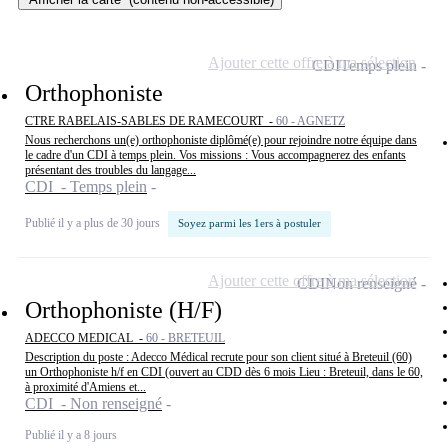
Ajouter cette offre à ma sélection
CDI
Temps plein
Orthophoniste
CTRE RABELAIS-SABLES DE RAMECOURT -
60 - AGNETZ
Nous recherchons un(e) orthophoniste diplômé(e) pour rejoindre notre équipe dans
le cadre d'un CDI à temps plein. Vos missions : Vous accompagnerez des enfants
présentant des troubles du langage...
CDI - Temps plein
Publié il y a plus de 30 jours
Soyez parmi les 1ers à postuler
Ajouter cette offre à ma sélection
CDI
Non renseigné
Orthophoniste (H/F)
ADECCO MEDICAL -
60 - BRETEUIL
Description du poste : Adecco Médical recrute pour son client situé à Breteuil (60)
un Orthophoniste h/f en CDI (ouvert au CDD dès 6 mois Lieu : Breteuil, dans le 60,
à proximité d'Amiens et...
CDI - Non renseigné
Publié il y a 8 jours