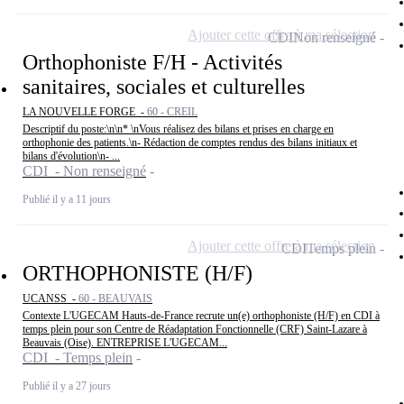
Ajouter cette offre à ma sélection
CDI
Non renseigné
Orthophoniste F/H - Activités
sanitaires, sociales et culturelles
LA NOUVELLE FORGE -
60 - CREIL
Descriptif du poste:\n\n* \nVous réalisez des bilans et prises en charge en
orthophonie des patients.\n- Rédaction de comptes rendus des bilans initiaux et
bilans d'évolution\n- ...
CDI - Non renseigné
Publié il y a 11 jours
Ajouter cette offre à ma sélection
CDI
Temps plein
ORTHOPHONISTE (H/F)
UCANSS -
60 - BEAUVAIS
Contexte L'UGECAM Hauts-de-France recrute un(e) orthophoniste (H/F) en CDI à
temps plein pour son Centre de Réadaptation Fonctionnelle (CRF) Saint-Lazare à
Beauvais (Oise). ENTREPRISE L'UGECAM...
CDI - Temps plein
Publié il y a 27 jours