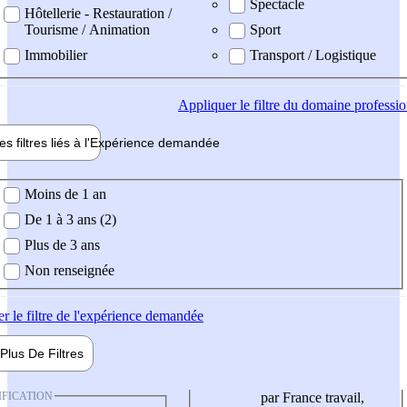
Spectacle
Hôtellerie - Restauration /
Tourisme / Animation
Sport
Immobilier
Transport / Logistique
Appliquer
le filtre du domaine professi
es filtres liés à l'
Expérience
demandée
ience demandée
Moins de 1 an
De 1 à 3 ans (2)
Plus de 3 ans
Non renseignée
er
le filtre de l'expérience demandée
Plus De
Filtres
IFICATION
par France travail,