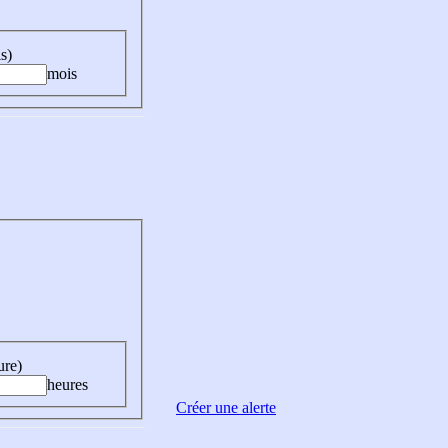
s)
mois
ure)
heures
Créer une alerte