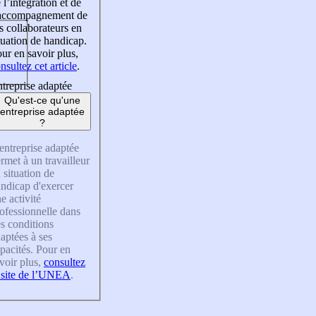
 l’intégration et de
’accompagnement de
s collaborateurs en
tuation de handicap.
ur en savoir plus,
nsultez cet article
.
treprise adaptée
Qu'est-ce qu'une
entreprise adaptée
?
entreprise adaptée
rmet à un travailleur
 situation de
ndicap d'exercer
e activité
ofessionnelle dans
s conditions
aptées à ses
pacités. Pour en
voir plus,
consultez
 site de l’UNEA
.