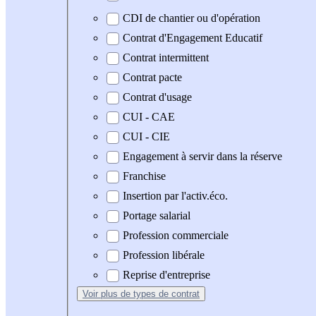
CDI de chantier ou d'opération
Contrat d'Engagement Educatif
Contrat intermittent
Contrat pacte
Contrat d'usage
CUI - CAE
CUI - CIE
Engagement à servir dans la réserve
Franchise
Insertion par l'activ.éco.
Portage salarial
Profession commerciale
Profession libérale
Reprise d'entreprise
Voir plus
de types de contrat