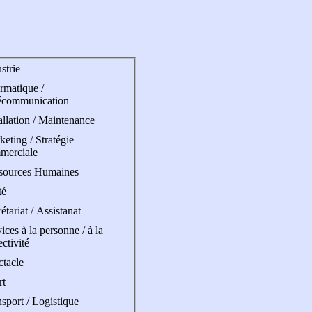
strie
rmatique /
écommunication
allation / Maintenance
eting / Stratégie
merciale
sources Humaines
té
étariat / Assistanat
ices à la personne / à la
ectivité
ctacle
rt
sport / Logistique