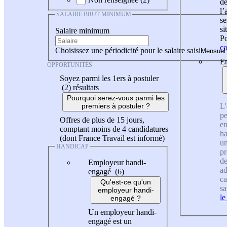
de
l
SALAIRE BRUT MINIMUM
se
si
Salaire minimum
Po
co
Choisissez une périodicité pour le salaire saisi
En
OPPORTUNITÉS
Soyez parmi les 1ers à postuler
(2)
résultats
Pourquoi serez-vous parmi les
L'
premiers à postuler ?
pe
Offres de plus de 15 jours,
en
comptant moins de 4 candidatures
ha
(dont France Travail est informé)
un
HANDICAP
pr
de
Employeur handi-
ad
engagé (6)
ca
Qu'est-ce qu'un
sa
employeur handi-
le
engagé ?
Un employeur handi-
engagé est un