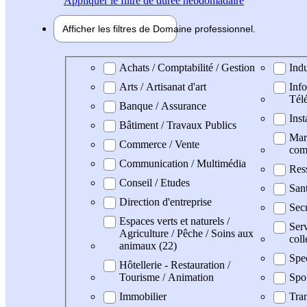
Appliquer
le filtre de durée hebdomadaire
Afficher les filtres de
Domaine pro
fessionnel
Domaine professionel
Achats / Comptabilité / Gestion
Indu
Arts / Artisanat d'art
Info
Tél
Banque / Assurance
Inst
Bâtiment / Travaux Publics
Mark
Commerce / Vente
com
Communication / Multimédia
Res
Conseil / Etudes
San
Direction d'entreprise
Secr
Espaces verts et naturels /
Serv
Agriculture / Pêche / Soins aux
coll
animaux (22)
Spe
Hôtellerie - Restauration /
Tourisme / Animation
Spo
Immobilier
Tran