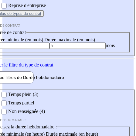
Reprise d'entreprise
plus
de types de contrat
 DE CONTRAT
ée de contrat
ée minimale (en mois)
Durée maximale (en mois)
mois
er
le filtre du type de contrat
les filtres de
Durée hebdo
madaire
 hebdomadaire
Temps plein (3)
Temps partiel
Non renseignée (4)
 HEBDOMADAIRE
cisez la durée hebdomadaire :
ée minimale (en heure)
Durée maximale (en heure)