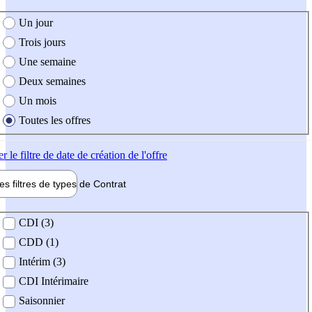
e création de l'offre
Un jour
Trois jours
Une semaine
Deux semaines
Un mois
Toutes les offres
er
le filtre de date de création de l'offre
les filtres de types de
Contrat
de contrat
CDI (3)
CDD (1)
Intérim (3)
CDI Intérimaire
Saisonnier