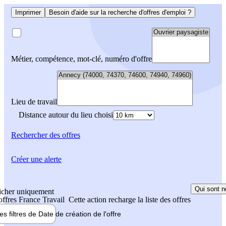
Imprimer
Besoin d'aide sur la recherche d'offres d'emploi ?
Métier, compétence, mot-clé, numéro d'offre
Lieu de travail
Distance autour du lieu choisi
Rechercher
des offres
Créer une alerte
Qui sont n
icher uniquement
 offres France Travail
Cette action recharge la liste des offres
les filtres de
Date de création
de l'offre