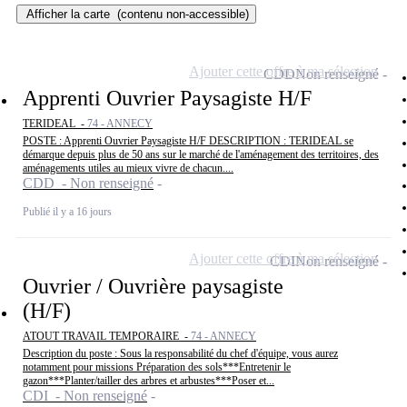
Afficher la carte
(contenu non-accessible)
Ajouter cette offre à ma sélection
CDD
Non renseigné
Apprenti Ouvrier Paysagiste H/F
TERIDEAL -
74 - ANNECY
POSTE : Apprenti Ouvrier Paysagiste H/F DESCRIPTION : TERIDEAL se
démarque depuis plus de 50 ans sur le marché de l'aménagement des territoires, des
aménagements utiles au mieux vivre de chacun....
CDD - Non renseigné
Publié il y a 16 jours
Ajouter cette offre à ma sélection
CDI
Non renseigné
Ouvrier / Ouvrière paysagiste
(H/F)
ATOUT TRAVAIL TEMPORAIRE -
74 - ANNECY
Description du poste : Sous la responsabilité du chef d'équipe, vous aurez
notamment pour missions Préparation des sols***Entretenir le
gazon***Planter/tailler des arbres et arbustes***Poser et...
CDI - Non renseigné