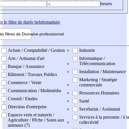
heures
er
le filtre de durée hebdomadaire
les filtres de
Domaine pro
fessionnel
ne professionel
Achats / Comptabilité / Gestion
Industrie
Arts / Artisanat d'art
Informatique /
Télécommunication
Banque / Assurance
Installation / Maintenance
Bâtiment / Travaux Publics
Marketing / Stratégie
Commerce / Vente
commerciale
Communication / Multimédia
Ressources Humaines
Conseil / Etudes
Santé
Direction d'entreprise
Secrétariat / Assistanat
Espaces verts et naturels /
Services à la personne / à l
Agriculture / Pêche / Soins aux
collectivité
animaux (7)