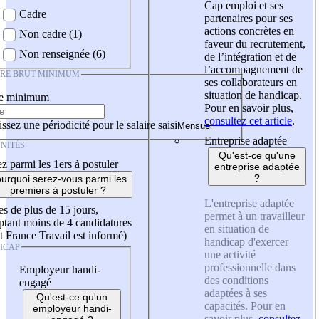
Cap emploi et ses
Cadre
partenaires pour ses
actions concrètes en
Non cadre (1)
faveur du recrutement,
Non renseignée (6)
de l’intégration et de
l’accompagnement de
IRE BRUT MINIMUM
ses collaborateurs en
situation de handicap.
re minimum
Pour en savoir plus,
consultez cet article
.
ssez une périodicité pour le salaire saisi
Entreprise adaptée
NITÉS
Qu'est-ce qu'une
z parmi les 1ers à postuler
entreprise adaptée
?
urquoi serez-vous parmi les
premiers à postuler ?
L'entreprise adaptée
es de plus de 15 jours,
permet à un travailleur
tant moins de 4 candidatures
en situation de
t France Travail est informé)
handicap d'exercer
ICAP
une activité
professionnelle dans
Employeur handi-
des conditions
engagé
adaptées à ses
Qu'est-ce qu'un
capacités. Pour en
employeur handi-
savoir plus,
consultez