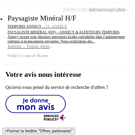
Ajouter cette offre à ma sélection
Intérim
Temps plein
Paysagiste Minéral H/F
TEMPORIS ANNECY -
74 - ANNECY
PAYSAGISTE MINÉRAL (H/F) – ANNECY & ALENTOURS TEMPORIS
Annecy recrute pour plusieurs entreprises locales spécialisées dans l’aménagement
extérieur et la maçonnerie paysagère. Nous recherchons des...
Intérim - Temps plein
Publié il y a plus de 30 jours
Votre avis nous intéresse
Qu'avez-vous pensé du service de recherche d'offres ?
×
Fermer la fenêtre "Offres partenaires"