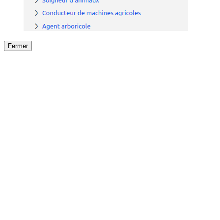
Fermer
Fermer
le détail de l'offre
/
Offre
sur
Offre précéden