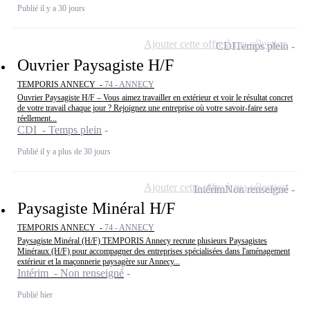
Publié il y a 30 jours
Ajouter cette offre à ma sélection
CDI
Temps plein
Ouvrier Paysagiste H/F
TEMPORIS ANNECY -
74 - ANNECY
Ouvrier Paysagiste H/F – Vous aimez travailler en extérieur et voir le résultat concret
de votre travail chaque jour ? Rejoignez une entreprise où votre savoir-faire sera
réellement...
CDI - Temps plein
Publié il y a plus de 30 jours
Ajouter cette offre à ma sélection
Intérim
Non renseigné
Paysagiste Minéral H/F
TEMPORIS ANNECY -
74 - ANNECY
Paysagiste Minéral (H/F) TEMPORIS Annecy recrute plusieurs Paysagistes
Minéraux (H/F) pour accompagner des entreprises spécialisées dans l'aménagement
extérieur et la maçonnerie paysagère sur Annecy...
Intérim - Non renseigné
Publié hier