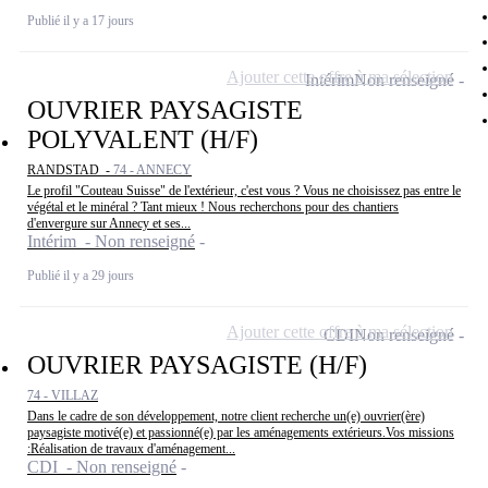
Publié il y a 17 jours
Ajouter cette offre à ma sélection
Intérim
Non renseigné
OUVRIER PAYSAGISTE
POLYVALENT (H/F)
RANDSTAD -
74 - ANNECY
Le profil "Couteau Suisse" de l'extérieur, c'est vous ? Vous ne choisissez pas entre le
végétal et le minéral ? Tant mieux ! Nous recherchons pour des chantiers
d'envergure sur Annecy et ses...
Intérim - Non renseigné
Publié il y a 29 jours
Ajouter cette offre à ma sélection
CDI
Non renseigné
OUVRIER PAYSAGISTE (H/F)
74 - VILLAZ
Dans le cadre de son développement, notre client recherche un(e) ouvrier(ère)
paysagiste motivé(e) et passionné(e) par les aménagements extérieurs.Vos missions
:Réalisation de travaux d'aménagement...
CDI - Non renseigné