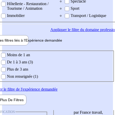
Spectacle
Hôtellerie - Restauration /
Tourisme / Animation
Sport
Immobilier
Transport / Logistique
Appliquer
le filtre du domaine professi
es filtres liés à l'
Expérience
demandée
ience demandée
Moins de 1 an
De 1 à 3 ans (3)
Plus de 3 ans
Non renseignée (1)
er
le filtre de l'expérience demandée
Plus De
Filtres
IFICATION
par France travail,