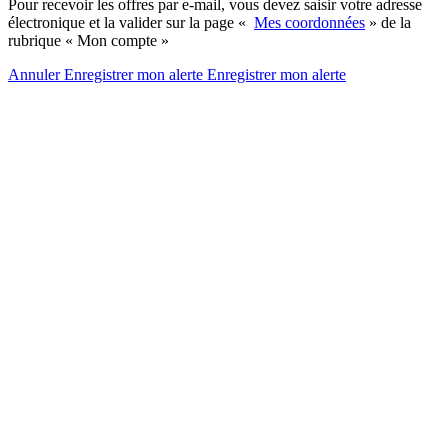
Pour recevoir les offres par e-mail, vous devez saisir votre adresse
électronique et la valider sur la page «
Mes coordonnées
» de la
rubrique « Mon compte »
Annuler
Enregistrer mon alerte
Enregistrer
mon alerte