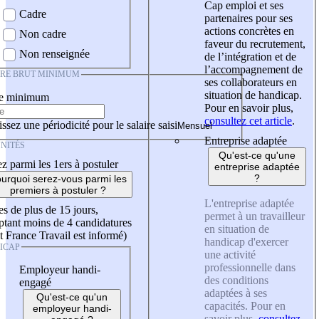
Cap emploi et ses
Cadre
partenaires pour ses
actions concrètes en
Non cadre
faveur du recrutement,
Non renseignée
de l’intégration et de
l’accompagnement de
IRE BRUT MINIMUM
ses collaborateurs en
situation de handicap.
re minimum
Pour en savoir plus,
consultez cet article
.
ssez une périodicité pour le salaire saisi
Entreprise adaptée
NITÉS
Qu'est-ce qu'une
z parmi les 1ers à postuler
entreprise adaptée
?
urquoi serez-vous parmi les
premiers à postuler ?
L'entreprise adaptée
es de plus de 15 jours,
permet à un travailleur
tant moins de 4 candidatures
en situation de
t France Travail est informé)
handicap d'exercer
ICAP
une activité
professionnelle dans
Employeur handi-
des conditions
engagé
adaptées à ses
Qu'est-ce qu'un
capacités. Pour en
employeur handi-
savoir plus,
consultez