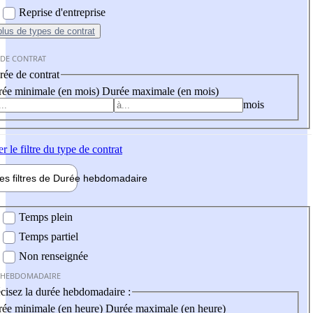
Reprise d'entreprise
plus
de types de contrat
 DE CONTRAT
ée de contrat
ée minimale (en mois)
Durée maximale (en mois)
mois
er
le filtre du type de contrat
les filtres de
Durée hebdo
madaire
 hebdomadaire
Temps plein
Temps partiel
Non renseignée
 HEBDOMADAIRE
cisez la durée hebdomadaire :
ée minimale (en heure)
Durée maximale (en heure)