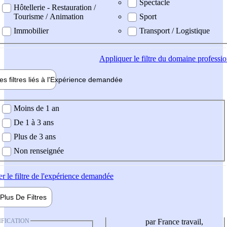
Spectacle
Hôtellerie - Restauration /
Tourisme / Animation
Sport
Immobilier
Transport / Logistique
Appliquer
le filtre du domaine professi
es filtres liés à l'
Expérience
demandée
ience demandée
Moins de 1 an
De 1 à 3 ans
Plus de 3 ans
Non renseignée
er
le filtre de l'expérience demandée
Plus De
Filtres
IFICATION
par France travail,