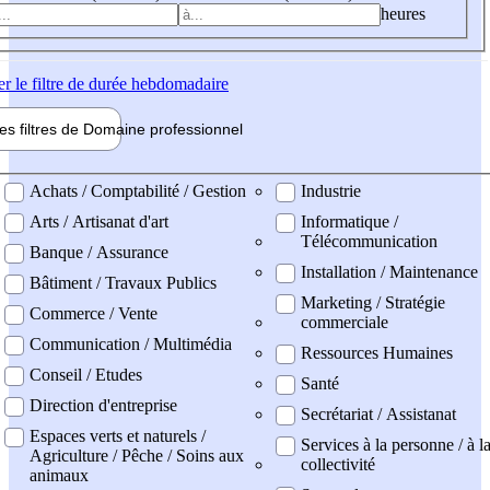
heures
er
le filtre de durée hebdomadaire
les filtres de
Domaine pro
fessionnel
ne professionel
Achats / Comptabilité / Gestion
Industrie
Arts / Artisanat d'art
Informatique /
Télécommunication
Banque / Assurance
Installation / Maintenance
Bâtiment / Travaux Publics
Marketing / Stratégie
Commerce / Vente
commerciale
Communication / Multimédia
Ressources Humaines
Conseil / Etudes
Santé
Direction d'entreprise
Secrétariat / Assistanat
Espaces verts et naturels /
Services à la personne / à l
Agriculture / Pêche / Soins aux
collectivité
animaux