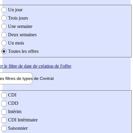
e création de l'offre
Un jour
Trois jours
Une semaine
Deux semaines
Un mois
Toutes les offres
er
le filtre de date de création de l'offre
les filtres de types de
Contrat
de contrat
CDI
CDD
Intérim
CDI Intérimaire
Saisonnier