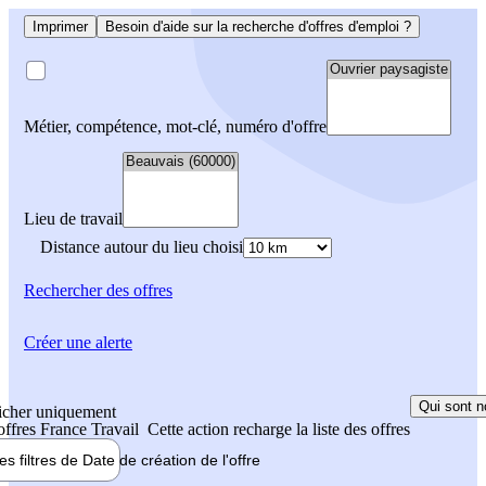
Imprimer
Besoin d'aide sur la recherche d'offres d'emploi ?
Métier, compétence, mot-clé, numéro d'offre
Lieu de travail
Distance autour du lieu choisi
Rechercher
des offres
Créer une alerte
Qui sont n
icher uniquement
 offres France Travail
Cette action recharge la liste des offres
les filtres de
Date de création
de l'offre