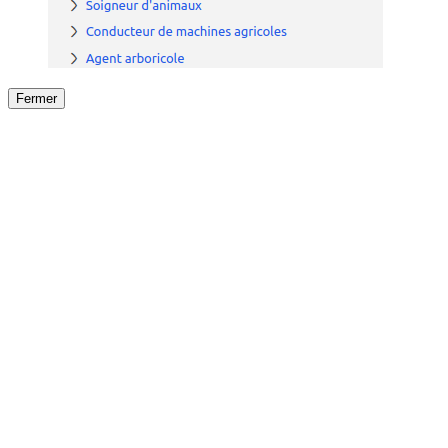
Fermer
Fermer
le détail de l'offre
/
Offre
sur
Offre précéden