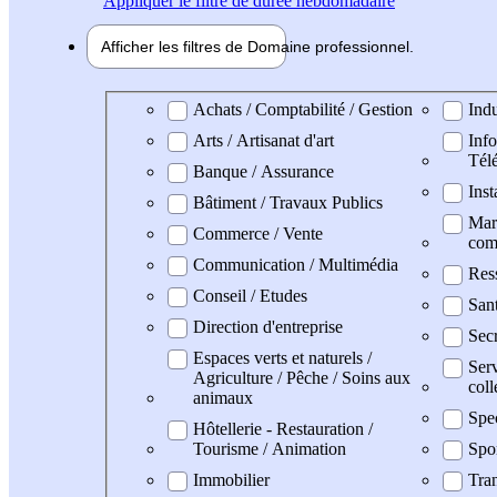
Appliquer
le filtre de durée hebdomadaire
Afficher les filtres de
Domaine pro
fessionnel
Domaine professionel
Achats / Comptabilité / Gestion
Indu
Arts / Artisanat d'art
Info
Tél
Banque / Assurance
Inst
Bâtiment / Travaux Publics
Mark
Commerce / Vente
com
Communication / Multimédia
Res
Conseil / Etudes
San
Direction d'entreprise
Secr
Espaces verts et naturels /
Serv
Agriculture / Pêche / Soins aux
coll
animaux
Spe
Hôtellerie - Restauration /
Tourisme / Animation
Spo
Immobilier
Tran