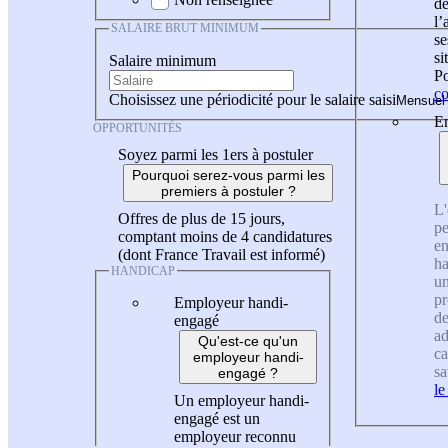
de
l
SALAIRE BRUT MINIMUM
se
si
Salaire minimum
Po
co
Choisissez une périodicité pour le salaire saisi
En
OPPORTUNITÉS
Soyez parmi les 1ers à postuler
Pourquoi serez-vous parmi les
premiers à postuler ?
L'
Offres de plus de 15 jours,
pe
comptant moins de 4 candidatures
en
(dont France Travail est informé)
ha
HANDICAP
un
pr
Employeur handi-
de
engagé
ad
Qu'est-ce qu'un
ca
employeur handi-
sa
engagé ?
le
Un employeur handi-
engagé est un
employeur reconnu