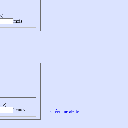
s)
mois
ure)
heures
Créer une alerte