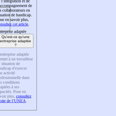
 l’intégration et de
’accompagnement de
s collaborateurs en
tuation de handicap.
ur en savoir plus,
nsultez cet article
.
treprise adaptée
Qu'est-ce qu'une
entreprise adaptée
?
entreprise adaptée
rmet à un travailleur
 situation de
ndicap d'exercer
e activité
ofessionnelle dans
s conditions
aptées à ses
pacités. Pour en
voir plus,
consultez
 site de l’UNEA
.