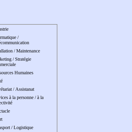
strie
rmatique /
écommunication
allation / Maintenance
eting / Stratégie
merciale
sources Humaines
té
étariat / Assistanat
ices à la personne / à la
ectivité
ctacle
rt
sport / Logistique