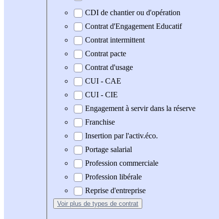
CDI de chantier ou d'opération
Contrat d'Engagement Educatif
Contrat intermittent
Contrat pacte
Contrat d'usage
CUI - CAE
CUI - CIE
Engagement à servir dans la réserve
Franchise
Insertion par l'activ.éco.
Portage salarial
Profession commerciale
Profession libérale
Reprise d'entreprise
Voir plus
de types de contrat