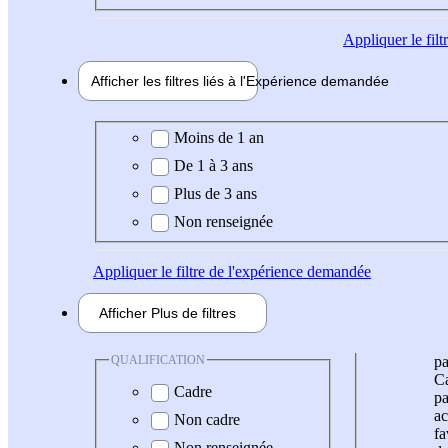
Appliquer
le fil
Afficher les filtres liés à l'
Expérience
demandée
Expérience demandée
Moins de 1 an
De 1 à 3 ans
Plus de 3 ans
Non renseignée
Appliquer
le filtre de l'expérience demandée
Afficher
Plus de
filtres
QUALIFICATION
pa
Ca
Cadre
pa
ac
Non cadre
fa
Non renseignée