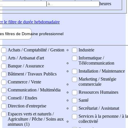
heures
er
le filtre de durée hebdomadaire
les filtres de
Domaine pro
fessionnel
ne professionel
Achats / Comptabilité / Gestion
Industrie
Arts / Artisanat d'art
Informatique /
Télécommunication
Banque / Assurance
Installation / Maintenance
Bâtiment / Travaux Publics
Marketing / Stratégie
Commerce / Vente
commerciale
Communication / Multimédia
Ressources Humaines
Conseil / Etudes
Santé
Direction d'entreprise
Secrétariat / Assistanat
Espaces verts et naturels /
Services à la personne / à l
Agriculture / Pêche / Soins aux
collectivité
animaux (1)