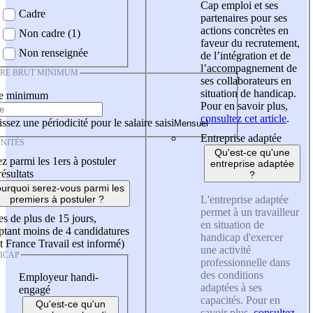
Cap emploi et ses
Cadre
partenaires pour ses
actions concrètes en
Non cadre (1)
faveur du recrutement,
Non renseignée
de l’intégration et de
l’accompagnement de
IRE BRUT MINIMUM
ses collaborateurs en
situation de handicap.
re minimum
Pour en savoir plus,
consultez cet article
.
ssez une périodicité pour le salaire saisi
Entreprise adaptée
NITÉS
Qu'est-ce qu'une
z parmi les 1ers à postuler
entreprise adaptée
résultats
?
urquoi serez-vous parmi les
L'entreprise adaptée
premiers à postuler ?
permet à un travailleur
es de plus de 15 jours,
en situation de
tant moins de 4 candidatures
handicap d'exercer
t France Travail est informé)
une activité
ICAP
professionnelle dans
des conditions
Employeur handi-
adaptées à ses
engagé
capacités. Pour en
Qu'est-ce qu'un
savoir plus,
consultez