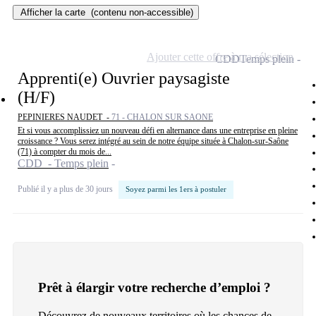
Afficher la carte
(contenu non-accessible)
Ajouter cette offre à ma sélection
CDD
Temps plein
Apprenti(e) Ouvrier paysagiste
(H/F)
PEPINIERES NAUDET -
71 - CHALON SUR SAONE
Et si vous accomplissiez un nouveau défi en alternance dans une entreprise en pleine
croissance ? Vous serez intégré au sein de notre équipe située à Chalon-sur-Saône
(71) à compter du mois de...
CDD - Temps plein
Publié il y a plus de 30 jours
Soyez parmi les 1ers à postuler
Prêt à élargir votre recherche d’emploi ?
Découvrez de nouveaux territoires où les chances de