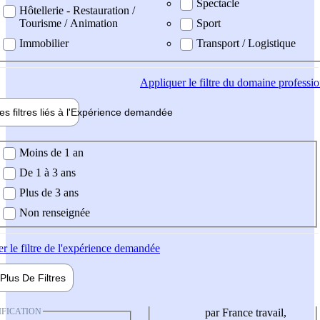
Spectacle
Hôtellerie - Restauration /
Tourisme / Animation
Sport
Immobilier
Transport / Logistique
Appliquer
le filtre du domaine professi
es filtres liés à l'
Expérience
demandée
ience demandée
Moins de 1 an
De 1 à 3 ans
Plus de 3 ans
Non renseignée
er
le filtre de l'expérience demandée
Plus De
Filtres
IFICATION
par France travail,