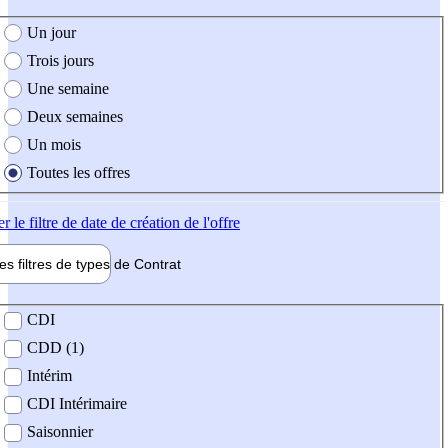
e création de l'offre
Un jour
Trois jours
Une semaine
Deux semaines
Un mois
Toutes les offres
er
le filtre de date de création de l'offre
les filtres de types de
Contrat
de contrat
CDI
CDD (1)
Intérim
CDI Intérimaire
Saisonnier