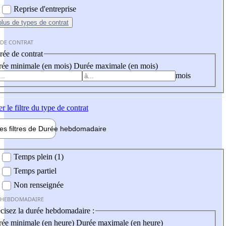
Reprise d'entreprise
plus
de types de contrat
 DE CONTRAT
ée de contrat
ée minimale (en mois)
Durée maximale (en mois)
mois
er
le filtre du type de contrat
les filtres de
Durée hebdo
madaire
 hebdomadaire
Temps plein (1)
Temps partiel
Non renseignée
 HEBDOMADAIRE
cisez la durée hebdomadaire :
ée minimale (en heure)
Durée maximale (en heure)