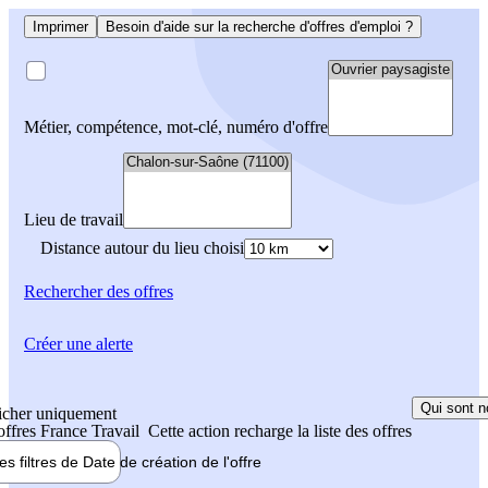
Imprimer
Besoin d'aide sur la recherche d'offres d'emploi ?
Métier, compétence, mot-clé, numéro d'offre
Lieu de travail
Distance autour du lieu choisi
Rechercher
des offres
Créer une alerte
Qui sont n
icher uniquement
 offres France Travail
Cette action recharge la liste des offres
les filtres de
Date de création
de l'offre