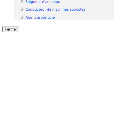
Fermer
Fermer
le détail de l'offre
/
Offre
sur
Offre précéden