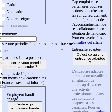
Cap emploi et ses
Cadre
partenaires pour ses
actions concrètes en
Non cadre
faveur du recrutement,
Non renseignée
de l’intégration et de
l’accompagnement de
IRE BRUT MINIMUM
ses collaborateurs en
situation de handicap.
re minimum
Pour en savoir plus,
consultez cet article
.
ssez une périodicité pour le salaire saisi
Entreprise adaptée
NITÉS
Qu'est-ce qu'une
z parmi les 1ers à postuler
entreprise adaptée
?
urquoi serez-vous parmi les
premiers à postuler ?
L'entreprise adaptée
es de plus de 15 jours,
permet à un travailleur
tant moins de 4 candidatures
en situation de
t France Travail est informé)
handicap d'exercer
ICAP
une activité
professionnelle dans
Employeur handi-
des conditions
engagé
adaptées à ses
Qu'est-ce qu'un
capacités. Pour en
employeur handi-
savoir plus,
consultez