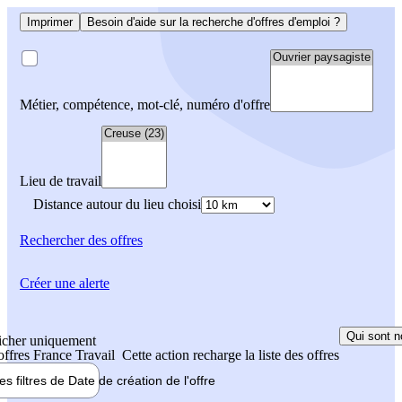
Imprimer
Besoin d'aide sur la recherche d'offres d'emploi ?
Métier, compétence, mot-clé, numéro d'offre
Lieu de travail
Distance autour du lieu choisi
Rechercher
des offres
Créer une alerte
Qui sont n
icher uniquement
 offres France Travail
Cette action recharge la liste des offres
les filtres de
Date de création
de l'offre