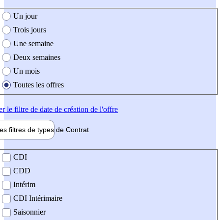
e création de l'offre
Un jour
Trois jours
Une semaine
Deux semaines
Un mois
Toutes les offres
er
le filtre de date de création de l'offre
les filtres de types de
Contrat
de contrat
CDI
CDD
Intérim
CDI Intérimaire
Saisonnier