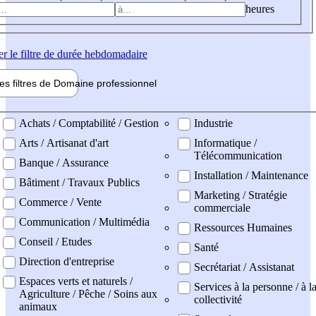
heures
er
le filtre de durée hebdomadaire
les filtres de
Domaine pro
fessionnel
ne professionel
Achats / Comptabilité / Gestion
Industrie
Arts / Artisanat d'art
Informatique /
Télécommunication
Banque / Assurance
Installation / Maintenance
Bâtiment / Travaux Publics
Marketing / Stratégie
Commerce / Vente
commerciale
Communication / Multimédia
Ressources Humaines
Conseil / Etudes
Santé
Direction d'entreprise
Secrétariat / Assistanat
Espaces verts et naturels /
Services à la personne / à l
Agriculture / Pêche / Soins aux
collectivité
animaux