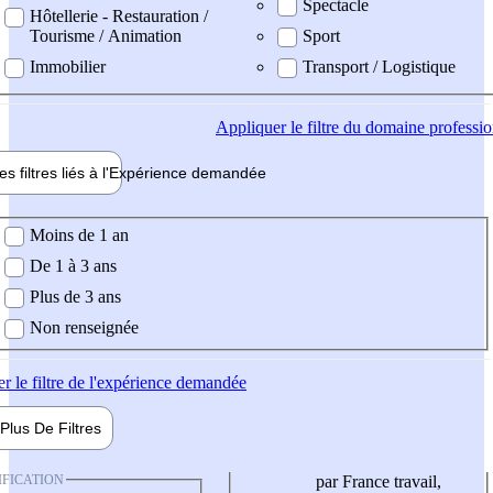
Spectacle
Hôtellerie - Restauration /
Tourisme / Animation
Sport
Immobilier
Transport / Logistique
Appliquer
le filtre du domaine professi
es filtres liés à l'
Expérience
demandée
ience demandée
Moins de 1 an
De 1 à 3 ans
Plus de 3 ans
Non renseignée
er
le filtre de l'expérience demandée
Plus De
Filtres
IFICATION
par France travail,