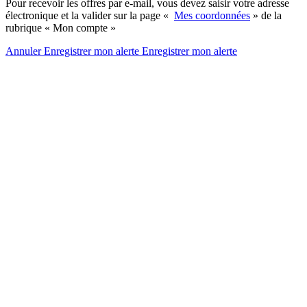
Pour recevoir les offres par e-mail, vous devez saisir votre adresse
électronique et la valider sur la page «
Mes coordonnées
» de la
rubrique « Mon compte »
Annuler
Enregistrer mon alerte
Enregistrer
mon alerte