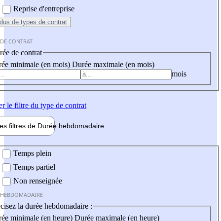
Reprise d'entreprise
plus
de types de contrat
 DE CONTRAT
ée de contrat
ée minimale (en mois)
Durée maximale (en mois)
mois
er
le filtre du type de contrat
les filtres de
Durée hebdo
madaire
 hebdomadaire
Temps plein
Temps partiel
Non renseignée
 HEBDOMADAIRE
cisez la durée hebdomadaire :
ée minimale (en heure)
Durée maximale (en heure)