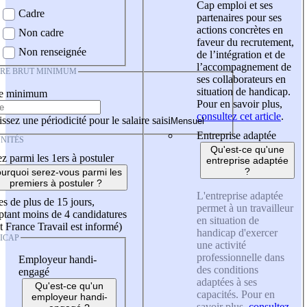
Cap emploi et ses
Cadre
partenaires pour ses
actions concrètes en
Non cadre
faveur du recrutement,
Non renseignée
de l’intégration et de
l’accompagnement de
IRE BRUT MINIMUM
ses collaborateurs en
situation de handicap.
re minimum
Pour en savoir plus,
consultez cet article
.
ssez une périodicité pour le salaire saisi
Entreprise adaptée
NITÉS
Qu'est-ce qu'une
z parmi les 1ers à postuler
entreprise adaptée
?
urquoi serez-vous parmi les
premiers à postuler ?
L'entreprise adaptée
es de plus de 15 jours,
permet à un travailleur
tant moins de 4 candidatures
en situation de
t France Travail est informé)
handicap d'exercer
ICAP
une activité
professionnelle dans
Employeur handi-
des conditions
engagé
adaptées à ses
Qu'est-ce qu'un
capacités. Pour en
employeur handi-
savoir plus,
consultez