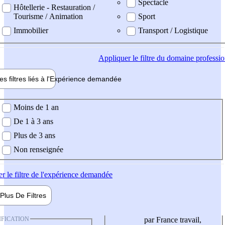
Spectacle
Hôtellerie - Restauration /
Tourisme / Animation
Sport
Immobilier
Transport / Logistique
Appliquer
le filtre du domaine professi
es filtres liés à l'
Expérience
demandée
ience demandée
Moins de 1 an
De 1 à 3 ans
Plus de 3 ans
Non renseignée
er
le filtre de l'expérience demandée
Plus De
Filtres
IFICATION
par France travail,