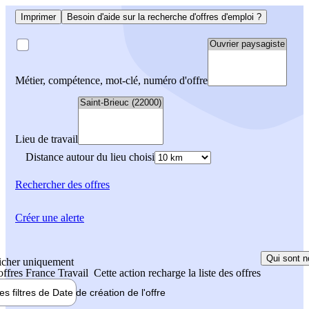
Imprimer
Besoin d'aide sur la recherche d'offres d'emploi ?
Métier, compétence, mot-clé, numéro d'offre
Lieu de travail
Distance autour du lieu choisi
Rechercher
des offres
Créer une alerte
Qui sont n
icher uniquement
 offres France Travail
Cette action recharge la liste des offres
les filtres de
Date de création
de l'offre