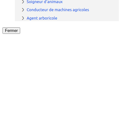
Fermer
Fermer
le détail de l'offre
/
Offre
sur
Offre précéden