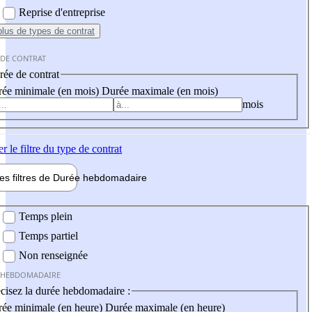
Reprise d'entreprise
plus
de types de contrat
 DE CONTRAT
ée de contrat
ée minimale (en mois)
Durée maximale (en mois)
mois
er
le filtre du type de contrat
les filtres de
Durée hebdo
madaire
 hebdomadaire
Temps plein
Temps partiel
Non renseignée
 HEBDOMADAIRE
cisez la durée hebdomadaire :
ée minimale (en heure)
Durée maximale (en heure)