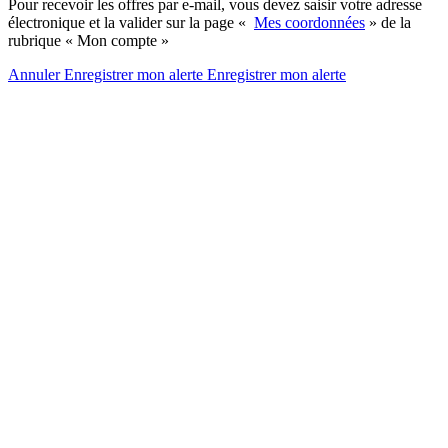
Pour recevoir les offres par e-mail, vous devez saisir votre adresse
électronique et la valider sur la page «
Mes coordonnées
» de la
rubrique « Mon compte »
Annuler
Enregistrer mon alerte
Enregistrer
mon alerte