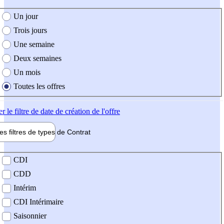
e création de l'offre
Un jour
Trois jours
Une semaine
Deux semaines
Un mois
Toutes les offres
er
le filtre de date de création de l'offre
les filtres de types de
Contrat
de contrat
CDI
CDD
Intérim
CDI Intérimaire
Saisonnier