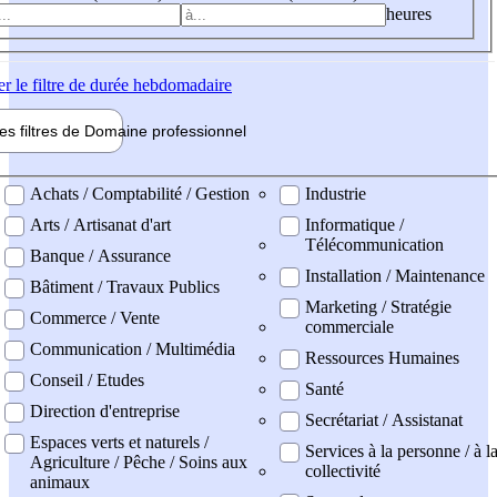
heures
er
le filtre de durée hebdomadaire
les filtres de
Domaine pro
fessionnel
ne professionel
Achats / Comptabilité / Gestion
Industrie
Arts / Artisanat d'art
Informatique /
Télécommunication
Banque / Assurance
Installation / Maintenance
Bâtiment / Travaux Publics
Marketing / Stratégie
Commerce / Vente
commerciale
Communication / Multimédia
Ressources Humaines
Conseil / Etudes
Santé
Direction d'entreprise
Secrétariat / Assistanat
Espaces verts et naturels /
Services à la personne / à l
Agriculture / Pêche / Soins aux
collectivité
animaux