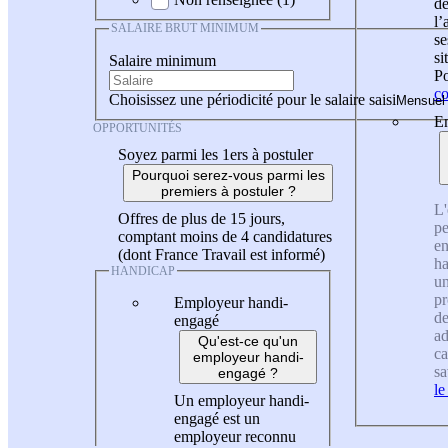
de
l
SALAIRE BRUT MINIMUM
se
si
Salaire minimum
Po
co
Choisissez une périodicité pour le salaire saisi
En
OPPORTUNITÉS
Soyez parmi les 1ers à postuler
Pourquoi serez-vous parmi les
premiers à postuler ?
L'
Offres de plus de 15 jours,
pe
comptant moins de 4 candidatures
en
(dont France Travail est informé)
ha
HANDICAP
un
pr
Employeur handi-
de
engagé
ad
Qu'est-ce qu'un
ca
employeur handi-
sa
engagé ?
le
Un employeur handi-
engagé est un
employeur reconnu