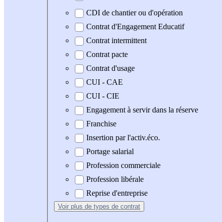
CDI de chantier ou d'opération
Contrat d'Engagement Educatif
Contrat intermittent
Contrat pacte
Contrat d'usage
CUI - CAE
CUI - CIE
Engagement à servir dans la réserve
Franchise
Insertion par l'activ.éco.
Portage salarial
Profession commerciale
Profession libérale
Reprise d'entreprise
Voir plus
de types de contrat