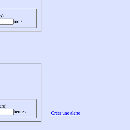
s)
mois
ure)
heures
Créer une alerte