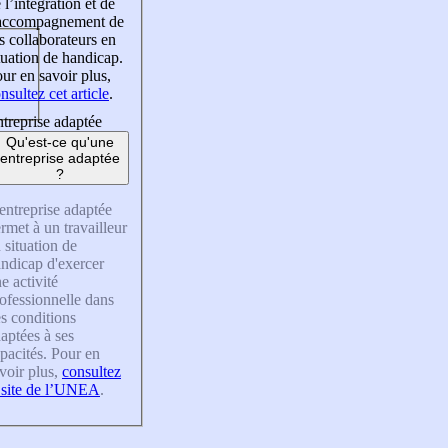
 l’intégration et de
’accompagnement de
s collaborateurs en
tuation de handicap.
ur en savoir plus,
nsultez cet article
.
treprise adaptée
Qu'est-ce qu'une
entreprise adaptée
?
entreprise adaptée
rmet à un travailleur
 situation de
ndicap d'exercer
e activité
ofessionnelle dans
s conditions
aptées à ses
pacités. Pour en
voir plus,
consultez
 site de l’UNEA
.