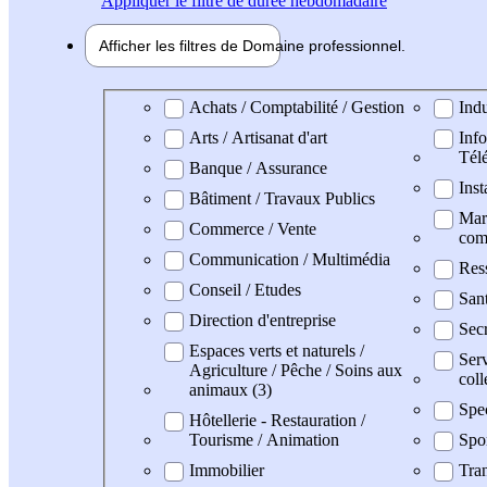
Appliquer
le filtre de durée hebdomadaire
Afficher les filtres de
Domaine pro
fessionnel
Domaine professionel
Achats / Comptabilité / Gestion
Indu
Arts / Artisanat d'art
Info
Tél
Banque / Assurance
Inst
Bâtiment / Travaux Publics
Mark
Commerce / Vente
com
Communication / Multimédia
Res
Conseil / Etudes
San
Direction d'entreprise
Secr
Espaces verts et naturels /
Serv
Agriculture / Pêche / Soins aux
coll
animaux (3)
Spe
Hôtellerie - Restauration /
Tourisme / Animation
Spo
Immobilier
Tran