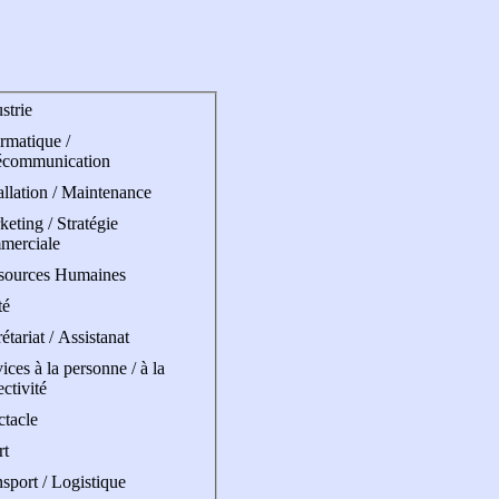
strie
rmatique /
écommunication
allation / Maintenance
eting / Stratégie
merciale
sources Humaines
té
étariat / Assistanat
ices à la personne / à la
ectivité
ctacle
rt
sport / Logistique