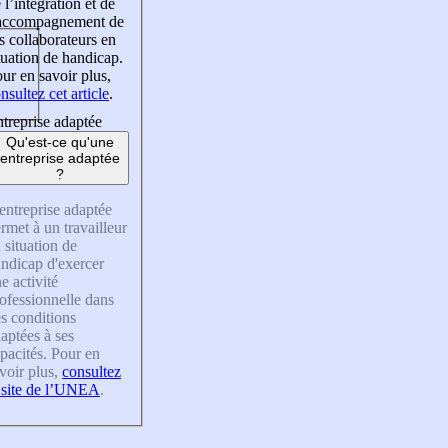
 l’intégration et de
’accompagnement de
s collaborateurs en
tuation de handicap.
ur en savoir plus,
nsultez cet article
.
treprise adaptée
Qu'est-ce qu'une
entreprise adaptée
?
entreprise adaptée
rmet à un travailleur
 situation de
ndicap d'exercer
e activité
ofessionnelle dans
s conditions
aptées à ses
pacités. Pour en
voir plus,
consultez
 site de l’UNEA
.