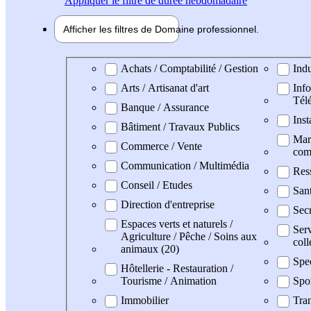
Appliquer
le filtre de durée hebdomadaire
Afficher les filtres de
Domaine pro
fessionnel
Domaine professionel
Achats / Comptabilité / Gestion
Indu
Arts / Artisanat d'art
Info
Tél
Banque / Assurance
Inst
Bâtiment / Travaux Publics
Mark
Commerce / Vente
com
Communication / Multimédia
Res
Conseil / Etudes
San
Direction d'entreprise
Secr
Espaces verts et naturels /
Serv
Agriculture / Pêche / Soins aux
coll
animaux (20)
Spe
Hôtellerie - Restauration /
Tourisme / Animation
Spo
Immobilier
Tran