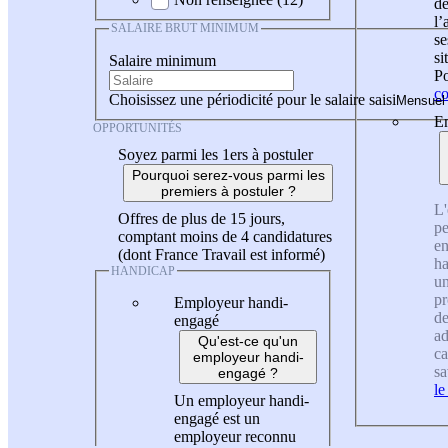
de
l
SALAIRE BRUT MINIMUM
se
si
Salaire minimum
Po
co
Choisissez une périodicité pour le salaire saisi
En
OPPORTUNITÉS
Soyez parmi les 1ers à postuler
Pourquoi serez-vous parmi les
premiers à postuler ?
L'
Offres de plus de 15 jours,
pe
comptant moins de 4 candidatures
en
(dont France Travail est informé)
ha
HANDICAP
un
pr
Employeur handi-
de
engagé
ad
Qu'est-ce qu'un
ca
employeur handi-
sa
engagé ?
le
Un employeur handi-
engagé est un
employeur reconnu