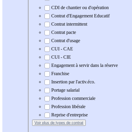
CDI de chantier ou d'opération
Contrat d'Engagement Educatif
Contrat intermittent
Contrat pacte
Contrat d'usage
CUI - CAE
CUI - CIE
Engagement à servir dans la réserve
Franchise
Insertion par l'activ.éco.
Portage salarial
Profession commerciale
Profession libérale
Reprise d'entreprise
Voir plus
de types de contrat