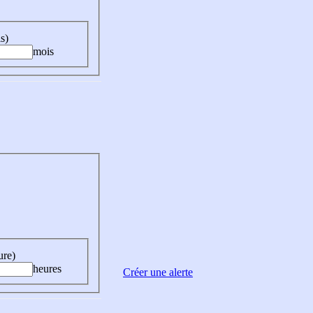
s)
mois
ure)
heures
Créer une alerte