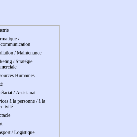
strie
rmatique /
écommunication
allation / Maintenance
eting / Stratégie
merciale
sources Humaines
té
étariat / Assistanat
ices à la personne / à la
ectivité
ctacle
rt
sport / Logistique