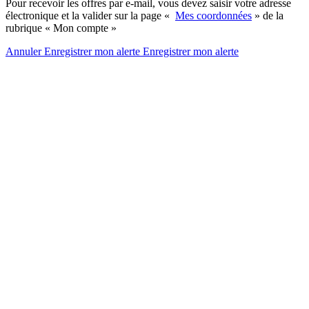
Pour recevoir les offres par e-mail, vous devez saisir votre adresse
électronique et la valider sur la page «
Mes coordonnées
» de la
rubrique « Mon compte »
Annuler
Enregistrer mon alerte
Enregistrer
mon alerte