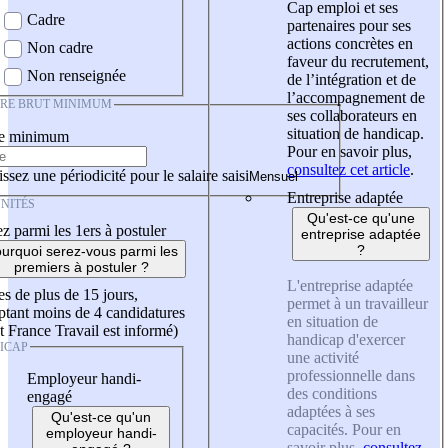
Cap emploi et ses
Cadre
partenaires pour ses
actions concrètes en
Non cadre
faveur du recrutement,
Non renseignée
de l’intégration et de
l’accompagnement de
IRE BRUT MINIMUM
ses collaborateurs en
situation de handicap.
re minimum
Pour en savoir plus,
consultez cet article
.
ssez une périodicité pour le salaire saisi
Entreprise adaptée
NITÉS
Qu'est-ce qu'une
z parmi les 1ers à postuler
entreprise adaptée
?
urquoi serez-vous parmi les
premiers à postuler ?
L'entreprise adaptée
es de plus de 15 jours,
permet à un travailleur
tant moins de 4 candidatures
en situation de
t France Travail est informé)
handicap d'exercer
ICAP
une activité
professionnelle dans
Employeur handi-
des conditions
engagé
adaptées à ses
Qu'est-ce qu'un
capacités. Pour en
employeur handi-
savoir plus,
consultez