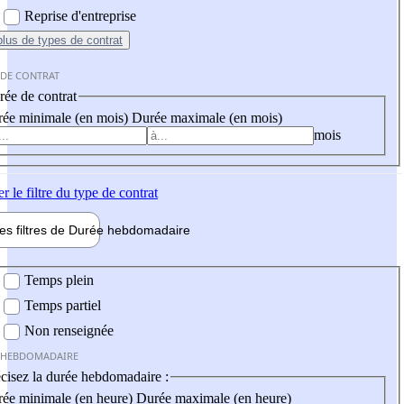
Reprise d'entreprise
plus
de types de contrat
 DE CONTRAT
ée de contrat
ée minimale (en mois)
Durée maximale (en mois)
mois
er
le filtre du type de contrat
les filtres de
Durée hebdo
madaire
 hebdomadaire
Temps plein
Temps partiel
Non renseignée
 HEBDOMADAIRE
cisez la durée hebdomadaire :
ée minimale (en heure)
Durée maximale (en heure)