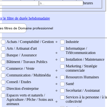
heures
er
le filtre de durée hebdomadaire
les filtres de
Domaine pro
fessionnel
ne professionel
Achats / Comptabilité / Gestion
Industrie
Arts / Artisanat d'art
Informatique /
Télécommunication
Banque / Assurance
Installation / Maintenance
Bâtiment / Travaux Publics
Marketing / Stratégie
Commerce / Vente
commerciale
Communication / Multimédia
Ressources Humaines
Conseil / Etudes
Santé
Direction d'entreprise
Secrétariat / Assistanat
Espaces verts et naturels /
Services à la personne / à l
Agriculture / Pêche / Soins aux
collectivité
animaux