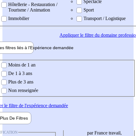
Spectacle
Hôtellerie - Restauration /
Tourisme / Animation
Sport
Immobilier
Transport / Logistique
Appliquer
le filtre du domaine professi
es filtres liés à l'
Expérience
demandée
ience demandée
Moins de 1 an
De 1 à 3 ans
Plus de 3 ans
Non renseignée
er
le filtre de l'expérience demandée
Plus De
Filtres
IFICATION
par France travail,