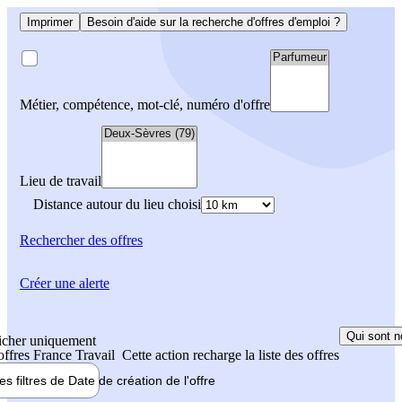
Imprimer
Besoin d'aide sur la recherche d'offres d'emploi ?
Métier, compétence, mot-clé, numéro d'offre
Lieu de travail
Distance autour du lieu choisi
Rechercher
des offres
Créer une alerte
Qui sont n
icher uniquement
 offres France Travail
Cette action recharge la liste des offres
les filtres de
Date de création
de l'offre