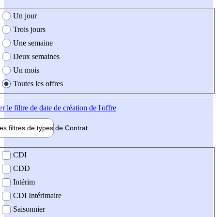
e création de l'offre
Un jour
Trois jours
Une semaine
Deux semaines
Un mois
Toutes les offres
er
le filtre de date de création de l'offre
les filtres de types de
Contrat
de contrat
CDI
CDD
Intérim
CDI Intérimaire
Saisonnier