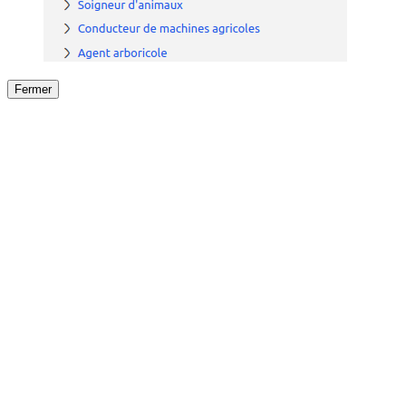
Fermer
Fermer
le détail de l'offre
/
Offre
sur
Offre précéden