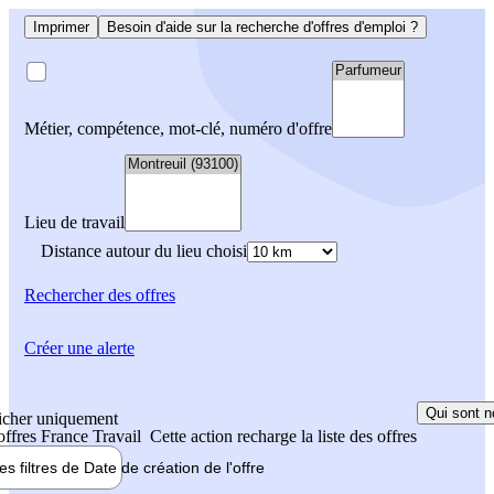
Imprimer
Besoin d'aide sur la recherche d'offres d'emploi ?
Métier, compétence, mot-clé, numéro d'offre
Lieu de travail
Distance autour du lieu choisi
Rechercher
des offres
Créer une alerte
Qui sont n
icher uniquement
 offres France Travail
Cette action recharge la liste des offres
les filtres de
Date de création
de l'offre