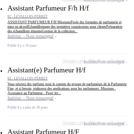
Assistant Parfumeur F/h H/f
92 - LEVALLOIS-PERRET
ASSISTANT PARFUMEUR F/H MissionsPesée des formules de parfumerie et
mise en alcoolEchantillonnage des premières soumissions pour clientsPréparation
des échantillons témoinsGestion de la collection...
Intérim - Non renseigné
Publié il y a 10 jours
Ajouter cette offre à ma sélection
Intérim
Non renseigné
Assistant(e) Parfumeur H/f
92 - LEVALLOIS-PERRET
Vous pèserez des parfums pour le compte du groupe de parfumeurs de la Parfumerie
Fine, et si besoin, réaliserez des applications pour les parfumeurs. Missions :
Assistance au Parfumeur - Peser les...
Intérim - Non renseigné
Publié il y a plus de 30 jours
Ajouter cette offre à ma sélection
Intérim
Non renseigné
Assistant Parfumeur H/F