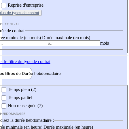
Reprise d'entreprise
plus
de types de contrat
 DE CONTRAT
ée de contrat
ée minimale (en mois)
Durée maximale (en mois)
mois
er
le filtre du type de contrat
les filtres de
Durée hebdo
madaire
 hebdomadaire
Temps plein (2)
Temps partiel
Non renseignée (7)
 HEBDOMADAIRE
cisez la durée hebdomadaire :
ée minimale (en heure)
Durée maximale (en heure)