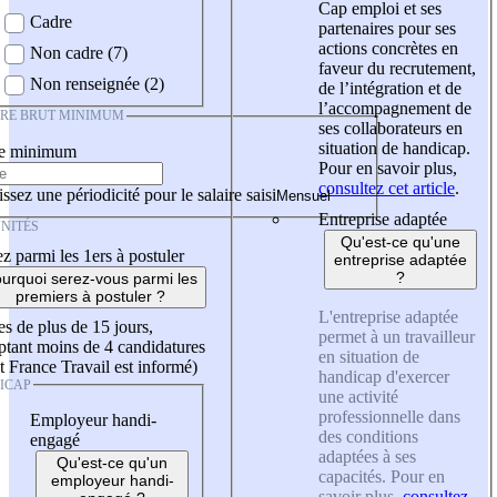
Cap emploi et ses
Cadre
partenaires pour ses
actions concrètes en
Non cadre (7)
faveur du recrutement,
Non renseignée (2)
de l’intégration et de
l’accompagnement de
IRE BRUT MINIMUM
ses collaborateurs en
situation de handicap.
re minimum
Pour en savoir plus,
consultez cet article
.
ssez une périodicité pour le salaire saisi
Entreprise adaptée
NITÉS
Qu'est-ce qu'une
z parmi les 1ers à postuler
entreprise adaptée
?
urquoi serez-vous parmi les
premiers à postuler ?
L'entreprise adaptée
es de plus de 15 jours,
permet à un travailleur
tant moins de 4 candidatures
en situation de
t France Travail est informé)
handicap d'exercer
ICAP
une activité
professionnelle dans
Employeur handi-
des conditions
engagé
adaptées à ses
Qu'est-ce qu'un
capacités. Pour en
employeur handi-
savoir plus,
consultez