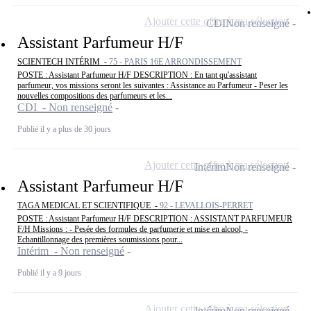
Ajouter cette offre à ma sélection
CDI
Non renseigné
Assistant Parfumeur H/F
SCIENTECH INTÉRIM -
75 - PARIS 16E ARRONDISSEMENT
POSTE : Assistant Parfumeur H/F DESCRIPTION : En tant qu'assistant
parfumeur, vos missions seront les suivantes : Assistance au Parfumeur - Peser les
nouvelles compositions des parfumeurs et les...
CDI - Non renseigné
Publié il y a plus de 30 jours
Ajouter cette offre à ma sélection
Intérim
Non renseigné
Assistant Parfumeur H/F
TAGA MEDICAL ET SCIENTIFIQUE -
92 - LEVALLOIS-PERRET
POSTE : Assistant Parfumeur H/F DESCRIPTION : ASSISTANT PARFUMEUR
F/H Missions : - Pesée des formules de parfumerie et mise en alcool, -
Echantillonnage des premières soumissions pour...
Intérim - Non renseigné
Publié il y a 9 jours
Ajouter cette offre à ma sélection
Intérim
Non renseigné