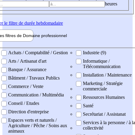
heures
er
le filtre de durée hebdomadaire
les filtres de
Domaine pro
fessionnel
ne professionel
Achats / Comptabilité / Gestion
Industrie (9)
Arts / Artisanat d'art
Informatique /
Télécommunication
Banque / Assurance
Installation / Maintenance
Bâtiment / Travaux Publics
Marketing / Stratégie
Commerce / Vente
commerciale
Communication / Multimédia
Ressources Humaines
Conseil / Etudes
Santé
Direction d'entreprise
Secrétariat / Assistanat
Espaces verts et naturels /
Services à la personne / à l
Agriculture / Pêche / Soins aux
collectivité
animaux