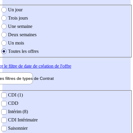
e création de l'offre
Un jour
Trois jours
Une semaine
Deux semaines
Un mois
Toutes les offres
er
le filtre de date de création de l'offre
les filtres de types de
Contrat
de contrat
CDI (1)
CDD
Intérim (8)
CDI Intérimaire
Saisonnier