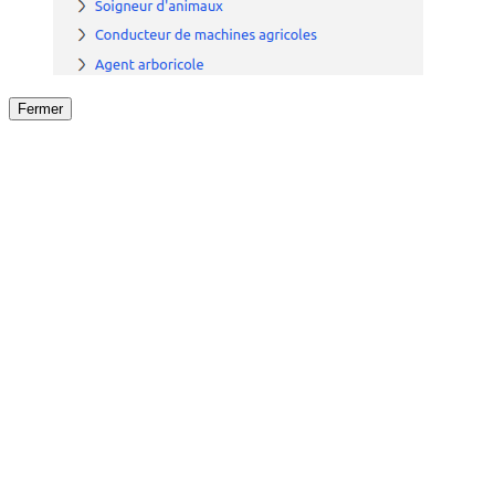
Fermer
Fermer
le détail de l'offre
/
Offre
sur
Offre précéden