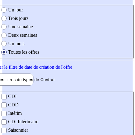
e création de l'offre
Un jour
Trois jours
Une semaine
Deux semaines
Un mois
Toutes les offres
er
le filtre de date de création de l'offre
les filtres de types de
Contrat
de contrat
CDI
CDD
Intérim
CDI Intérimaire
Saisonnier