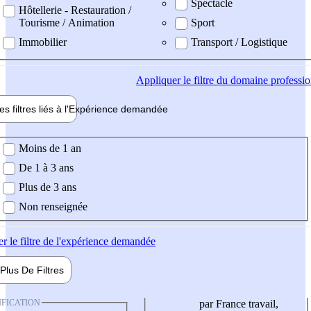
Spectacle
Hôtellerie - Restauration /
Tourisme / Animation
Sport
Immobilier
Transport / Logistique
Appliquer
le filtre du domaine professi
es filtres liés à l'
Expérience
demandée
ience demandée
Moins de 1 an
De 1 à 3 ans
Plus de 3 ans
Non renseignée
er
le filtre de l'expérience demandée
Plus De
Filtres
IFICATION
par France travail,