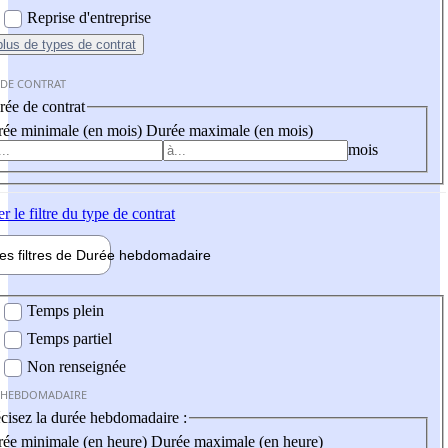
Reprise d'entreprise
plus
de types de contrat
 DE CONTRAT
ée de contrat
ée minimale (en mois)
Durée maximale (en mois)
mois
er
le filtre du type de contrat
les filtres de
Durée hebdo
madaire
 hebdomadaire
Temps plein
Temps partiel
Non renseignée
 HEBDOMADAIRE
cisez la durée hebdomadaire :
ée minimale (en heure)
Durée maximale (en heure)