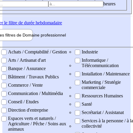
heures
er
le filtre de durée hebdomadaire
les filtres de
Domaine pro
fessionnel
ne professionel
Achats / Comptabilité / Gestion
Industrie
Arts / Artisanat d'art
Informatique /
Télécommunication
Banque / Assurance
Installation / Maintenance
Bâtiment / Travaux Publics
Marketing / Stratégie
Commerce / Vente
commerciale
Communication / Multimédia
Ressources Humaines
Conseil / Etudes
Santé
Direction d'entreprise
Secrétariat / Assistanat
Espaces verts et naturels /
Services à la personne / à l
Agriculture / Pêche / Soins aux
collectivité
animaux