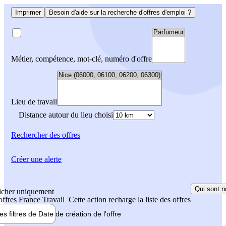
Imprimer
Besoin d'aide sur la recherche d'offres d'emploi ?
Métier, compétence, mot-clé, numéro d'offre
Lieu de travail
Distance autour du lieu choisi
Rechercher
des offres
Créer une alerte
Qui sont n
icher uniquement
 offres France Travail
Cette action recharge la liste des offres
les filtres de
Date de création
de l'offre