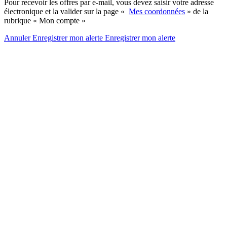
Pour recevoir les offres par e-mail, vous devez saisir votre adresse
électronique et la valider sur la page «
Mes coordonnées
» de la
rubrique « Mon compte »
Annuler
Enregistrer mon alerte
Enregistrer
mon alerte