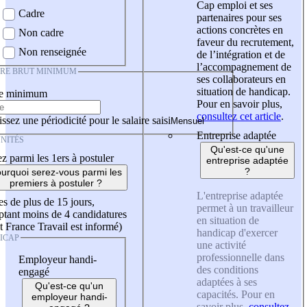
Cap emploi et ses
Cadre
partenaires pour ses
actions concrètes en
Non cadre
faveur du recrutement,
Non renseignée
de l’intégration et de
l’accompagnement de
IRE BRUT MINIMUM
ses collaborateurs en
situation de handicap.
re minimum
Pour en savoir plus,
consultez cet article
.
ssez une périodicité pour le salaire saisi
Entreprise adaptée
NITÉS
Qu'est-ce qu'une
z parmi les 1ers à postuler
entreprise adaptée
?
urquoi serez-vous parmi les
premiers à postuler ?
L'entreprise adaptée
es de plus de 15 jours,
permet à un travailleur
tant moins de 4 candidatures
en situation de
t France Travail est informé)
handicap d'exercer
ICAP
une activité
professionnelle dans
Employeur handi-
des conditions
engagé
adaptées à ses
Qu'est-ce qu'un
capacités. Pour en
employeur handi-
savoir plus,
consultez