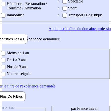
Spectacle
Hôtellerie - Restauration /
Tourisme / Animation
Sport
Immobilier
Transport / Logistique
Appliquer
le filtre du domaine professi
es filtres liés à l'
Expérience
demandée
ience demandée
Moins de 1 an
De 1 à 3 ans
Plus de 3 ans
Non renseignée
er
le filtre de l'expérience demandée
Plus De
Filtres
IFICATION
par France travail,