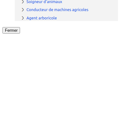
Fermer
Fermer
le détail de l'offre
/
Offre
sur
Offre précéden