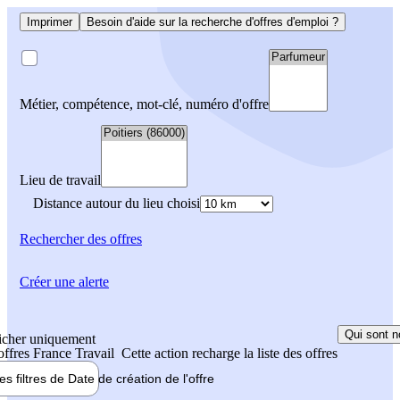
Imprimer
Besoin d'aide sur la recherche d'offres d'emploi ?
Métier, compétence, mot-clé, numéro d'offre
Lieu de travail
Distance autour du lieu choisi
Rechercher
des offres
Créer une alerte
Qui sont n
icher uniquement
 offres France Travail
Cette action recharge la liste des offres
les filtres de
Date de création
de l'offre