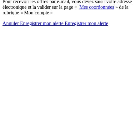
Pour recevoir les offres par e-mail, vous devez saisir votre adresse
électronique et la valider sur la page «
Mes coordonnées
» de la
rubrique « Mon compte »
Annuler
Enregistrer mon alerte
Enregistrer
mon alerte