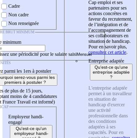
Cap emploi et ses
Cadre
partenaires pour ses
actions concrètes en
Non cadre
faveur du recrutement,
Non renseignée
de l’intégration et de
l’accompagnement de
IRE BRUT MINIMUM
ses collaborateurs en
situation de handicap.
re minimum
Pour en savoir plus,
consultez cet article
.
ssez une périodicité pour le salaire saisi
Entreprise adaptée
NITÉS
Qu'est-ce qu'une
z parmi les 1ers à postuler
entreprise adaptée
?
urquoi serez-vous parmi les
premiers à postuler ?
L'entreprise adaptée
es de plus de 15 jours,
permet à un travailleur
tant moins de 4 candidatures
en situation de
t France Travail est informé)
handicap d'exercer
ICAP
une activité
professionnelle dans
Employeur handi-
des conditions
engagé
adaptées à ses
Qu'est-ce qu'un
capacités. Pour en
employeur handi-
savoir plus,
consultez