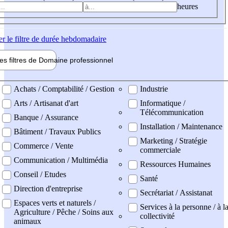
heures
er
le filtre de durée hebdomadaire
les filtres de
Domaine pro
fessionnel
ne professionel
Achats / Comptabilité / Gestion
Industrie
Arts / Artisanat d'art
Informatique /
Télécommunication
Banque / Assurance
Installation / Maintenance
Bâtiment / Travaux Publics
Marketing / Stratégie
Commerce / Vente
commerciale
Communication / Multimédia
Ressources Humaines
Conseil / Etudes
Santé
Direction d'entreprise
Secrétariat / Assistanat
Espaces verts et naturels /
Services à la personne / à l
Agriculture / Pêche / Soins aux
collectivité
animaux