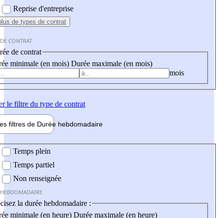
Reprise d'entreprise
plus
de types de contrat
 DE CONTRAT
ée de contrat
ée minimale (en mois)
Durée maximale (en mois)
mois
er
le filtre du type de contrat
les filtres de
Durée hebdo
madaire
 hebdomadaire
Temps plein
Temps partiel
Non renseignée
 HEBDOMADAIRE
cisez la durée hebdomadaire :
ée minimale (en heure)
Durée maximale (en heure)