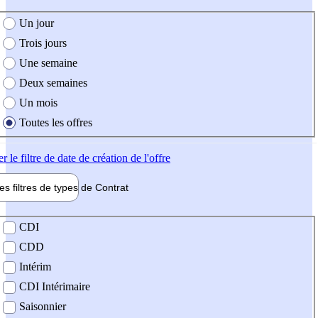
e création de l'offre
Un jour
Trois jours
Une semaine
Deux semaines
Un mois
Toutes les offres
er
le filtre de date de création de l'offre
les filtres de types de
Contrat
de contrat
CDI
CDD
Intérim
CDI Intérimaire
Saisonnier