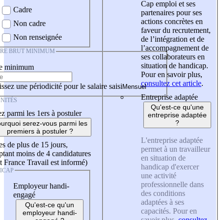
Cap emploi et ses
Cadre
partenaires pour ses
actions concrètes en
Non cadre
faveur du recrutement,
Non renseignée
de l’intégration et de
l’accompagnement de
IRE BRUT MINIMUM
ses collaborateurs en
situation de handicap.
re minimum
Pour en savoir plus,
consultez cet article
.
ssez une périodicité pour le salaire saisi
Entreprise adaptée
NITÉS
Qu'est-ce qu'une
z parmi les 1ers à postuler
entreprise adaptée
?
urquoi serez-vous parmi les
premiers à postuler ?
L'entreprise adaptée
es de plus de 15 jours,
permet à un travailleur
tant moins de 4 candidatures
en situation de
t France Travail est informé)
handicap d'exercer
ICAP
une activité
professionnelle dans
Employeur handi-
des conditions
engagé
adaptées à ses
Qu'est-ce qu'un
capacités. Pour en
employeur handi-
savoir plus,
consultez