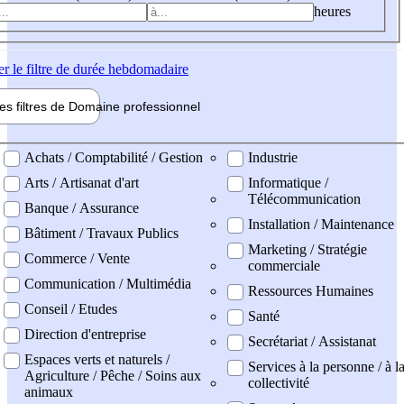
heures
er
le filtre de durée hebdomadaire
les filtres de
Domaine pro
fessionnel
ne professionel
Achats / Comptabilité / Gestion
Industrie
Arts / Artisanat d'art
Informatique /
Télécommunication
Banque / Assurance
Installation / Maintenance
Bâtiment / Travaux Publics
Marketing / Stratégie
Commerce / Vente
commerciale
Communication / Multimédia
Ressources Humaines
Conseil / Etudes
Santé
Direction d'entreprise
Secrétariat / Assistanat
Espaces verts et naturels /
Services à la personne / à l
Agriculture / Pêche / Soins aux
collectivité
animaux