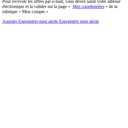
Pour recevoir les offres par e-mail, vous devez saisir votre adresse
électronique et la valider sur la page «
Mes coordonnées
» de la
rubrique « Mon compte »
Annuler
Enregistrer mon alerte
Enregistrer
mon alerte