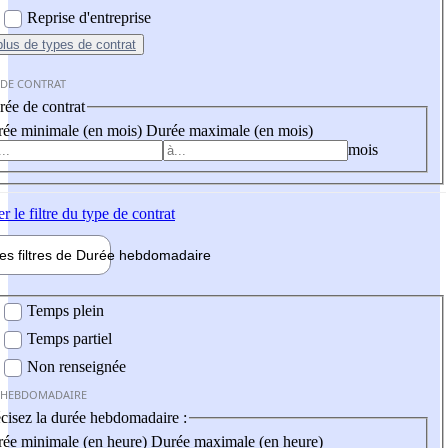
Reprise d'entreprise
plus
de types de contrat
 DE CONTRAT
ée de contrat
ée minimale (en mois)
Durée maximale (en mois)
mois
er
le filtre du type de contrat
les filtres de
Durée hebdo
madaire
 hebdomadaire
Temps plein
Temps partiel
Non renseignée
 HEBDOMADAIRE
cisez la durée hebdomadaire :
ée minimale (en heure)
Durée maximale (en heure)