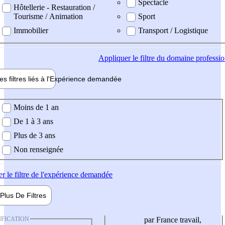
Spectacle
Hôtellerie - Restauration /
Tourisme / Animation
Sport
Immobilier
Transport / Logistique
Appliquer
le filtre du domaine professi
es filtres liés à l'
Expérience
demandée
ience demandée
Moins de 1 an
De 1 à 3 ans
Plus de 3 ans
Non renseignée
er
le filtre de l'expérience demandée
Plus De
Filtres
IFICATION
par France travail,