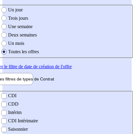
e création de l'offre
Un jour
Trois jours
Une semaine
Deux semaines
Un mois
Toutes les offres
er
le filtre de date de création de l'offre
les filtres de types de
Contrat
de contrat
CDI
CDD
Intérim
CDI Intérimaire
Saisonnier