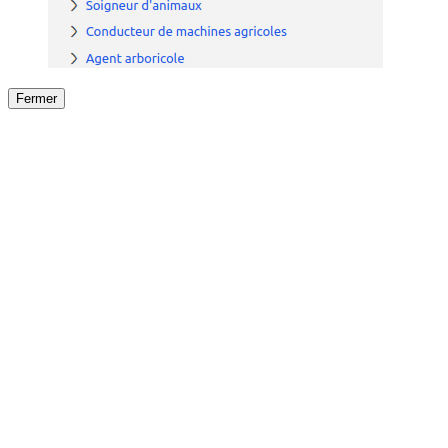
Fermer
Fermer
le détail de l'offre
/
Offre
sur
Offre précéden