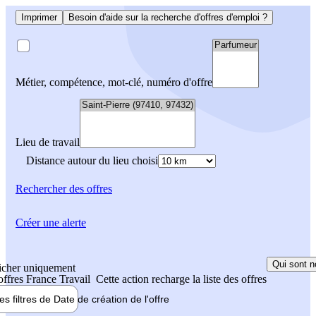
Imprimer
Besoin d'aide sur la recherche d'offres d'emploi ?
Métier, compétence, mot-clé, numéro d'offre
Lieu de travail
Distance autour du lieu choisi
Rechercher
des offres
Créer une alerte
Qui sont n
icher uniquement
 offres France Travail
Cette action recharge la liste des offres
les filtres de
Date de création
de l'offre