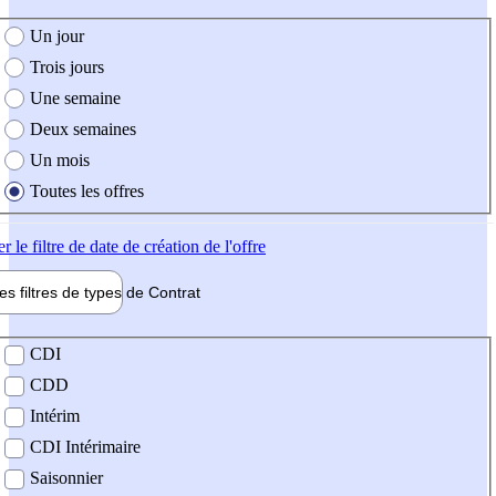
e création de l'offre
Un jour
Trois jours
Une semaine
Deux semaines
Un mois
Toutes les offres
er
le filtre de date de création de l'offre
les filtres de types de
Contrat
de contrat
CDI
CDD
Intérim
CDI Intérimaire
Saisonnier