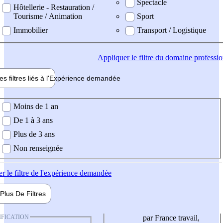
Spectacle
Hôtellerie - Restauration /
Tourisme / Animation
Sport
Immobilier
Transport / Logistique
Appliquer
le filtre du domaine professi
es filtres liés à l'
Expérience
demandée
ience demandée
Moins de 1 an
De 1 à 3 ans
Plus de 3 ans
Non renseignée
er
le filtre de l'expérience demandée
Plus De
Filtres
IFICATION
par France travail,