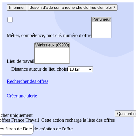
Imprimer
Besoin d'aide sur la recherche d'offres d'emploi ?
Métier, compétence, mot-clé, numéro d'offre
Lieu de travail
Distance autour du lieu choisi
Rechercher
des offres
Créer une alerte
Qui sont n
icher uniquement
 offres France Travail
Cette action recharge la liste des offres
les filtres de
Date de création
de l'offre