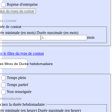
Reprise d'entreprise
plus
de types de contrat
 DE CONTRAT
ée de contrat
ée minimale (en mois)
Durée maximale (en mois)
mois
er
le filtre du type de contrat
les filtres de
Durée hebdo
madaire
 hebdomadaire
Temps plein
Temps partiel
Non renseignée
 HEBDOMADAIRE
cisez la durée hebdomadaire :
ée minimale (en heure)
Durée maximale (en heure)