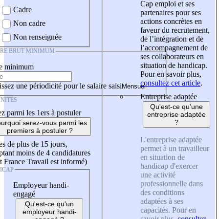
Cap emploi et ses
Cadre
partenaires pour ses
actions concrètes en
Non cadre
faveur du recrutement,
Non renseignée
de l’intégration et de
l’accompagnement de
IRE BRUT MINIMUM
ses collaborateurs en
situation de handicap.
re minimum
Pour en savoir plus,
consultez cet article
.
ssez une périodicité pour le salaire saisi
Entreprise adaptée
NITÉS
Qu'est-ce qu'une
z parmi les 1ers à postuler
entreprise adaptée
?
urquoi serez-vous parmi les
premiers à postuler ?
L'entreprise adaptée
es de plus de 15 jours,
permet à un travailleur
tant moins de 4 candidatures
en situation de
t France Travail est informé)
handicap d'exercer
ICAP
une activité
professionnelle dans
Employeur handi-
des conditions
engagé
adaptées à ses
Qu'est-ce qu'un
capacités. Pour en
employeur handi-
savoir plus,
consultez