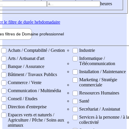
heures
er
le filtre de durée hebdomadaire
les filtres de
Domaine pro
fessionnel
ne professionel
Achats / Comptabilité / Gestion
Industrie
Arts / Artisanat d'art
Informatique /
Télécommunication
Banque / Assurance
Installation / Maintenance
Bâtiment / Travaux Publics
Marketing / Stratégie
Commerce / Vente
commerciale
Communication / Multimédia
Ressources Humaines
Conseil / Etudes
Santé
Direction d'entreprise
Secrétariat / Assistanat
Espaces verts et naturels /
Services à la personne / à l
Agriculture / Pêche / Soins aux
collectivité
animaux