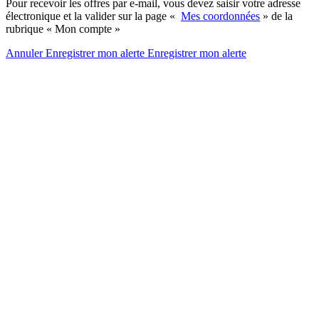
Pour recevoir les offres par e-mail, vous devez saisir votre adresse
électronique et la valider sur la page «
Mes coordonnées
» de la
rubrique « Mon compte »
Annuler
Enregistrer mon alerte
Enregistrer
mon alerte