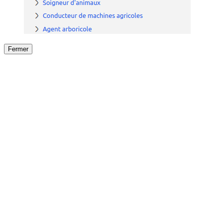
Fermer
Fermer
le détail de l'offre
/
Offre
sur
Offre précéden