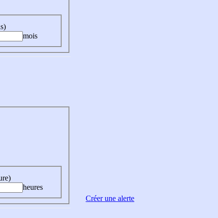
s)
mois
ure)
heures
Créer une alerte