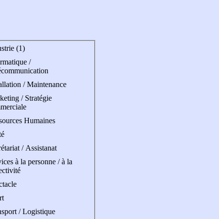
strie (1)
rmatique /
écommunication
allation / Maintenance
eting / Stratégie
merciale
sources Humaines
té
étariat / Assistanat
ices à la personne / à la
ectivité
ctacle
rt
sport / Logistique