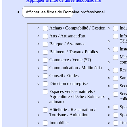
Appliquer
le filtre de durée hebdomadaire
Afficher les filtres de
Domaine pro
fessionnel
Domaine professionel
Achats / Comptabilité / Gestion
Indu
Arts / Artisanat d'art
Info
Tél
Banque / Assurance
Inst
Bâtiment / Travaux Publics
Mark
Commerce / Vente (57)
com
Communication / Multimédia
Res
Conseil / Etudes
San
Direction d'entreprise
Secr
Espaces verts et naturels /
Serv
Agriculture / Pêche / Soins aux
coll
animaux
Spe
Hôtellerie - Restauration /
Tourisme / Animation
Spo
Immobilier
Tran