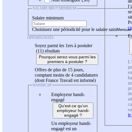
de
l
SALAIRE BRUT MINIMUM
se
si
Salaire minimum
Po
co
Choisissez une périodicité pour le salaire saisi
En
OPPORTUNITÉS
Soyez parmi les 1ers à postuler
(11)
résultats
Pourquoi serez-vous parmi les
L'
premiers à postuler ?
pe
Offres de plus de 15 jours,
en
comptant moins de 4 candidatures
ha
(dont France Travail est informé)
un
HANDICAP
pr
de
Employeur handi-
ad
engagé
ca
Qu'est-ce qu'un
sa
employeur handi-
le
engagé ?
Un employeur handi-
engagé est un