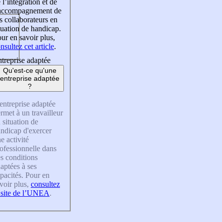
 l’intégration et de
’accompagnement de
s collaborateurs en
tuation de handicap.
ur en savoir plus,
nsultez cet article
.
treprise adaptée
Qu'est-ce qu'une
entreprise adaptée
?
entreprise adaptée
rmet à un travailleur
 situation de
ndicap d'exercer
e activité
ofessionnelle dans
s conditions
aptées à ses
pacités. Pour en
voir plus,
consultez
 site de l’UNEA
.