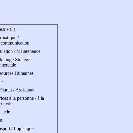
strie (3)
rmatique /
écommunication
allation / Maintenance
eting / Stratégie
merciale
sources Humaines
té
étariat / Assistanat
ices à la personne / à la
ectivité
ctacle
rt
sport / Logistique