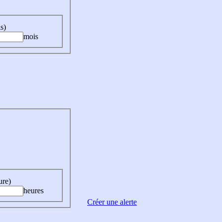
s)
mois
ure)
heures
Créer une alerte