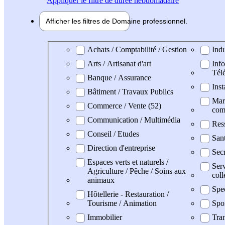
Appliquer
le filtre de durée hebdomadaire
Afficher les filtres de
Domaine pro
fessionnel
Domaine professionel
Achats / Comptabilité / Gestion
Indu
Arts / Artisanat d'art
Info
Tél
Banque / Assurance
Inst
Bâtiment / Travaux Publics
Mark
Commerce / Vente (52)
com
Communication / Multimédia
Res
Conseil / Etudes
San
Direction d'entreprise
Secr
Espaces verts et naturels /
Serv
Agriculture / Pêche / Soins aux
coll
animaux
Spe
Hôtellerie - Restauration /
Tourisme / Animation
Spo
Immobilier
Tran