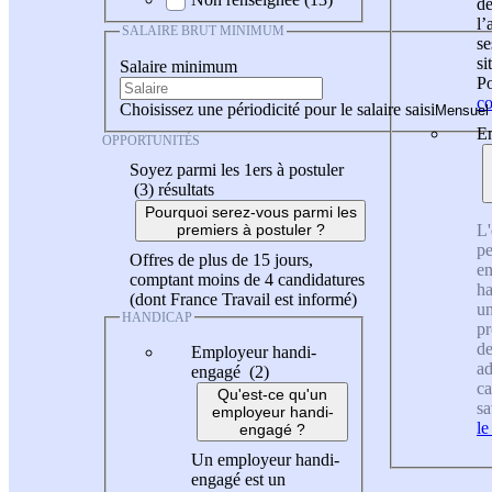
de
l
SALAIRE BRUT MINIMUM
se
si
Salaire minimum
Po
co
Choisissez une périodicité pour le salaire saisi
En
OPPORTUNITÉS
Soyez parmi les 1ers à postuler
(3)
résultats
Pourquoi serez-vous parmi les
L'
premiers à postuler ?
pe
Offres de plus de 15 jours,
en
comptant moins de 4 candidatures
ha
(dont France Travail est informé)
un
HANDICAP
pr
de
Employeur handi-
ad
engagé (2)
ca
Qu'est-ce qu'un
sa
employeur handi-
le
engagé ?
Un employeur handi-
engagé est un