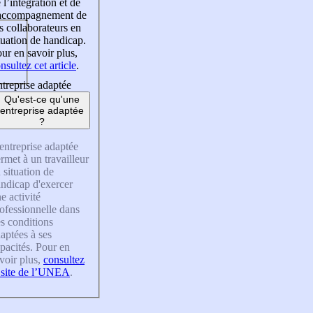
 l’intégration et de
’accompagnement de
s collaborateurs en
tuation de handicap.
ur en savoir plus,
nsultez cet article
.
treprise adaptée
Qu'est-ce qu'une
entreprise adaptée
?
entreprise adaptée
rmet à un travailleur
 situation de
ndicap d'exercer
e activité
ofessionnelle dans
s conditions
aptées à ses
pacités. Pour en
voir plus,
consultez
 site de l’UNEA
.