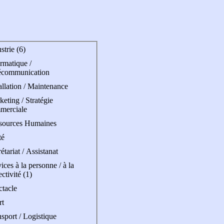
strie (6)
rmatique /
écommunication
allation / Maintenance
eting / Stratégie
merciale
sources Humaines
té
étariat / Assistanat
ices à la personne / à la
ectivité (1)
ctacle
rt
sport / Logistique