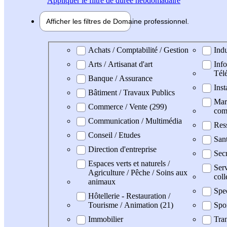
Appliquer
le filtre de durée hebdomadaire
Afficher les filtres de
Domaine pro
fessionnel
Domaine professionel
Achats / Comptabilité / Gestion
Indu
Arts / Artisanat d'art
Info
Tél
Banque / Assurance
Inst
Bâtiment / Travaux Publics
Mark
Commerce / Vente (299)
com
Communication / Multimédia
Res
Conseil / Etudes
San
Direction d'entreprise
Secr
Espaces verts et naturels /
Serv
Agriculture / Pêche / Soins aux
coll
animaux
Spe
Hôtellerie - Restauration /
Tourisme / Animation (21)
Spo
Immobilier
Tran