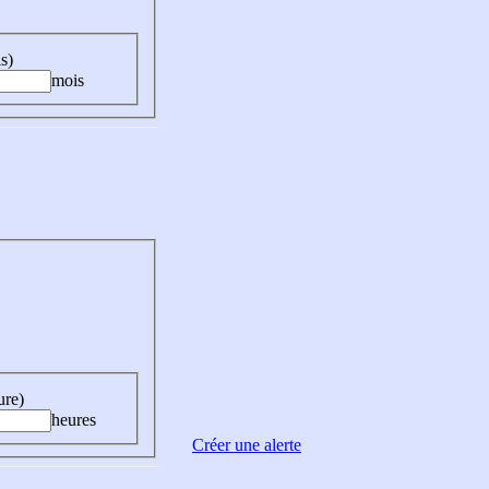
s)
mois
ure)
heures
Créer une alerte