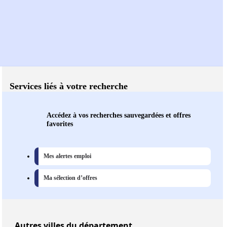
Services liés à votre recherche
Accédez à vos recherches sauvegardées et offres
favorites
Mes alertes emploi
Ma sélection d’offres
Autres
villes
du département