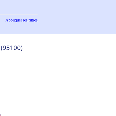
Appliquer
les filtres
 (95100)