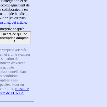
 l’intégration et de
’accompagnement de
s collaborateurs en
tuation de handicap.
ur en savoir plus,
nsultez cet article
.
treprise adaptée
Qu'est-ce qu'une
entreprise adaptée
?
entreprise adaptée
rmet à un travailleur
 situation de
ndicap d'exercer
e activité
ofessionnelle dans
s conditions
aptées à ses
pacités. Pour en
voir plus,
consultez
 site de l’UNEA
.