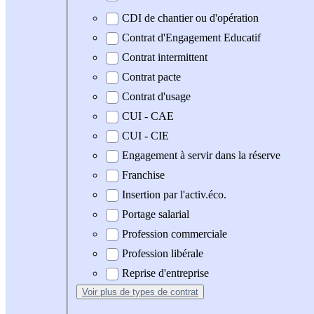
CDI de chantier ou d'opération
Contrat d'Engagement Educatif
Contrat intermittent
Contrat pacte
Contrat d'usage
CUI - CAE
CUI - CIE
Engagement à servir dans la réserve
Franchise
Insertion par l'activ.éco.
Portage salarial
Profession commerciale
Profession libérale
Reprise d'entreprise
Voir plus
de types de contrat