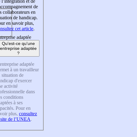
 l’intégration et de
’accompagnement de
s collaborateurs en
tuation de handicap.
ur en savoir plus,
nsultez cet article
.
treprise adaptée
Qu'est-ce qu'une
entreprise adaptée
?
entreprise adaptée
rmet à un travailleur
 situation de
ndicap d'exercer
e activité
ofessionnelle dans
s conditions
aptées à ses
pacités. Pour en
voir plus,
consultez
 site de l’UNEA
.