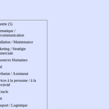
strie (5)
rmatique /
écommunication
allation / Maintenance
eting / Stratégie
merciale
sources Humaines
té
étariat / Assistanat
ices à la personne / à la
ectivité
ctacle
rt
sport / Logistique