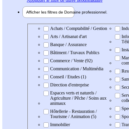
Appliquer
le filtre de durée hebdomadaire
Afficher les filtres de
Domaine pro
fessionnel
Domaine professionel
Achats / Comptabilité / Gestion
Indu
Arts / Artisanat d'art
Info
Tél
Banque / Assurance
Inst
Bâtiment / Travaux Publics
Mark
Commerce / Vente (92)
com
Communication / Multimédia
Res
Conseil / Etudes (1)
San
Direction d'entreprise
Secr
Espaces verts et naturels /
Serv
Agriculture / Pêche / Soins aux
coll
animaux
Spe
Hôtellerie - Restauration /
Tourisme / Animation (5)
Spo
Immobilier
Tran