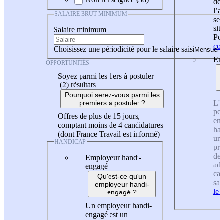
de
l
SALAIRE BRUT MINIMUM
se
si
Salaire minimum
Po
co
Choisissez une périodicité pour le salaire saisi
En
OPPORTUNITÉS
Soyez parmi les 1ers à postuler
(2)
résultats
Pourquoi serez-vous parmi les
L'
premiers à postuler ?
pe
Offres de plus de 15 jours,
en
comptant moins de 4 candidatures
ha
(dont France Travail est informé)
un
HANDICAP
pr
de
Employeur handi-
ad
engagé
ca
Qu'est-ce qu'un
sa
employeur handi-
le
engagé ?
Un employeur handi-
engagé est un