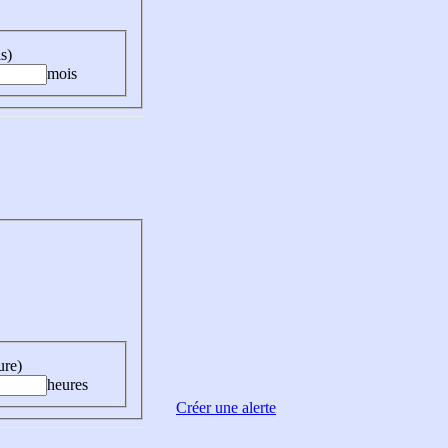
s)
mois
ure)
heures
Créer une alerte