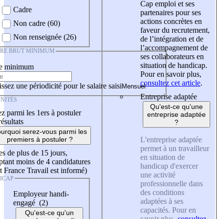
Cap emploi et ses
Cadre
partenaires pour ses
actions concrètes en
Non cadre (60)
faveur du recrutement,
Non renseignée (26)
de l’intégration et de
l’accompagnement de
IRE BRUT MINIMUM
ses collaborateurs en
situation de handicap.
re minimum
Pour en savoir plus,
consultez cet article
.
ssez une périodicité pour le salaire saisi
Entreprise adaptée
NITÉS
Qu'est-ce qu'une
z parmi les 1ers à postuler
entreprise adaptée
résultats
?
urquoi serez-vous parmi les
L'entreprise adaptée
premiers à postuler ?
permet à un travailleur
es de plus de 15 jours,
en situation de
tant moins de 4 candidatures
handicap d'exercer
t France Travail est informé)
une activité
ICAP
professionnelle dans
des conditions
Employeur handi-
adaptées à ses
engagé (2)
capacités. Pour en
Qu'est-ce qu'un
savoir plus,
consultez