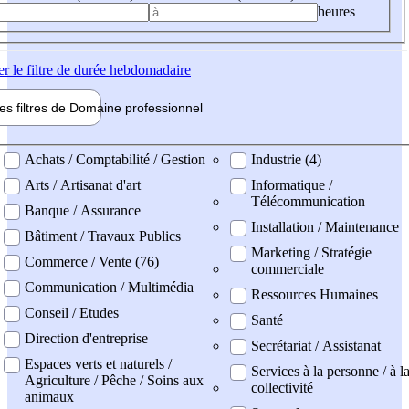
heures
er
le filtre de durée hebdomadaire
les filtres de
Domaine pro
fessionnel
ne professionel
Achats / Comptabilité / Gestion
Industrie (4)
Arts / Artisanat d'art
Informatique /
Télécommunication
Banque / Assurance
Installation / Maintenance
Bâtiment / Travaux Publics
Marketing / Stratégie
Commerce / Vente (76)
commerciale
Communication / Multimédia
Ressources Humaines
Conseil / Etudes
Santé
Direction d'entreprise
Secrétariat / Assistanat
Espaces verts et naturels /
Services à la personne / à l
Agriculture / Pêche / Soins aux
collectivité
animaux