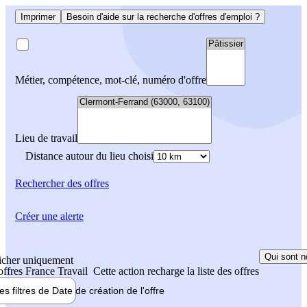
Imprimer
Besoin d'aide sur la recherche d'offres d'emploi ?
Métier, compétence, mot-clé, numéro d'offre
Lieu de travail
Distance autour du lieu choisi
Rechercher
des offres
Créer une alerte
Qui sont n
icher uniquement
 offres France Travail
Cette action recharge la liste des offres
les filtres de
Date de création
de l'offre