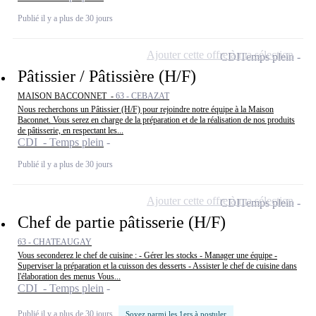
Publié il y a plus de 30 jours
Ajouter cette offre à ma sélection
CDI
Temps plein
Pâtissier / Pâtissière (H/F)
MAISON BACCONNET -
63 - CEBAZAT
Nous recherchons un Pâtissier (H/F) pour rejoindre notre équipe à la Maison
Baconnet. Vous serez en charge de la préparation et de la réalisation de nos produits
de pâtisserie, en respectant les...
CDI - Temps plein
Publié il y a plus de 30 jours
Ajouter cette offre à ma sélection
CDI
Temps plein
Chef de partie pâtisserie (H/F)
63 - CHATEAUGAY
Vous seconderez le chef de cuisine : - Gérer les stocks - Manager une équipe -
Superviser la préparation et la cuisson des desserts - Assister le chef de cuisine dans
l'élaboration des menus Vous...
CDI - Temps plein
Publié il y a plus de 30 jours
Soyez parmi les 1ers à postuler