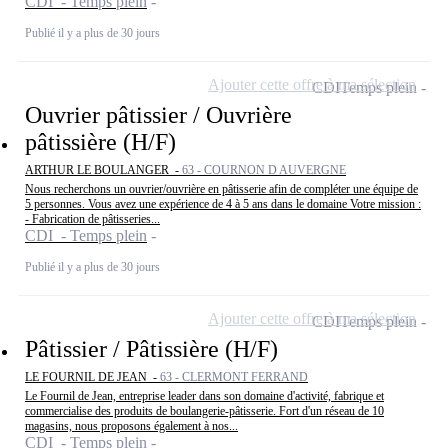
CDI - Temps plein
Publié il y a plus de 30 jours
Ajouter cette offre à ma sélection
CDI
Temps plein
Ouvrier pâtissier / Ouvrière
pâtissière (H/F)
ARTHUR LE BOULANGER -
63 - COURNON D AUVERGNE
Nous recherchons un ouvrier/ouvrière en pâtisserie afin de compléter une équipe de
5 personnes. Vous avez une expérience de 4 à 5 ans dans le domaine Votre mission :
- Fabrication de pâtisseries...
CDI - Temps plein
Publié il y a plus de 30 jours
Ajouter cette offre à ma sélection
CDI
Temps plein
Pâtissier / Pâtissière (H/F)
LE FOURNIL DE JEAN -
63 - CLERMONT FERRAND
Le Fournil de Jean, entreprise leader dans son domaine d'activité, fabrique et
commercialise des produits de boulangerie-pâtisserie. Fort d'un réseau de 10
magasins, nous proposons également à nos...
CDI - Temps plein