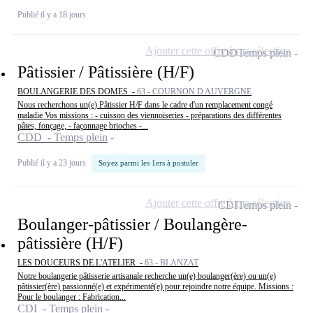
Publié il y a 18 jours
Ajouter cette offre à ma sélection
CDD
Temps plein
Pâtissier / Pâtissière (H/F)
BOULANGERIE DES DOMES -
63 - COURNON D AUVERGNE
Nous recherchons un(e) Pâtissier H/F dans le cadre d'un remplacement congé
maladie Vos missions : - cuisson des viennoiseries - préparations des différentes
pâtes, fonçage, - façonnage brioches -...
CDD - Temps plein
Publié il y a 23 jours
Soyez parmi les 1ers à postuler
Ajouter cette offre à ma sélection
CDI
Temps plein
Boulanger-pâtissier / Boulangère-
pâtissière (H/F)
LES DOUCEURS DE L'ATELIER -
63 - BLANZAT
Notre boulangerie pâtisserie artisanale recherche un(e) boulanger(ère) ou un(e)
pâtissier(ère) passionné(e) et expérimenté(e) pour rejoindre notre équipe. Missions :
Pour le boulanger : Fabrication...
CDI - Temps plein