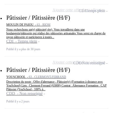
Ajouter cette offre à ma sélection
CDI
Temps plein
Pâtissier / Pâtissière (H/F)
MOULIN DE PAIOU -
63 - RIOM
Nous recherchons un(e) pâtissier(-ère). Vous travaillerez dans une
boulangerie/pâtisserie qui réalise des pâtisseries artisanales Vous serez en charge du
rayon pâtisserie et participerez à toutes...
CDI - Temps plein
Publié il y a plus de 30 jours
Ajouter cette offre à ma sélection
CDD
Non renseigné
Pâtissier / Pâtissière (H/F)
YOUSCHOOL -
63 - CLERMONT-FERRAND
Description du poste : Offre d'alternance - Pâtissier(e) (Formation à distance avec
YouSchool) Lieu : Clermont-Ferrand (63000) Contrat : Alternance Formation : CAP
Pâtissier (YouSchool - 100% à...
CDD - Non renseigné
Publié il y a 2 jours