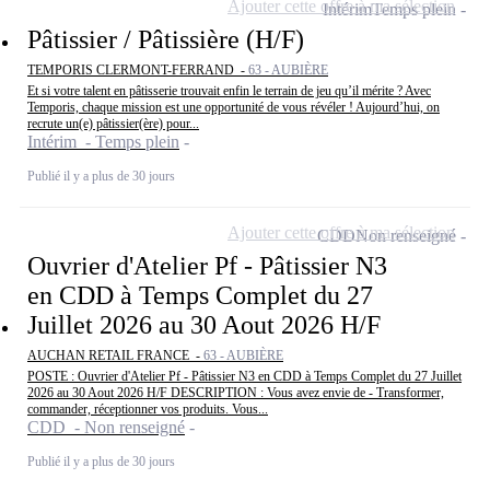
Ajouter cette offre à ma sélection
Intérim
Temps plein
Pâtissier / Pâtissière (H/F)
TEMPORIS CLERMONT-FERRAND -
63 - AUBIÈRE
Et si votre talent en pâtisserie trouvait enfin le terrain de jeu qu’il mérite ? Avec
Temporis, chaque mission est une opportunité de vous révéler ! Aujourd’hui, on
recrute un(e) pâtissier(ère) pour...
Intérim - Temps plein
Publié il y a plus de 30 jours
Ajouter cette offre à ma sélection
CDD
Non renseigné
Ouvrier d'Atelier Pf - Pâtissier N3
en CDD à Temps Complet du 27
Juillet 2026 au 30 Aout 2026 H/F
AUCHAN RETAIL FRANCE -
63 - AUBIÈRE
POSTE : Ouvrier d'Atelier Pf - Pâtissier N3 en CDD à Temps Complet du 27 Juillet
2026 au 30 Aout 2026 H/F DESCRIPTION : Vous avez envie de - Transformer,
commander, réceptionner vos produits. Vous...
CDD - Non renseigné
Publié il y a plus de 30 jours