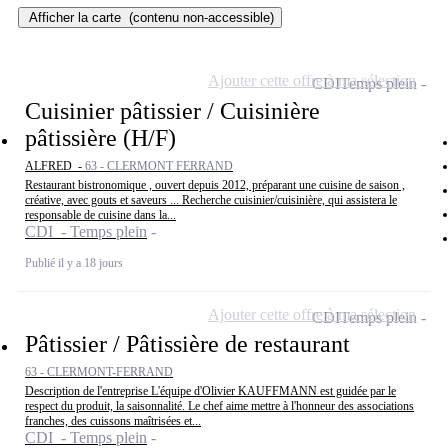
Afficher la carte
(contenu non-accessible)
Ajouter cette offre à ma sélection
CDI
Temps plein
Cuisinier pâtissier / Cuisinière
pâtissière (H/F)
ALFRED -
63 - CLERMONT FERRAND
Restaurant bistronomique , ouvert depuis 2012, préparant une cuisine de saison ,
créative, avec gouts et saveurs ... Recherche cuisinier/cuisinière, qui assistera le
responsable de cuisine dans la...
CDI - Temps plein
Publié il y a 18 jours
Ajouter cette offre à ma sélection
CDI
Temps plein
Pâtissier / Pâtissière de restaurant
63 - CLERMONT-FERRAND
Description de l'entreprise L'équipe d'Olivier KAUFFMANN est guidée par le
respect du produit, la saisonnalité. Le chef aime mettre à l'honneur des associations
franches, des cuissons maîtrisées et...
CDI - Temps plein