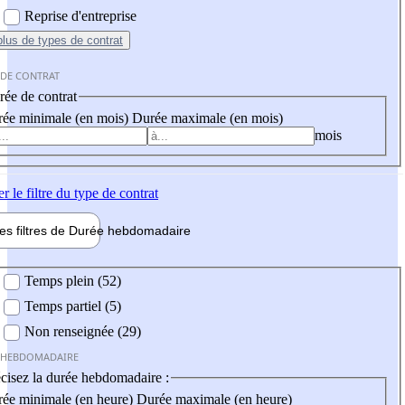
Reprise d'entreprise
plus
de types de contrat
 DE CONTRAT
ée de contrat
ée minimale (en mois)
Durée maximale (en mois)
mois
er
le filtre du type de contrat
les filtres de
Durée hebdo
madaire
 hebdomadaire
Temps plein (52)
Temps partiel (5)
Non renseignée (29)
 HEBDOMADAIRE
cisez la durée hebdomadaire :
ée minimale (en heure)
Durée maximale (en heure)