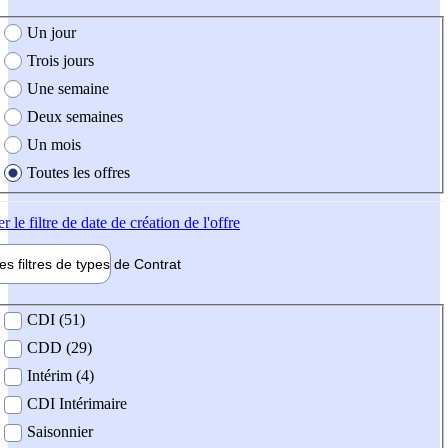
e création de l'offre
Un jour
Trois jours
Une semaine
Deux semaines
Un mois
Toutes les offres
er
le filtre de date de création de l'offre
les filtres de types de
Contrat
de contrat
CDI (51)
CDD (29)
Intérim (4)
CDI Intérimaire
Saisonnier