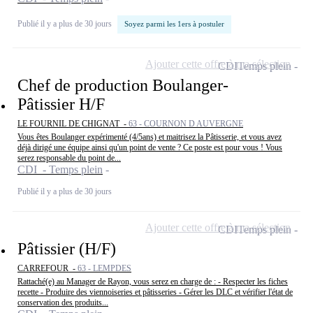
Publié il y a plus de 30 jours
Soyez parmi les 1ers à postuler
Ajouter cette offre à ma sélection
CDI
Temps plein
Chef de production Boulanger-
Pâtissier H/F
LE FOURNIL DE CHIGNAT -
63 - COURNON D AUVERGNE
Vous êtes Boulanger expérimenté (4/5ans) et maitrisez la Pâtisserie, et vous avez
déjà dirigé une équipe ainsi qu'un point de vente ? Ce poste est pour vous ! Vous
serez responsable du point de...
CDI - Temps plein
Publié il y a plus de 30 jours
Ajouter cette offre à ma sélection
CDI
Temps plein
Pâtissier (H/F)
CARREFOUR -
63 - LEMPDES
Rattaché(e) au Manager de Rayon, vous serez en charge de : - Respecter les fiches
recette - Produire des viennoiseries et pâtisseries - Gérer les DLC et vérifier l'état de
conservation des produits...