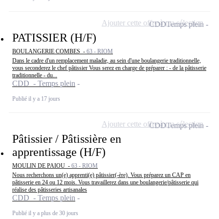
Ajouter cette offre à ma sélection
CDD
Temps plein
PATISSIER (H/F)
BOULANGERIE COMBES -
63 - RIOM
Dans le cadre d'un remplacement maladie, au sein d'une boulangerie traditionnelle,
vous seconderez le chef pâtissier Vous serez en charge de préparer : - de la pâtisserie
traditionnelle - du...
CDD - Temps plein
Publié il y a 17 jours
Ajouter cette offre à ma sélection
CDD
Temps plein
Pâtissier / Pâtissière en
apprentissage (H/F)
MOULIN DE PAIOU -
63 - RIOM
Nous recherchons un(e) apprenti(e) pâtissier(-ère). Vous préparez un CAP en
pâtisserie en 24 ou 12 mois. Vous travaillerez dans une boulangerie/pâtisserie qui
réalise des pâtisseries artisanales
CDD - Temps plein
Publié il y a plus de 30 jours