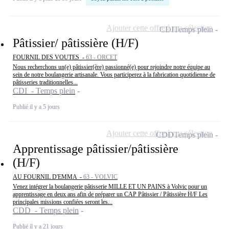
Ajouter cette offre à ma sélection
CDI
Temps plein
Pâtissier/ pâtissière (H/F)
FOURNIL DES VOUTES -
63 - ORCET
Nous recherchons un(e) pâtissier(ère) passionné(e) pour rejoindre notre équipe au
sein de notre boulangerie artisanale. Vous participerez à la fabrication quotidienne de
pâtisseries traditionnelles...
CDI - Temps plein
Publié il y a 5 jours
Ajouter cette offre à ma sélection
CDD
Temps plein
Apprentissage pâtissier/pâtissière
(H/F)
AU FOURNIL D'EMMA -
63 - VOLVIC
Venez intégrer la boulangerie pâtisserie MILLE ET UN PAINS à Volvic pour un
apprentissage en deux ans afin de préparer un CAP Pâtissier / Pâtissière H/F Les
principales missions confiées seront les...
CDD - Temps plein
Publié il y a 21 jours