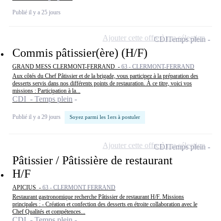
Publié il y a 25 jours
Ajouter cette offre à ma sélection
CDI
Temps plein
Commis pâtissier(ère) (H/F)
GRAND MESS CLERMONT-FERRAND -
63 - CLERMONT-FERRAND
Aux côtés du Chef Pâtissier et de la brigade, vous participez à la préparation des
desserts servis dans nos différents points de restauration. À ce titre, voici vos
missions : Participation à la...
CDI - Temps plein
Publié il y a 29 jours
Soyez parmi les 1ers à postuler
Ajouter cette offre à ma sélection
CDI
Temps plein
Pâtissier / Pâtissière de restaurant
H/F
APICIUS -
63 - CLERMONT FERRAND
Restaurant gastronomique recherche Pâtissier de restaurant H/F. Missions
principales : - Création et confection des desserts en étroite collaboration avec le
Chef Qualités et compétences...
CDI - Temps plein