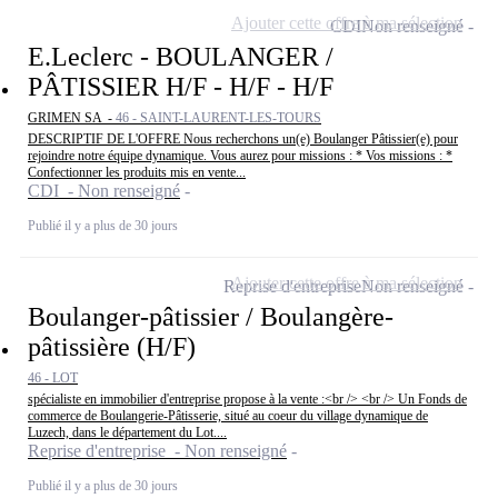
Ajouter cette offre à ma sélection
CDI
Non renseigné
E.Leclerc - BOULANGER /
PÂTISSIER H/F - H/F - H/F
GRIMEN SA -
46 - SAINT-LAURENT-LES-TOURS
DESCRIPTIF DE L'OFFRE Nous recherchons un(e) Boulanger Pâtissier(e) pour
rejoindre notre équipe dynamique. Vous aurez pour missions : * Vos missions : *
Confectionner les produits mis en vente...
CDI - Non renseigné
Publié il y a plus de 30 jours
Ajouter cette offre à ma sélection
Reprise d'entreprise
Non renseigné
Boulanger-pâtissier / Boulangère-
pâtissière (H/F)
46 - LOT
spécialiste en immobilier d'entreprise propose à la vente :<br /> <br /> Un Fonds de
commerce de Boulangerie-Pâtisserie, situé au coeur du village dynamique de
Luzech, dans le département du Lot....
Reprise d'entreprise - Non renseigné
Publié il y a plus de 30 jours