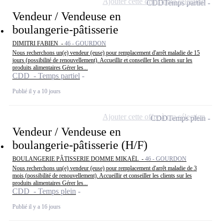
Ajouter cette offre à ma sélection
CDD
Temps partiel
Vendeur / Vendeuse en
boulangerie-pâtisserie
DIMITRI FABIEN -
46 - GOURDON
Nous recherchons un(e) vendeur (euse) pour remplacement d'arrêt maladie de 15
jours (possibilité de renouvellement). Accueillir et conseiller les clients sur les
produits alimentaires Gérer les...
CDD - Temps partiel
Publié il y a 10 jours
Ajouter cette offre à ma sélection
CDD
Temps plein
Vendeur / Vendeuse en
boulangerie-pâtisserie (H/F)
BOULANGERIE PÂTISSERIE DOMME MIKAËL -
46 - GOURDON
Nous recherchons un(e) vendeur (euse) pour remplacement d'arrêt maladie de 3
mois (possibilité de renouvellement). Accueillir et conseiller les clients sur les
produits alimentaires Gérer les...
CDD - Temps plein
Publié il y a 16 jours