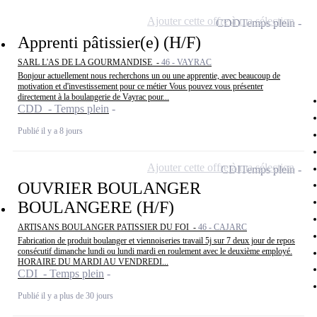
Ajouter cette offre à ma sélection
CDD
Temps plein
Apprenti pâtissier(e) (H/F)
SARL L'AS DE LA GOURMANDISE -
46 - VAYRAC
Bonjour actuellement nous recherchons un ou une apprentie, avec beaucoup de
motivation et d'investissement pour ce métier Vous pouvez vous présenter
directement à la boulangerie de Vayrac pour...
CDD - Temps plein
Publié il y a 8 jours
Ajouter cette offre à ma sélection
CDI
Temps plein
OUVRIER BOULANGER
BOULANGERE (H/F)
ARTISANS BOULANGER PATISSIER DU FOI -
46 - CAJARC
Fabrication de produit boulanger et viennoiseries travail 5j sur 7 deux jour de repos
consécutif dimanche lundi ou lundi mardi en roulement avec le deuxième employé.
HORAIRE DU MARDI AU VENDREDI...
CDI - Temps plein
Publié il y a plus de 30 jours