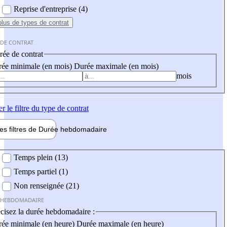
Reprise d'entreprise (4)
plus
de types de contrat
 DE CONTRAT
ée de contrat
ée minimale (en mois)
Durée maximale (en mois)
mois
er
le filtre du type de contrat
les filtres de
Durée hebdo
madaire
 hebdomadaire
Temps plein (13)
Temps partiel (1)
Non renseignée (21)
 HEBDOMADAIRE
cisez la durée hebdomadaire :
ée minimale (en heure)
Durée maximale (en heure)