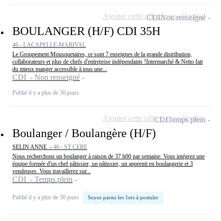
Ajouter cette offre à ma sélection
CDI
Non renseigné
BOULANGER (H/F) CDI 35H
46 - LACAPELLE-MARIVAL
Le Groupement Mousquetaires, ce sont 7 enseignes de la grande distribution,
collaborateurs et plus de chefs d'entreprise indépendants !Intermarché & Netto fait
du mieux manger accessible à tous une...
CDI - Non renseigné
Publié il y a plus de 30 jours
Ajouter cette offre à ma sélection
CDI
Temps plein
Boulanger / Boulangère (H/F)
SELIN ANNE -
46 - ST CERE
Nous recherchons un boulanger à raison de 37 h00 par semaine. Vous intégrez une
équipe formée d'un chef pâtissier, un pâtissier, un apprenti en boulangerie et 3
vendeuses. Vous travaillerez sur...
CDI - Temps plein
Publié il y a plus de 30 jours
Soyez parmi les 1ers à postuler