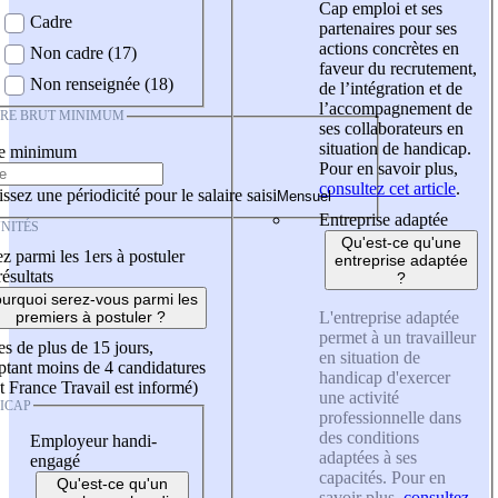
Cap emploi et ses
Cadre
partenaires pour ses
actions concrètes en
Non cadre (17)
faveur du recrutement,
Non renseignée (18)
de l’intégration et de
l’accompagnement de
IRE BRUT MINIMUM
ses collaborateurs en
situation de handicap.
re minimum
Pour en savoir plus,
consultez cet article
.
ssez une périodicité pour le salaire saisi
Entreprise adaptée
NITÉS
Qu'est-ce qu'une
z parmi les 1ers à postuler
entreprise adaptée
résultats
?
urquoi serez-vous parmi les
L'entreprise adaptée
premiers à postuler ?
permet à un travailleur
es de plus de 15 jours,
en situation de
tant moins de 4 candidatures
handicap d'exercer
t France Travail est informé)
une activité
ICAP
professionnelle dans
des conditions
Employeur handi-
adaptées à ses
engagé
capacités. Pour en
Qu'est-ce qu'un
savoir plus,
consultez