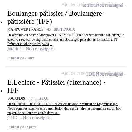
Ajouter cette offre à ma sélection
Intérim
Non renseigné
Boulanger-pâtissier / Boulangère-
pâtissière (H/F)
MANPOWER FRANCE -
46 - BRETENOUX
Description du poste : Manpower BIARS SUR CERE recherche pour son client, un
acteur du secteur de l'agroalimentaire, un Boulanger-pâtissier en formation (H/F
Préparer et fabriquer les pains,...
Intérim - Non renseigné
Publié il y a 7 jours
Ajouter cette offre à ma sélection
CDD
Non renseigné
E.Leclerc - Pâtissier (alternance) -
H/F
SOCAPDIS -
46 - FIGEAC
DESCRIPTIF DE L'OFFRE E. Leclerc est un acteur militant de l'apprentissage.
Nous sommes attachés à la transmission des savoir-faire, et l'alternance est un bon
moyen de réussir son entrée dans la...
CDD - Non renseigné
Publié il y a 15 jours