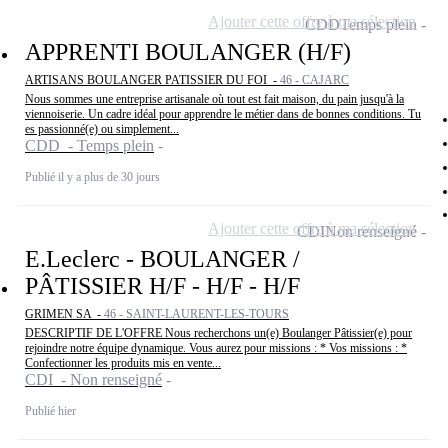
Ajouter cette offre à ma sélection
CDD
Temps plein
APPRENTI BOULANGER (H/F)
ARTISANS BOULANGER PATISSIER DU FOI -
46 - CAJARC
Nous sommes une entreprise artisanale où tout est fait maison, du pain jusqu'à la
viennoiserie. Un cadre idéal pour apprendre le métier dans de bonnes conditions. Tu
es passionné(e) ou simplement...
CDD - Temps plein
Publié il y a plus de 30 jours
Ajouter cette offre à ma sélection
CDI
Non renseigné
E.Leclerc - BOULANGER /
PÂTISSIER H/F - H/F - H/F
GRIMEN SA -
46 - SAINT-LAURENT-LES-TOURS
DESCRIPTIF DE L'OFFRE Nous recherchons un(e) Boulanger Pâtissier(e) pour
rejoindre notre équipe dynamique. Vous aurez pour missions : * Vos missions : *
Confectionner les produits mis en vente...
CDI - Non renseigné
Publié hier