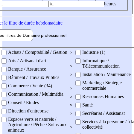
heures
er
le filtre de durée hebdomadaire
les filtres de
Domaine pro
fessionnel
ne professionel
Achats / Comptabilité / Gestion
Industrie (1)
Arts / Artisanat d'art
Informatique /
Télécommunication
Banque / Assurance
Installation / Maintenance
Bâtiment / Travaux Publics
Marketing / Stratégie
Commerce / Vente (34)
commerciale
Communication / Multimédia
Ressources Humaines
Conseil / Etudes
Santé
Direction d'entreprise
Secrétariat / Assistanat
Espaces verts et naturels /
Services à la personne / à l
Agriculture / Pêche / Soins aux
collectivité
animaux