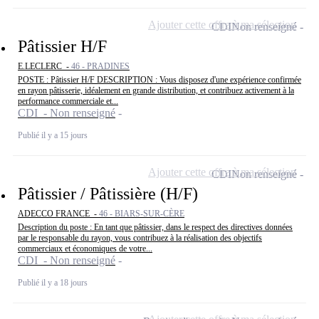
Ajouter cette offre à ma sélection
CDI
Non renseigné
Pâtissier H/F
E.LECLERC -
46 - PRADINES
POSTE : Pâtissier H/F DESCRIPTION : Vous disposez d'une expérience confirmée
en rayon pâtisserie, idéalement en grande distribution, et contribuez activement à la
performance commerciale et...
CDI - Non renseigné
Publié il y a 15 jours
Ajouter cette offre à ma sélection
CDI
Non renseigné
Pâtissier / Pâtissière (H/F)
ADECCO FRANCE -
46 - BIARS-SUR-CÈRE
Description du poste : En tant que pâtissier, dans le respect des directives données
par le responsable du rayon, vous contribuez à la réalisation des objectifs
commerciaux et économiques de votre...
CDI - Non renseigné
Publié il y a 18 jours