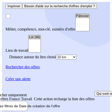
Imprimer
Besoin d'aide sur la recherche d'offres d'emploi ?
Métier, compétence, mot-clé, numéro d'offre
Lieu de travail
Distance autour du lieu choisi
Rechercher
des offres
Créer une alerte
Qui sont n
icher uniquement
 offres France Travail
Cette action recharge la liste des offres
les filtres de
Date de création
de l'offre