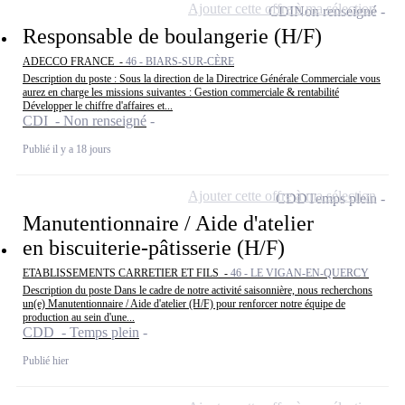
Ajouter cette offre à ma sélection
CDI
Non renseigné
Responsable de boulangerie (H/F)
ADECCO FRANCE -
46 - BIARS-SUR-CÈRE
Description du poste : Sous la direction de la Directrice Générale Commerciale vous
aurez en charge les missions suivantes : Gestion commerciale & rentabilité
Développer le chiffre d'affaires et...
CDI - Non renseigné
Publié il y a 18 jours
Ajouter cette offre à ma sélection
CDD
Temps plein
Manutentionnaire / Aide d'atelier
en biscuiterie-pâtisserie (H/F)
ETABLISSEMENTS CARRETIER ET FILS -
46 - LE VIGAN-EN-QUERCY
Description du poste Dans le cadre de notre activité saisonnière, nous recherchons
un(e) Manutentionnaire / Aide d'atelier (H/F) pour renforcer notre équipe de
production au sein d'une...
CDD - Temps plein
Publié hier