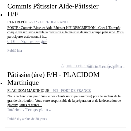
Commis Pâtissier Aide-Pâtissier
H/F
L'ENTREPÔT -
972 - FORT-DE-FRANCE
POSTE : Commis Pâtissier Aide-Pâtissier H/F DESCRIPTION : Chez L'Entrepôt,
chaque dessert servi reflète la précision et la maîtrise de notre équipe pâtisserie. Vous
participerez activement à la...
CDI - Non renseigné
Publié hier
Ajouter cette offre à ma sélection
Intérim
Temps plein
Pâtissier(ère) F/H - PLACIDOM
Martinique
PLACIDOM MARTINIQUE -
972 - FORT-DE-FRANCE
Nous recherchons pour l'un de nos clients un(e) pâtissier(ère) pour le secteur de la
grande distribution. Vous serez responsable de la préparation et de la décoration de
gâteaux, tartes et autres...
Intérim - Temps plein
Publié il y a plus de 30 jours