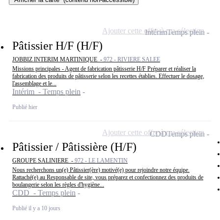
Ajouter cette offre à ma sélection
Intérim
Temps plein
Pâtissier H/F (H/F)
JOBBIZ INTERIM MARTINIQUE -
972 - RIVIERE SALEE
Missions principales - Agent de fabrication pâtisserie H/F Préparer et réaliser la
fabrication des produits de pâtisserie selon les recettes établies. Effectuer le dosage,
l'assemblage et le...
Intérim - Temps plein
Publié hier
Ajouter cette offre à ma sélection
CDD
Temps plein
Pâtissier / Pâtissière (H/F)
GROUPE SALINIERE -
972 - LE LAMENTIN
Nous recherchons un(e) Pâtissier(ère) motivé(e) pour rejoindre notre équipe.
Rattaché(e) au Responsable de site, vous préparez et confectionnez des produits de
boulangerie selon les règles d'hygiène...
CDD - Temps plein
Publié il y a 10 jours