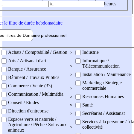
heures
er
le filtre de durée hebdomadaire
les filtres de
Domaine pro
fessionnel
ne professionel
Achats / Comptabilité / Gestion
Industrie
Arts / Artisanat d'art
Informatique /
Télécommunication
Banque / Assurance
Installation / Maintenance
Bâtiment / Travaux Publics
Marketing / Stratégie
Commerce / Vente (33)
commerciale
Communication / Multimédia
Ressources Humaines
Conseil / Etudes
Santé
Direction d'entreprise
Secrétariat / Assistanat
Espaces verts et naturels /
Services à la personne / à l
Agriculture / Pêche / Soins aux
collectivité
animaux