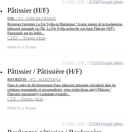
Ajouter cette offre à ma sélection
CDD
Temps plein
Pâtissier (H/F)
FDS -
972 - FORT-DE-FRANCE
Rejoignez l'aventure La Fée Sylda en Martinique ! Acteur majeur de la boulangerie-
pâtisserie artisanale sur l'île, La Fée Sylda recherche son futur Pâtissier (H/F).
Passionnés par les belles...
CDD - Temps plein
Publié il y a 19 jours
Ajouter cette offre à ma sélection
CDI
Temps plein
Pâtissier / Pâtissière (H/F)
RH'ORIZON -
972 - MARTINIQUE
Dans le cadre du développement d'une pâtisserie artisanale spécialisée dans les
créations gourmandes et personnalisées, nous recherchons un(e) Pâtissier /
Pâtissière passionné(e) souhaitant rejoindre...
CDI - Temps plein
Publié il y a 30 jours
Ajouter cette offre à ma sélection
CDD
Temps plein