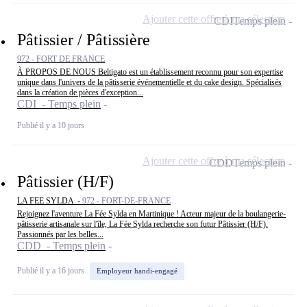
Ajouter cette offre à ma sélection
CDI
Temps plein
Pâtissier / Pâtissière
972 - FORT DE FRANCE
À PROPOS DE NOUS Beltigato est un établissement reconnu pour son expertise
unique dans l'univers de la pâtisserie événementielle et du cake design. Spécialisés
dans la création de pièces d'exception...
CDI - Temps plein
Publié il y a 10 jours
Ajouter cette offre à ma sélection
CDD
Temps plein
Pâtissier (H/F)
LA FEE SYLDA -
972 - FORT-DE-FRANCE
Rejoignez l'aventure La Fée Sylda en Martinique ! Acteur majeur de la boulangerie-
pâtisserie artisanale sur l'île, La Fée Sylda recherche son futur Pâtissier (H/F).
Passionnés par les belles...
CDD - Temps plein
Publié il y a 16 jours
Employeur handi-engagé