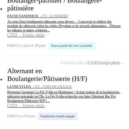
Boulanger-pâtissier / Boulangère-
pâtissière
PAUSE SANDWICH -
972 - LE ROBERT
Au sein d'une boulangerie-pâtisserie vous devrez : - Concevoir et réaliser des
produits de pâtisserie selon les règles d'hygiène et de sécurité alimentaires - Décorer
les gâteaux et autres créations...
CDD - Temps plein
Publié il y a plus de 30 jours
Soyez parmi les 1ers à postuler
Ajouter cette offre à ma sélection
CDD
Temps plein
Alternant en
Boulangerie/Pâtisserie (H/F)
LA FEE SYLDA -
972 - FORT-DE-FRANCE
Rejoignez l'aventure La Fée Sylda en Martinique ! Acteur majeur de la boulangerie-
pâtisserie artisanale sur l'île, La Fée Sylda recherche son futur Alternant Bac Pro
Boulangerie-Pâtisserie (H/F)....
CDD - Temps plein
Publié il y a 16 jours
Employeur handi-engagé