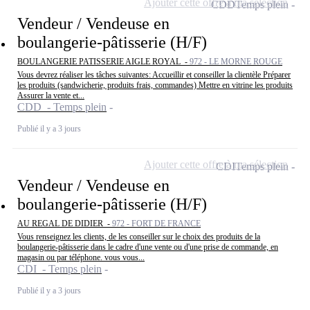
Ajouter cette offre à ma sélection
CDD
Temps plein
Vendeur / Vendeuse en
boulangerie-pâtisserie (H/F)
BOULANGERIE PATISSERIE AIGLE ROYAL -
972 - LE MORNE ROUGE
Vous devrez réaliser les tâches suivantes: Accueillir et conseiller la clientèle Préparer
les produits (sandwicherie, produits frais, commandes) Mettre en vitrine les produits
Assurer la vente et...
CDD - Temps plein
Publié il y a 3 jours
Ajouter cette offre à ma sélection
CDI
Temps plein
Vendeur / Vendeuse en
boulangerie-pâtisserie (H/F)
AU REGAL DE DIDIER -
972 - FORT DE FRANCE
Vous renseignez les clients, de les conseiller sur le choix des produits de la
boulangerie-pâtisserie dans le cadre d'une vente ou d'une prise de commande, en
magasin ou par téléphone. vous vous...
CDI - Temps plein
Publié il y a 3 jours