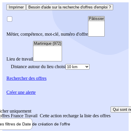
Imprimer
Besoin d'aide sur la recherche d'offres d'emploi ?
Métier, compétence, mot-clé, numéro d'offre
Lieu de travail
Distance autour du lieu choisi
Rechercher
des offres
Créer une alerte
Qui sont n
icher uniquement
 offres France Travail
Cette action recharge la liste des offres
les filtres de
Date de création
de l'offre