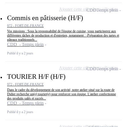
Ajouter cette offre à ma sélection
CDD
Temps plein
Commis en pâtisserie (H/F)
972 - FORT-DE-FRANCE
Vos missions : Sous la responsabilité de l'équipe de cuisine, vous participerez aux
différentes tâches de production et d'entretien, notamment : -Préparation des tartes et
gâteaux traditionnels...
CDD - Temps plein
Publié il y a 2 jours
Ajouter cette offre à ma sélection
CDD
Temps plein
TOURIER H/F (H/F)
972 - FORT-DE-FRANCE
Dans le cadre du développement de son activité, notre atelier situé sur la route de
Didier recherche un(e) tourier(e) pour renforcer son équipe. L'atelier confectionne
des produits salés et sucrés...
CDD - Temps plein
Publié il y a 2 jours
Ajouter cette offre à ma sélection