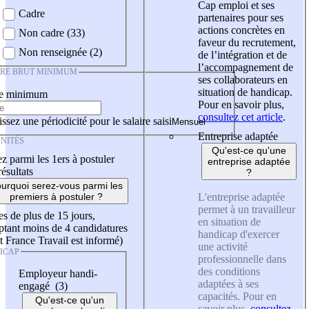
Cap emploi et ses
Cadre
partenaires pour ses
actions concrètes en
Non cadre (33)
faveur du recrutement,
Non renseignée (2)
de l’intégration et de
l’accompagnement de
IRE BRUT MINIMUM
ses collaborateurs en
situation de handicap.
re minimum
Pour en savoir plus,
consultez cet article
.
ssez une périodicité pour le salaire saisi
Entreprise adaptée
NITÉS
Qu'est-ce qu'une
z parmi les 1ers à postuler
entreprise adaptée
résultats
?
urquoi serez-vous parmi les
L'entreprise adaptée
premiers à postuler ?
permet à un travailleur
es de plus de 15 jours,
en situation de
tant moins de 4 candidatures
handicap d'exercer
t France Travail est informé)
une activité
ICAP
professionnelle dans
des conditions
Employeur handi-
adaptées à ses
engagé (3)
capacités. Pour en
Qu'est-ce qu'un
savoir plus,
consultez