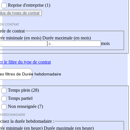
Reprise d'entreprise (1)
plus
de types de contrat
 DE CONTRAT
ée de contrat
ée minimale (en mois)
Durée maximale (en mois)
mois
er
le filtre du type de contrat
les filtres de
Durée hebdo
madaire
 hebdomadaire
Temps plein (28)
Temps partiel
Non renseignée (7)
 HEBDOMADAIRE
cisez la durée hebdomadaire :
ée minimale (en heure)
Durée maximale (en heure)