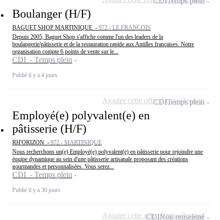
CDI
Temps plein
Boulanger (H/F)
BAGUET SHOP MARTINIQUE -
972 - LE FRANCOIS
Depuis 2005, Baguet Shop s'affiche comme l'un des leaders de la
boulangerie/pâtisserie et de la restauration rapide aux Antilles françaises. Notre
organisation compte 6 points de vente sur le...
CDI - Temps plein
Publié il y a 4 jours
Ajouter cette offre à ma sélection
CDI
Temps plein
Employé(e) polyvalent(e) en
pâtisserie (H/F)
RH'ORIZON -
972 - MARTINIQUE
Nous recherchons un(e) Employé(e) polyvalent(e) en pâtisserie pour rejoindre une
équipe dynamique au sein d'une pâtisserie artisanale proposant des créations
gourmandes et personnalisées. Vous serez...
CDI - Temps plein
Publié il y a 30 jours
Ajouter cette offre à ma sélection
CDI
Non renseigné