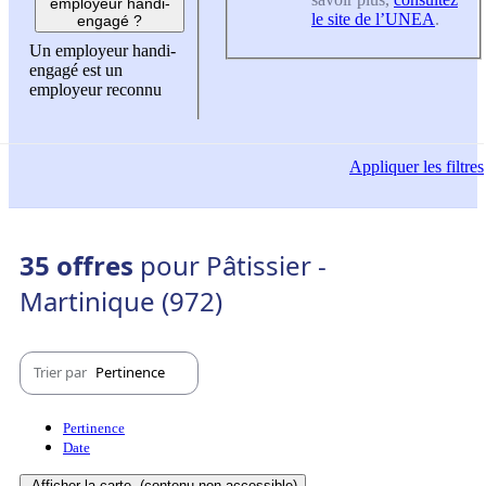
employeur handi-
le site de l’UNEA
.
engagé ?
Un employeur handi-
engagé est un
employeur reconnu
Appliquer
les filtres
35 offres
pour Pâtissier -
Martinique (972)
Trier par
Pertinence
Pertinence
Date
Afficher la carte
(contenu non-accessible)