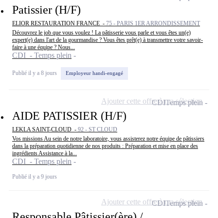
Patissier (H/F)
ELIOR RESTAURATION FRANCE -
75 - PARIS 1ER ARRONDISSEMENT
Découvrez le job que vous voulez ! La pâtisserie vous parle et vous êtes un(e)
expert(e) dans l'art de la gourmandise ? Vous êtes prêt(e) à transmettre votre savoir-
faire à une équipe ? Nous...
CDI - Temps plein
Publié il y a 8 jours
Employeur handi-engagé
Ajouter cette offre à ma sélection
CDI
Temps plein
AIDE PATISSIER (H/F)
LEKLA SAINT-CLOUD -
92 - ST CLOUD
Vos missions Au sein de notre laboratoire, vous assisterez notre équipe de pâtissiers
dans la préparation quotidienne de nos produits : Préparation et mise en place des
ingrédients Assistance à la...
CDI - Temps plein
Publié il y a 9 jours
Ajouter cette offre à ma sélection
CDI
Temps plein
Responsable Pâtissier(ère) /