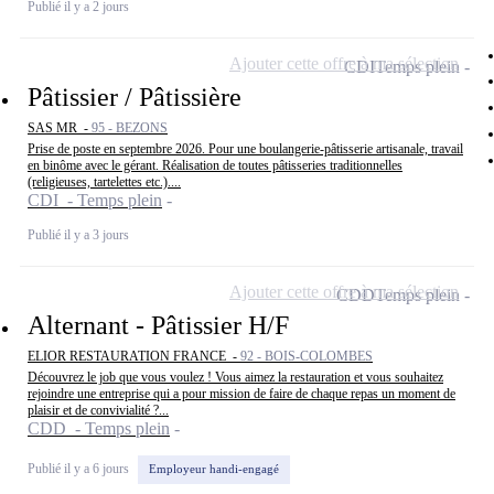
Publié il y a 2 jours
Ajouter cette offre à ma sélection
CDI
Temps plein
Pâtissier / Pâtissière
SAS MR -
95 - BEZONS
Prise de poste en septembre 2026. Pour une boulangerie-pâtisserie artisanale, travail
en binôme avec le gérant. Réalisation de toutes pâtisseries traditionnelles
(religieuses, tartelettes etc.)....
CDI - Temps plein
Publié il y a 3 jours
Ajouter cette offre à ma sélection
CDD
Temps plein
Alternant - Pâtissier H/F
ELIOR RESTAURATION FRANCE -
92 - BOIS-COLOMBES
Découvrez le job que vous voulez ! Vous aimez la restauration et vous souhaitez
rejoindre une entreprise qui a pour mission de faire de chaque repas un moment de
plaisir et de convivialité ?...
CDD - Temps plein
Publié il y a 6 jours
Employeur handi-engagé