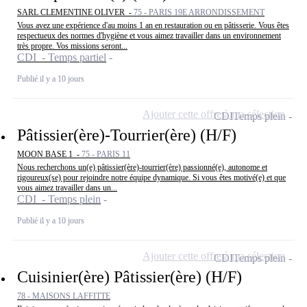
SARL CLEMENTINE OLIVER -
75 - PARIS 19E ARRONDISSEMENT
Vous avez une expérience d'au moins 1 an en restauration ou en pâtisserie. Vous êtes
respectueux des normes d'hygiène et vous aimez travailler dans un environnement
très propre. Vos missions seront...
CDI - Temps partiel
Publié il y a 10 jours
Ajouter cette offre à ma sélection
CDI
Temps plein
Pâtissier(ère)-Tourrier(ère) (H/F)
MOON BASE 1 -
75 - PARIS 11
Nous recherchons un(e) pâtissier(ère)-tourrier(ère) passionné(e), autonome et
rigoureux(se) pour rejoindre notre équipe dynamique. Si vous êtes motivé(e) et que
vous aimez travailler dans un...
CDI - Temps plein
Publié il y a 10 jours
Ajouter cette offre à ma sélection
CDI
Temps plein
Cuisinier(ère) Pâtissier(ère) (H/F)
78 - MAISONS LAFFITTE