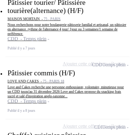
Pâtissier tourier/ Pâtissière
tourière(alternance) (H/F)
MAISON MORTAIN -
75 - PARIS
Nous recherchons pour notre boulangerie pâtisserie familial et artisanal, un pâtissier
en alternance. rythme de l'alternance 4 jour/ 1jour ou 3 semaines/1 semaine de
préférence.
CDD - Temps plein
Publié il y a 7 jours
Ajouter cette offre à ma sélection
CDD
Temps plein
Pâtissier commis (H/F)
LOVE AND CAKES -
75 - PARIS 18
Love and Cakes recherche une personne enthousiaste, volontaire, minutieuse pour
un CDD jusqu'au 31 décembre 2026 Love and Cakes propose du snacking frais
sucré et salé d'inspiration anglo-saxonne...
CDD - Temps plein
Publié il y a 8 jours
Ajouter cette offre à ma sélection
CDI
Temps plein