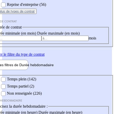
Reprise d'entreprise (56)
plus
de types de contrat
 DE CONTRAT
ée de contrat
ée minimale (en mois)
Durée maximale (en mois)
mois
er
le filtre du type de contrat
les filtres de
Durée hebdo
madaire
 hebdomadaire
Temps plein (142)
Temps partiel (2)
Non renseignée (226)
 HEBDOMADAIRE
cisez la durée hebdomadaire :
ée minimale (en heure)
Durée maximale (en heure)