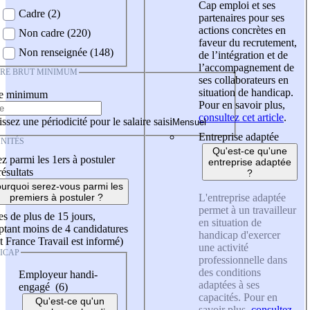
Cap emploi et ses
Cadre (2)
partenaires pour ses
actions concrètes en
Non cadre (220)
faveur du recrutement,
Non renseignée (148)
de l’intégration et de
l’accompagnement de
IRE BRUT MINIMUM
ses collaborateurs en
situation de handicap.
re minimum
Pour en savoir plus,
consultez cet article
.
ssez une périodicité pour le salaire saisi
Entreprise adaptée
NITÉS
Qu'est-ce qu'une
z parmi les 1ers à postuler
entreprise adaptée
résultats
?
urquoi serez-vous parmi les
L'entreprise adaptée
premiers à postuler ?
permet à un travailleur
es de plus de 15 jours,
en situation de
tant moins de 4 candidatures
handicap d'exercer
t France Travail est informé)
une activité
ICAP
professionnelle dans
des conditions
Employeur handi-
adaptées à ses
engagé (6)
capacités. Pour en
Qu'est-ce qu'un
savoir plus,
consultez