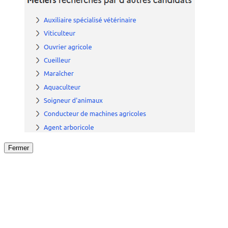
Fermer
Fermer
le détail de l'offre
/
Offre
sur
Offre précéden