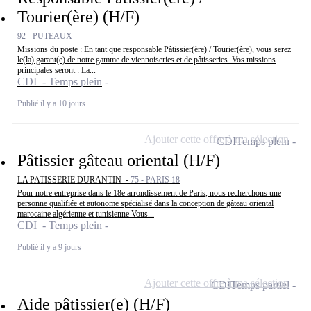
Tourier(ère) (H/F)
92 - PUTEAUX
Missions du poste : En tant que responsable Pâtissier(ère) / Tourier(ère), vous serez
le(la) garant(e) de notre gamme de viennoiseries et de pâtisseries. Vos missions
principales seront : La...
CDI - Temps plein
Publié il y a 10 jours
Ajouter cette offre à ma sélection
CDI
Temps plein
Pâtissier gâteau oriental (H/F)
LA PATISSERIE DURANTIN -
75 - PARIS 18
Pour notre entreprise dans le 18e arrondissement de Paris, nous recherchons une
personne qualifiée et autonome spécialisé dans la conception de gâteau oriental
marocaine algérienne et tunisienne Vous...
CDI - Temps plein
Publié il y a 9 jours
Ajouter cette offre à ma sélection
CDI
Temps partiel
Aide pâtissier(e) (H/F)