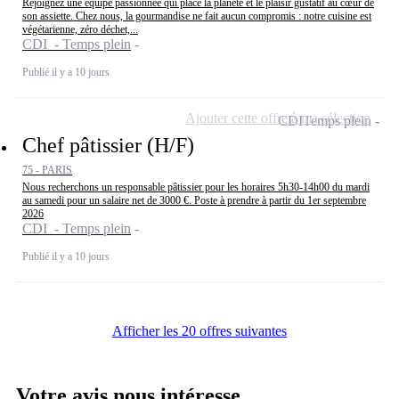
Rejoignez une équipe passionnée qui place la planète et le plaisir gustatif au cœur de
son assiette. Chez nous, la gourmandise ne fait aucun compromis : notre cuisine est
végétarienne, zéro déchet,...
CDI - Temps plein
Publié il y a 10 jours
Ajouter cette offre à ma sélection
CDI
Temps plein
Chef pâtissier (H/F)
75 - PARIS
Nous recherchons un responsable pâtissier pour les horaires 5h30-14h00 du mardi
au samedi pour un salaire net de 3000 €. Poste à prendre à partir du 1er septembre
2026
CDI - Temps plein
Publié il y a 10 jours
Afficher les 20 offres suivantes
Votre avis nous intéresse