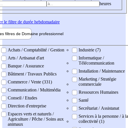
heures
er
le filtre de durée hebdomadaire
les filtres de
Domaine pro
fessionnel
ne professionel
Achats / Comptabilité / Gestion
Industrie (7)
Arts / Artisanat d'art
Informatique /
Télécommunication
Banque / Assurance
Installation / Maintenance
Bâtiment / Travaux Publics
Marketing / Stratégie
Commerce / Vente (331)
commerciale
Communication / Multimédia
Ressources Humaines
Conseil / Etudes
Santé
Direction d'entreprise
Secrétariat / Assistanat
Espaces verts et naturels /
Services à la personne / à l
Agriculture / Pêche / Soins aux
collectivité (1)
animaux