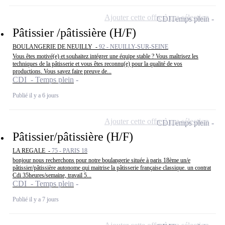
Ajouter cette offre à ma sélection
CDI
Temps plein
Pâtissier /pâtissière (H/F)
BOULANGERIE DE NEUILLY -
92 - NEUILLY-SUR-SEINE
Vous êtes motivé(e) et souhaitez intégrer une équipe stable ? Vous maîtrisez les
techniques de la pâtisserie et vous êtes reconnu(e) pour la qualité de vos
productions. Vous savez faire preuve de...
CDI - Temps plein
Publié il y a 6 jours
Ajouter cette offre à ma sélection
CDI
Temps plein
Pâtissier/pâtissière (H/F)
LA REGALE -
75 - PARIS 18
bonjour nous recherchons pour notre boulangerie située à paris 18ème un/e
pâtissier/pâtissière autonome qui maitrise la pâtisserie française classique. un contrat
Cdi 35heures/semaine, travail 5...
CDI - Temps plein
Publié il y a 7 jours