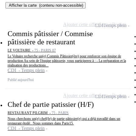
Afficher la carte
(contenu non-accessible)
Ajouter cette offre à ma sélection
CDI
Temps plein
Commis pâtissier / Commise
pâtissière de restaurant
LE VOLTAIRE -
75 - PARIS 07
Le Voltaire recherche un(e) Commis Pâtissier(ère) pour renforcer son équipe de
production Au sein de l'équipe pâtisserie, vous participerez à : - La préparation et la
réalisation des productions...
CDI - Temps plein
Publié aujourd'hui
Ajouter cette offre à ma sélection
CDI
Temps plein
Chef de partie patissier (H/F)
RESTAURANT PILGRIM -
75 - PARIS
Nous cherchons un(e) chef(fe) de partie pâtissier(e) qui a déjà travaillé dans un
restaurant étoilé.. Nous sommes dans Paris15.
CDI - Temps plein