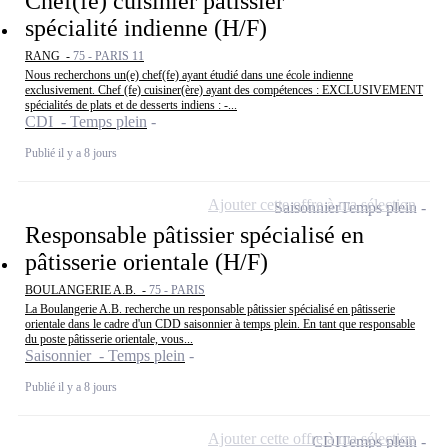
Chef(fe) cuisinier pâtissier
spécialité indienne (H/F)
RANG -
75 - PARIS 11
Nous recherchons un(e) chef(fe) ayant étudié dans une école indienne
exclusivement. Chef (fe) cuisiner(ère) ayant des compétences : EXCLUSIVEMENT
spécialités de plats et de desserts indiens : -...
CDI - Temps plein
Publié il y a 8 jours
Ajouter cette offre à ma sélection
Saisonnier
Temps plein
Responsable pâtissier spécialisé en
pâtisserie orientale (H/F)
BOULANGERIE A.B. -
75 - PARIS
La Boulangerie A.B. recherche un responsable pâtissier spécialisé en pâtisserie
orientale dans le cadre d'un CDD saisonnier à temps plein. En tant que responsable
du poste pâtisserie orientale, vous...
Saisonnier - Temps plein
Publié il y a 8 jours
Ajouter cette offre à ma sélection
CDI
Temps plein