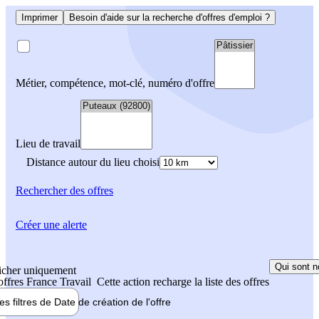
Imprimer
Besoin d'aide sur la recherche d'offres d'emploi ?
Métier, compétence, mot-clé, numéro d'offre
Lieu de travail
Distance autour du lieu choisi
Rechercher
des offres
Créer une alerte
Qui sont n
icher uniquement
 offres France Travail
Cette action recharge la liste des offres
les filtres de
Date de création
de l'offre