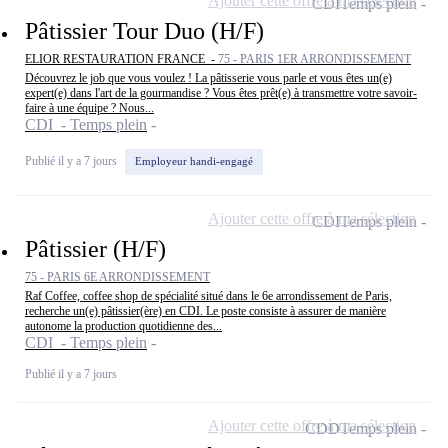
Ajouter cette offre à ma sélection
CDI
Temps plein
Pâtissier Tour Duo (H/F)
ELIOR RESTAURATION FRANCE -
75 - PARIS 1ER ARRONDISSEMENT
Découvrez le job que vous voulez ! La pâtisserie vous parle et vous êtes un(e)
expert(e) dans l'art de la gourmandise ? Vous êtes prêt(e) à transmettre votre savoir-
faire à une équipe ? Nous...
CDI - Temps plein
Publié il y a 7 jours
Employeur handi-engagé
Ajouter cette offre à ma sélection
CDI
Temps plein
Pâtissier (H/F)
75 - PARIS 6E ARRONDISSEMENT
Raf Coffee, coffee shop de spécialité situé dans le 6e arrondissement de Paris,
recherche un(e) pâtissier(ère) en CDI. Le poste consiste à assurer de manière
autonome la production quotidienne des...
CDI - Temps plein
Publié il y a 7 jours
Ajouter cette offre à ma sélection
CDD
Temps plein