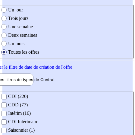
e création de l'offre
Un jour
Trois jours
Une semaine
Deux semaines
Un mois
Toutes les offres
er
le filtre de date de création de l'offre
les filtres de types de
Contrat
de contrat
CDI (220)
CDD (77)
Intérim (16)
CDI Intérimaire
Saisonnier (1)