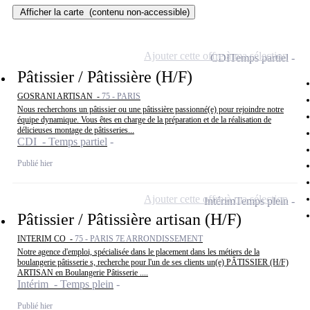
Afficher la carte
(contenu non-accessible)
Ajouter cette offre à ma sélection
CDI
Temps partiel
Pâtissier / Pâtissière (H/F)
GOSRANI ARTISAN -
75 - PARIS
Nous recherchons un pâtissier ou une pâtissière passionné(e) pour rejoindre notre
équipe dynamique. Vous êtes en charge de la préparation et de la réalisation de
délicieuses montage de pâtisseries...
CDI - Temps partiel
Publié hier
Ajouter cette offre à ma sélection
Intérim
Temps plein
Pâtissier / Pâtissière artisan (H/F)
INTERIM CO -
75 - PARIS 7E ARRONDISSEMENT
Notre agence d'emploi, spécialisée dans le placement dans les métiers de la
boulangerie pâtisserie s, recherche pour l'un de ses clients un(e) PÂTISSIER (H/F)
ARTISAN en Boulangerie Pâtisserie ....
Intérim - Temps plein
Publié hier