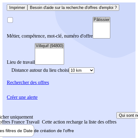
Imprimer
Besoin d'aide sur la recherche d'offres d'emploi ?
Métier, compétence, mot-clé, numéro d'offre
Lieu de travail
Distance autour du lieu choisi
Rechercher
des offres
Créer une alerte
Qui sont n
icher uniquement
 offres France Travail
Cette action recharge la liste des offres
les filtres de
Date de création
de l'offre