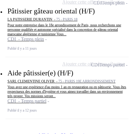
Ajouter cette offre à ma sélection
CDI
Temps plein
Pâtissier gâteau oriental (H/F)
LA PATISSERIE DURANTIN -
75 - PARIS 18
Pour notre entreprise dans le 18e arrondissement de Paris, nous recherchons une
personne qualifiée et autonome spécialisé dans la conception de gâteau oriental
marocaine algérienne et tunisienne Vous...
CDI - Temps plein
Publié il y a 11 jours
Ajouter cette offre à ma sélection
CDI
Temps partiel
Aide pâtissier(e) (H/F)
SARL CLEMENTINE OLIVER -
75 - PARIS 19E ARRONDISSEMENT
Vous avez une expérience d'au moins 1 an en restauration ou en pâtisserie. Vous êtes
respectueux des normes d'hygiène et vous aimez travailler dans un environnement
très propre. Vos missions seront...
CDI - Temps partiel
Publié il y a 12 jours