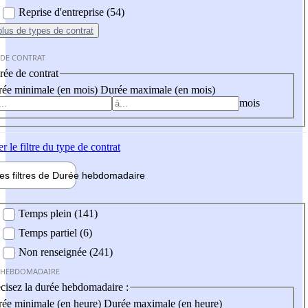
Reprise d'entreprise (54)
plus
de types de contrat
 DE CONTRAT
ée de contrat
ée minimale (en mois)
Durée maximale (en mois)
mois
er
le filtre du type de contrat
les filtres de
Durée hebdo
madaire
 hebdomadaire
Temps plein (141)
Temps partiel (6)
Non renseignée (241)
 HEBDOMADAIRE
cisez la durée hebdomadaire :
ée minimale (en heure)
Durée maximale (en heure)