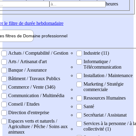
heures
er
le filtre de durée hebdomadaire
les filtres de
Domaine pro
fessionnel
ne professionel
Achats / Comptabilité / Gestion
Industrie (11)
Arts / Artisanat d'art
Informatique /
Télécommunication
Banque / Assurance
Installation / Maintenance
Bâtiment / Travaux Publics
Marketing / Stratégie
Commerce / Vente (346)
commerciale
Communication / Multimédia
Ressources Humaines
Conseil / Etudes
Santé
Direction d'entreprise
Secrétariat / Assistanat
Espaces verts et naturels /
Services à la personne / à l
Agriculture / Pêche / Soins aux
collectivité (1)
animaux