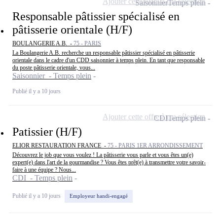
Ajouter cette offre à ma sélection
Saisonnier
Temps plein
Responsable pâtissier spécialisé en
pâtisserie orientale (H/F)
BOULANGERIE A.B. -
75 - PARIS
La Boulangerie A.B. recherche un responsable pâtissier spécialisé en pâtisserie
orientale dans le cadre d'un CDD saisonnier à temps plein. En tant que responsable
du poste pâtisserie orientale, vous...
Saisonnier - Temps plein
Publié il y a 10 jours
Ajouter cette offre à ma sélection
CDI
Temps plein
Patissier (H/F)
ELIOR RESTAURATION FRANCE -
75 - PARIS 1ER ARRONDISSEMENT
Découvrez le job que vous voulez ! La pâtisserie vous parle et vous êtes un(e)
expert(e) dans l'art de la gourmandise ? Vous êtes prêt(e) à transmettre votre savoir-
faire à une équipe ? Nous...
CDI - Temps plein
Publié il y a 10 jours
Employeur handi-engagé