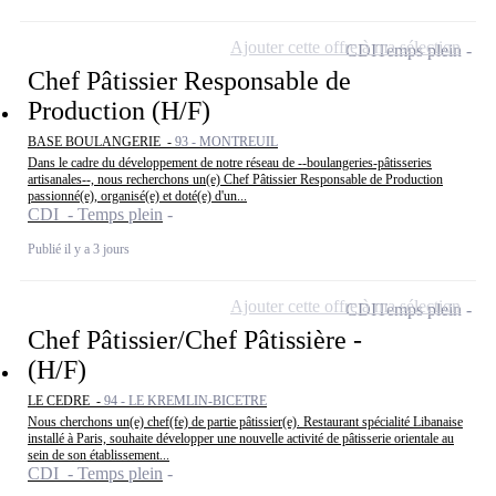
Ajouter cette offre à ma sélection
CDI
Temps plein
Chef Pâtissier Responsable de
Production (H/F)
BASE BOULANGERIE -
93 - MONTREUIL
Dans le cadre du développement de notre réseau de --boulangeries-pâtisseries
artisanales--, nous recherchons un(e) Chef Pâtissier Responsable de Production
passionné(e), organisé(e) et doté(e) d'un...
CDI - Temps plein
Publié il y a 3 jours
Ajouter cette offre à ma sélection
CDI
Temps plein
Chef Pâtissier/Chef Pâtissière -
(H/F)
LE CEDRE -
94 - LE KREMLIN-BICETRE
Nous cherchons un(e) chef(fe) de partie pâtissier(e). Restaurant spécialité Libanaise
installé à Paris, souhaite développer une nouvelle activité de pâtisserie orientale au
sein de son établissement...
CDI - Temps plein