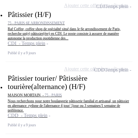
Ajouter cette offre à ma sélection
CDI
Temps plein
Pâtissier (H/F)
75 - PARIS 6E ARRONDISSEMENT
Raf Coffee, coffee shop de spécialité situé dans le 6e arrondissement de Paris,
recherche un(e) pâtissier(ère) en CDI. Le poste consiste à assurer de manière
autonome la production quotidienne des...
CDI - Temps plein
Publié il y a 9 jours
Ajouter cette offre à ma sélection
CDD
Temps plein
Pâtissier tourier/ Pâtissière
tourière(alternance) (H/F)
MAISON MORTAIN -
75 - PARIS
Nous recherchons pour notre boulangerie pâtisserie familial et artisanal, un pâtissier
en alternance. rythme de l'alternance 4 jour/ 1jour ou 3 semaines/1 semaine de
préférence.
CDD - Temps plein
Publié il y a 9 jours