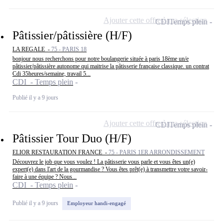
Ajouter cette offre à ma sélection
CDI
Temps plein
Pâtissier/pâtissière (H/F)
LA REGALE -
75 - PARIS 18
bonjour nous recherchons pour notre boulangerie située à paris 18ème un/e
pâtissier/pâtissière autonome qui maitrise la pâtisserie française classique. un contrat
Cdi 35heures/semaine, travail 5...
CDI - Temps plein
Publié il y a 9 jours
Ajouter cette offre à ma sélection
CDI
Temps plein
Pâtissier Tour Duo (H/F)
ELIOR RESTAURATION FRANCE -
75 - PARIS 1ER ARRONDISSEMENT
Découvrez le job que vous voulez ! La pâtisserie vous parle et vous êtes un(e)
expert(e) dans l'art de la gourmandise ? Vous êtes prêt(e) à transmettre votre savoir-
faire à une équipe ? Nous...
CDI - Temps plein
Publié il y a 9 jours
Employeur handi-engagé