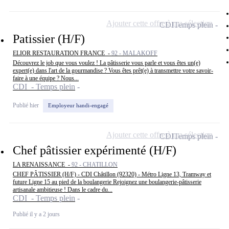
Ajouter cette offre à ma sélection
CDI
Temps plein
Patissier (H/F)
ELIOR RESTAURATION FRANCE -
92 - MALAKOFF
Découvrez le job que vous voulez ! La pâtisserie vous parle et vous êtes un(e)
expert(e) dans l'art de la gourmandise ? Vous êtes prêt(e) à transmettre votre savoir-
faire à une équipe ? Nous...
CDI - Temps plein
Publié hier
Employeur handi-engagé
Ajouter cette offre à ma sélection
CDI
Temps plein
Chef pâtissier expérimenté (H/F)
LA RENAISSANCE -
92 - CHATILLON
CHEF PÂTISSIER (H/F) - CDI Châtillon (92320) - Métro Ligne 13, Tramway et
future Ligne 15 au pied de la boulangerie Rejoignez une boulangerie-pâtisserie
artisanale ambitieuse ! Dans le cadre du...
CDI - Temps plein
Publié il y a 2 jours