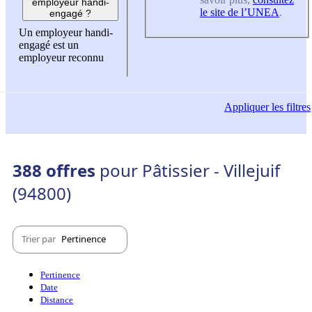
employeur handi-
le site de l’UNEA
.
engagé ?
Un employeur handi-
engagé est un
employeur reconnu
Appliquer
les filtres
388 offres
pour Pâtissier - Villejuif
(94800)
Trier par
Pertinence
Pertinence
Date
Distance