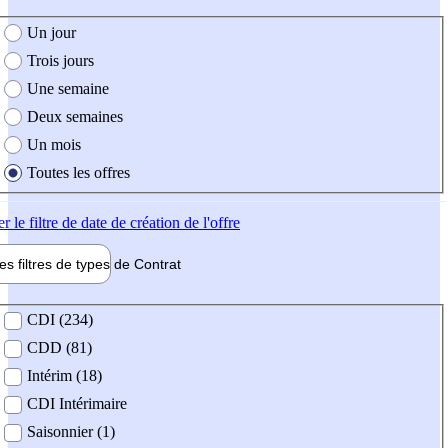
e création de l'offre
Un jour
Trois jours
Une semaine
Deux semaines
Un mois
Toutes les offres
er
le filtre de date de création de l'offre
les filtres de types de
Contrat
de contrat
CDI (234)
CDD (81)
Intérim (18)
CDI Intérimaire
Saisonnier (1)