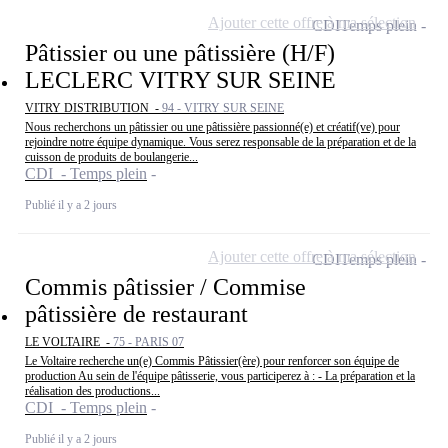
Ajouter cette offre à ma sélection
CDI
Temps plein
Pâtissier ou une pâtissière (H/F)
LECLERC VITRY SUR SEINE
VITRY DISTRIBUTION -
94 - VITRY SUR SEINE
Nous recherchons un pâtissier ou une pâtissière passionné(e) et créatif(ve) pour
rejoindre notre équipe dynamique. Vous serez responsable de la préparation et de la
cuisson de produits de boulangerie...
CDI - Temps plein
Publié il y a 2 jours
Ajouter cette offre à ma sélection
CDI
Temps plein
Commis pâtissier / Commise
pâtissière de restaurant
LE VOLTAIRE -
75 - PARIS 07
Le Voltaire recherche un(e) Commis Pâtissier(ère) pour renforcer son équipe de
production Au sein de l'équipe pâtisserie, vous participerez à : - La préparation et la
réalisation des productions...
CDI - Temps plein
Publié il y a 2 jours