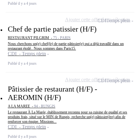
Publié il y a 4 jours
Ajouter cette offre à ma sélection
CDI
Temps plein
Chef de partie patissier (H/F)
RESTAURANT PILGRIM -
75 - PARIS
Nous cherchons un(e) chef(fe) de partie pâtissier(e) qui a déjà travaillé dans un
restaurant étoilé.. Nous sommes dans Paris15.
CDI - Temps plein
Publié il y a 4 jours
Ajouter cette offre à ma sélection
CDI
Temps plein
Pâtissier de restaurant (H/F) -
AEROMIN (H/F)
A LA MAREE -
94 - RUNGIS
Le restaurant À La Marée, établissement reconnu pour sa cuisine de qualité et ses
produits frais, situé sur le MIN de Rungis, recherche un(e) pâtissier(ère) afin de
renforcer son équipe. Missions...
CDI - Temps plein
Publié il y a 8 jours