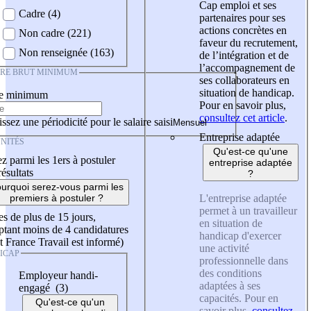
Cap emploi et ses
Cadre (4)
partenaires pour ses
actions concrètes en
Non cadre (221)
faveur du recrutement,
Non renseignée (163)
de l’intégration et de
l’accompagnement de
IRE BRUT MINIMUM
ses collaborateurs en
situation de handicap.
re minimum
Pour en savoir plus,
consultez cet article
.
ssez une périodicité pour le salaire saisi
Entreprise adaptée
NITÉS
Qu'est-ce qu'une
z parmi les 1ers à postuler
entreprise adaptée
résultats
?
urquoi serez-vous parmi les
L'entreprise adaptée
premiers à postuler ?
permet à un travailleur
es de plus de 15 jours,
en situation de
tant moins de 4 candidatures
handicap d'exercer
t France Travail est informé)
une activité
ICAP
professionnelle dans
des conditions
Employeur handi-
adaptées à ses
engagé (3)
capacités. Pour en
Qu'est-ce qu'un
savoir plus,
consultez