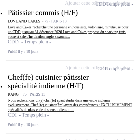
Ajouter cette offre à ma sélection
CDD
Temps plein
Pâtissier commis (H/F)
LOVE AND CAKES -
75 - PARIS 18
Love and Cakes recherche une personne enthousiaste, volontaire, minutieuse pour
un CDD jusqu'au 31 décembre 2026 Love and Cakes propose du snacking frais
sucré et salé d'inspiration anglo-saxonne...
CDD - Temps plein
Publié il y a 10 jours
Ajouter cette offre à ma sélection
CDI
Temps plein
Chef(fe) cuisinier pâtissier
spécialité indienne (H/F)
RANG -
75 - PARIS 11
Nous recherchons un(e) chef(fe) ayant étudié dans une école indienne
exclusivement. Chef (fe) cuisiner(ère) ayant des compétences : EXCLUSIVEMENT
spécialités de plats et de desserts indiens : -...
CDI - Temps plein
Publié il y a 10 jours