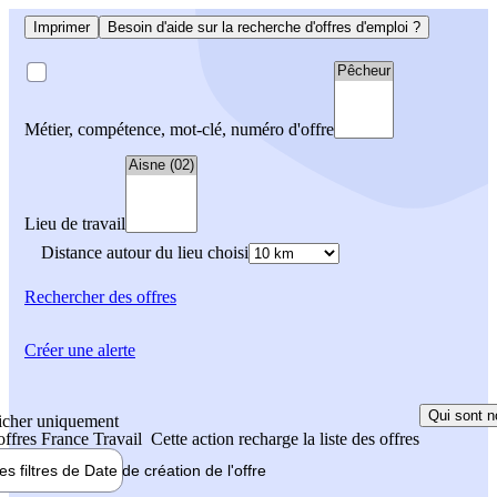
Imprimer
Besoin d'aide sur la recherche d'offres d'emploi ?
Métier, compétence, mot-clé, numéro d'offre
Lieu de travail
Distance autour du lieu choisi
Rechercher
des offres
Créer une alerte
Qui sont n
icher uniquement
 offres France Travail
Cette action recharge la liste des offres
les filtres de
Date de création
de l'offre