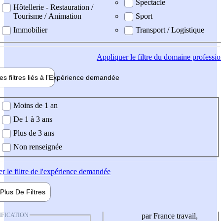
Spectacle
Hôtellerie - Restauration /
Tourisme / Animation
Sport
Immobilier
Transport / Logistique
Appliquer
le filtre du domaine professi
es filtres liés à l'
Expérience
demandée
ience demandée
Moins de 1 an
De 1 à 3 ans
Plus de 3 ans
Non renseignée
er
le filtre de l'expérience demandée
Plus De
Filtres
IFICATION
par France travail,