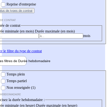
Reprise d'entreprise
plus
de types de contrat
 DE CONTRAT
ée de contrat
ée minimale (en mois)
Durée maximale (en mois)
mois
er
le filtre du type de contrat
les filtres de
Durée hebdo
madaire
 hebdomadaire
Temps plein
Temps partiel
Non renseignée (1)
 HEBDOMADAIRE
cisez la durée hebdomadaire :
ée minimale (en heure)
Durée maximale (en heure)