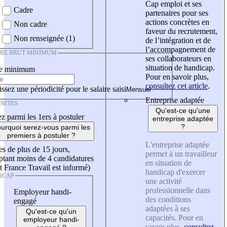
Cap emploi et ses
Cadre
partenaires pour ses
actions concrètes en
Non cadre
faveur du recrutement,
Non renseignée (1)
de l’intégration et de
l’accompagnement de
IRE BRUT MINIMUM
ses collaborateurs en
situation de handicap.
re minimum
Pour en savoir plus,
consultez cet article
.
ssez une périodicité pour le salaire saisi
Entreprise adaptée
NITÉS
Qu'est-ce qu'une
z parmi les 1ers à postuler
entreprise adaptée
?
urquoi serez-vous parmi les
premiers à postuler ?
L'entreprise adaptée
es de plus de 15 jours,
permet à un travailleur
tant moins de 4 candidatures
en situation de
t France Travail est informé)
handicap d'exercer
ICAP
une activité
professionnelle dans
Employeur handi-
des conditions
engagé
adaptées à ses
Qu'est-ce qu'un
capacités. Pour en
employeur handi-
savoir plus,
consultez