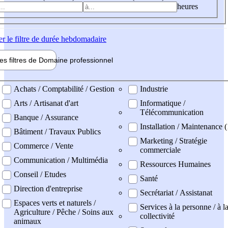
heures
er
le filtre de durée hebdomadaire
les filtres de
Domaine pro
fessionnel
ne professionel
Achats / Comptabilité / Gestion
Industrie
Arts / Artisanat d'art
Informatique /
Télécommunication
Banque / Assurance
Installation / Maintenance (
Bâtiment / Travaux Publics
Marketing / Stratégie
Commerce / Vente
commerciale
Communication / Multimédia
Ressources Humaines
Conseil / Etudes
Santé
Direction d'entreprise
Secrétariat / Assistanat
Espaces verts et naturels /
Services à la personne / à l
Agriculture / Pêche / Soins aux
collectivité
animaux