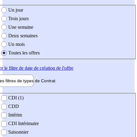
e création de l'offre
Un jour
Trois jours
Une semaine
Deux semaines
Un mois
Toutes les offres
er
le filtre de date de création de l'offre
les filtres de types de
Contrat
de contrat
CDI (1)
CDD
Intérim
CDI Intérimaire
Saisonnier