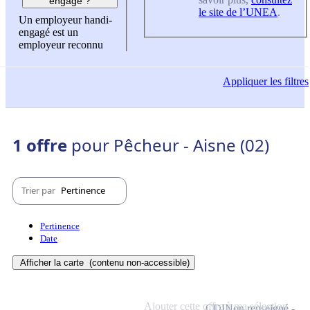
engagé ?
le site de l’UNEA
.
Un employeur handi-
engagé est un
employeur reconnu
Appliquer
les filtres
1 offre
pour Pêcheur - Aisne (02)
Trier par
Pertinence
Pertinence
Date
Afficher la carte
(contenu non-accessible)
Ajouter cette offre à ma sélection
CDI
Non renseigné